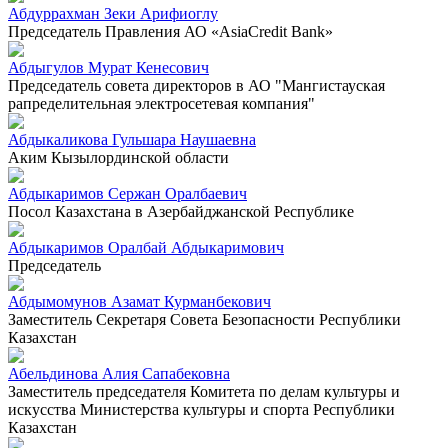
Абдуррахман Зеки Арифиоглу
Председатель Правления АО «AsiaCredit Bank»
Абдыгулов Мурат Кенесович
Председатель совета директоров в АО "Мангистауская
рапределительная электросетевая компания"
Абдыкаликова Гульшара Наушаевна
Аким Кызылординской области
Абдыкаримов Сержан Оралбаевич
Посол Казахстана в Азербайджанской Республике
Абдыкаримов Оралбай Абдыкаримович
Председатель
Абдымомунов Азамат Курманбекович
Заместитель Секретаря Совета Безопасности Республики
Казахстан
Абельдинова Алия Сапабековна
Заместитель председателя Комитета по делам культуры и
искусства Министерства культуры и спорта Республики
Казахстан