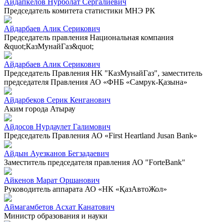
Айдапкелов Нурболат Сергалиевич
Председатель комитета статистики МНЭ РК
Айдарбаев Алик Серикович
Председатель правления Национальная компания
&quot;КазМунайГаз&quot;
Айдарбаев Алик Серикович
Председатель Правления НК "КазМунайГаз", заместитель
председателя Правления АО «ФНБ «Самрук-Қазына»
Айдарбеков Серик Кенганович
Аким города Атырау
Айдосов Нурдаулет Галимович
Председатель Правления АО «First Heartland Jusan Bank»
Айдын Ауезканов Бегзадаевич
Заместитель председателя правления АО "ForteBank"
Айкенов Марат Оршанович
Руководитель аппарата АО «НК «ҚазАвтоЖол»
Аймагамбетов Асхат Канатович
Министр образования и науки