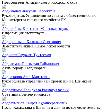
Председатель Алматинского городского суда
Абдиманап Жасулан Лесбекулы
Руководитель Управления по связям с общественностью
Министерства сельского хозяйства РК.
Абдирайым Бакытжан Жарылкасынулы
Информация отсутствует
Абдирайымов Халижан Серикович
Заместитель акима Жамбылской области
Абдишев Бауржан Туйтеевич
Абдраимов Галымжан Райылович
Аким города Талдыкорган
Абдраханов Асет Маратович
Руководитель управления цифровизации г. Шымкент
Абдрахимов Габидулла Рахматуллаевич
Советник премьер-министра
Абдрахманов Кайрат Кудайбергенович
Посол Казахстана в Швеции и Дании по совместительству