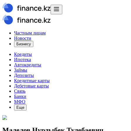
Частным лицам
Новости
Бизнесу
Кредиты
Ипотека
Автокредиты
Займы
Депозиты
Кредитные карты
Дебетовые карты
Связь
Банки
МФО
Еще
Малелов Нурлыбек Тулебаевич