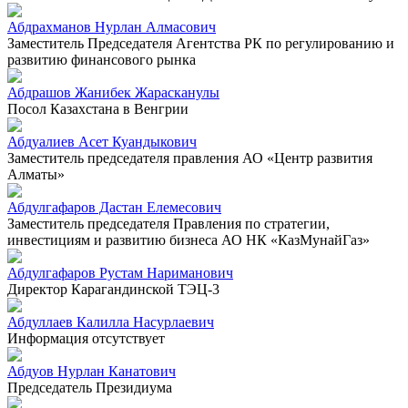
Абдрахманов Нурлан Алмасович
Заместитель Председателя Агентства РК по регулированию и
развитию финансового рынка
Абдрашов Жанибек Жарасканулы
Посол Казахстана в Венгрии
Абдуалиев Асет Куандыкович
Заместитель председателя правления АО «Центр развития
Алматы»
Абдулгафаров Дастан Елемесович
Заместитель председателя Правления по стратегии,
инвестициям и развитию бизнеса АО НК «КазМунайГаз»
Абдулгафаров Рустам Нариманович
Директор Карагандинской ТЭЦ-3
Абдуллаев Калилла Насурлаевич
Информация отсутствует
Абдуов Нурлан Канатович
Председатель Президиума