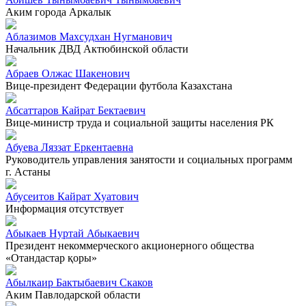
Аким города Аркалык
Аблазимов Махсудхан Нугманович
Начальник ДВД Актюбинской области
Абраев Олжас Шакенович
Вице-президент Федерации футбола Казахстана
Абсаттаров Кайрат Бектаевич
Вице-министр труда и социальной защиты населения РК
Абуева Ляззат Еркентаевна
Руководитель управления занятости и социальных программ
г. Астаны
Абусеитов Кайрат Хуатович
Информация отсутствует
Абыкаев Нуртай Абыкаевич
Президент некоммерческого акционерного общества
«Отандастар қоры»
Абылкаир Бактыбаевич Скаков
Аким Павлодарской области