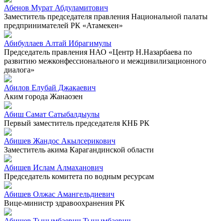
Абенов Мурат Абдуламитович
Заместитель председателя правления Национальной палаты
предпринимателей РК «Атамекен»
Абибуллаев Алтай Ибрагимулы
Председатель правления НАО «Центр Н.Назарбаева по
развитию межконфессионального и межцивилизационного
диалога»
Абилов Елубай Джакаевич
Аким города Жанаозен
Абиш Самат Сатыбалдыулы
Первый заместитель председателя КНБ РК
Абишев Жандос Акылсерикович
Заместитель акима Карагандинской области
Абишев Ислам Алмаханович
Председатель комитета по водным ресурсам
Абишев Олжас Амангельдиевич
Вице-министр здравоохранения РК
Абишев Тынымбаевич Тынымбаевич