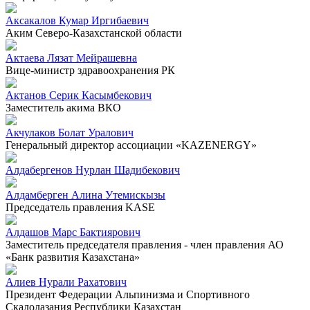
Аксакалов Кумар Иргибаевич
Аким Северо-Казахстанской области
Актаева Лязат Мейрашевна
Вице-министр здравоохранения РК
Актанов Серик Касымбекович
Заместитель акима ВКО
Акчулаков Болат Уралович
Генеральный директор ассоциации «KAZENERGY»
Алдабергенов Нурлан Шадибекович
Алдамберген Алина Утемискызы
Председатель правления KASE
Алдашов Марс Бактиярович
Заместитель председателя правления - член правления АО
«Банк развития Казахстана»
Алиев Нурали Рахатович
Президент Федерации Альпинизма и Спортивного
Скалолазания Республики Казахстан