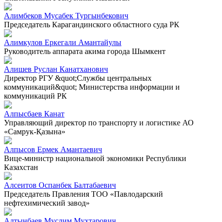
Алимбеков Мусабек Тургынбекович
Председатель Карагандинского областного суда РК
Алимкулов Еркегали Амантайулы
Руководитель аппарата акима города Шымкент
Алишев Руслан Канатханович
Директор РГУ &quot;Службы центральных
коммуникаций&quot; Министерства информации и
коммуникаций РК
Алпысбаев Канат
Управляющий директор по транспорту и логистике АО
«Самрук-Қазына»
Алпысов Ермек Амантаевич
Вице-министр национальной экономики Республики
Казахстан
Алсеитов Оспанбек Балтабаевич
Председатель Правления ТОО «Павлодарский
нефтехимический завод»
Алтынбаев Муслим Мухтарович