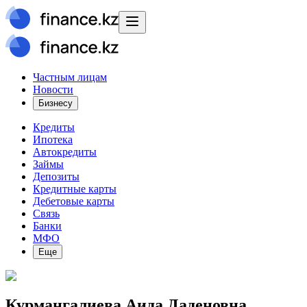
Частным лицам
Новости
Бизнесу
Кредиты
Ипотека
Автокредиты
Займы
Депозиты
Кредитные карты
Дебетовые карты
Связь
Банки
МФО
Еще
Курмангалиева Аида Даденовна