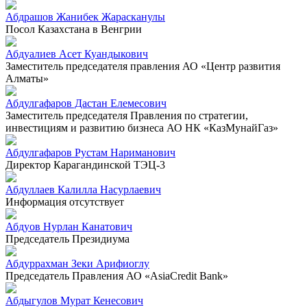
Абдрашов Жанибек Жарасканулы
Посол Казахстана в Венгрии
Абдуалиев Асет Куандыкович
Заместитель председателя правления АО «Центр развития
Алматы»
Абдулгафаров Дастан Елемесович
Заместитель председателя Правления по стратегии,
инвестициям и развитию бизнеса АО НК «КазМунайГаз»
Абдулгафаров Рустам Нариманович
Директор Карагандинской ТЭЦ-3
Абдуллаев Калилла Насурлаевич
Информация отсутствует
Абдуов Нурлан Канатович
Председатель Президиума
Абдуррахман Зеки Арифиоглу
Председатель Правления АО «AsiaCredit Bank»
Абдыгулов Мурат Кенесович