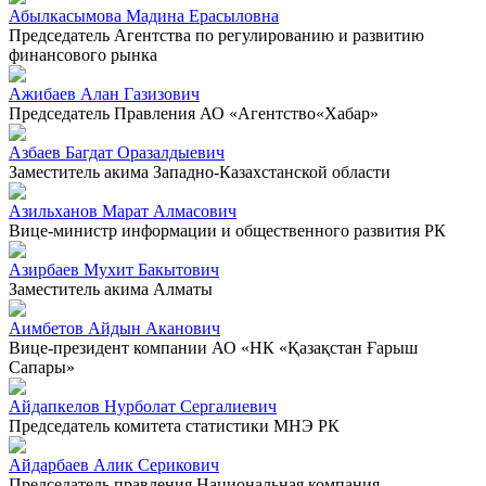
Абылкасымова Мадина Ерасыловна
Председатель Агентства по регулированию и развитию
финансового рынка
Ажибаев Алан Газизович
Председатель Правления АО «Агентство«Хабар»
Азбаев Багдат Оразалдыевич
Заместитель акима Западно-Казахстанской области
Азильханов Марат Алмасович
Вице-министр информации и общественного развития РК
Азирбаев Мухит Бакытович
Заместитель акима Алматы
Аимбетов Айдын Аканович
Вице-президент компании АО «НК «Қазақстан Ғарыш
Сапары»
Айдапкелов Нурболат Сергалиевич
Председатель комитета статистики МНЭ РК
Айдарбаев Алик Серикович
Председатель правления Национальная компания