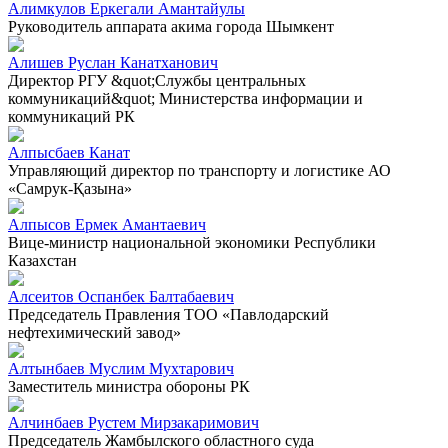
Алимкулов Еркегали Амантайулы
Руководитель аппарата акима города Шымкент
Алишев Руслан Канатханович
Директор РГУ &quot;Службы центральных
коммуникаций&quot; Министерства информации и
коммуникаций РК
Алпысбаев Канат
Управляющий директор по транспорту и логистике АО
«Самрук-Қазына»
Алпысов Ермек Амантаевич
Вице-министр национальной экономики Республики
Казахстан
Алсеитов Оспанбек Балтабаевич
Председатель Правления ТОО «Павлодарский
нефтехимический завод»
Алтынбаев Муслим Мухтарович
Заместитель министра обороны РК
Алчинбаев Рустем Мирзакаримович
Председатель Жамбылского областного суда