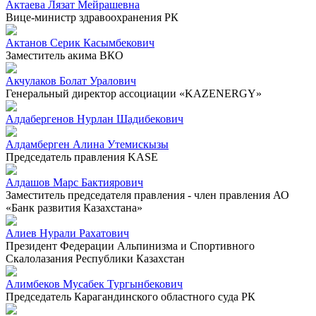
Актаева Лязат Мейрашевна
Вице-министр здравоохранения РК
Актанов Серик Касымбекович
Заместитель акима ВКО
Акчулаков Болат Уралович
Генеральный директор ассоциации «KAZENERGY»
Алдабергенов Нурлан Шадибекович
Алдамберген Алина Утемискызы
Председатель правления KASE
Алдашов Марс Бактиярович
Заместитель председателя правления - член правления АО
«Банк развития Казахстана»
Алиев Нурали Рахатович
Президент Федерации Альпинизма и Спортивного
Скалолазания Республики Казахстан
Алимбеков Мусабек Тургынбекович
Председатель Карагандинского областного суда РК