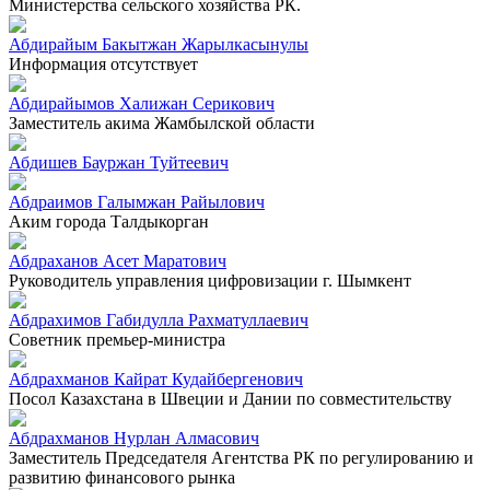
Министерства сельского хозяйства РК.
Абдирайым Бакытжан Жарылкасынулы
Информация отсутствует
Абдирайымов Халижан Серикович
Заместитель акима Жамбылской области
Абдишев Бауржан Туйтеевич
Абдраимов Галымжан Райылович
Аким города Талдыкорган
Абдраханов Асет Маратович
Руководитель управления цифровизации г. Шымкент
Абдрахимов Габидулла Рахматуллаевич
Советник премьер-министра
Абдрахманов Кайрат Кудайбергенович
Посол Казахстана в Швеции и Дании по совместительству
Абдрахманов Нурлан Алмасович
Заместитель Председателя Агентства РК по регулированию и
развитию финансового рынка