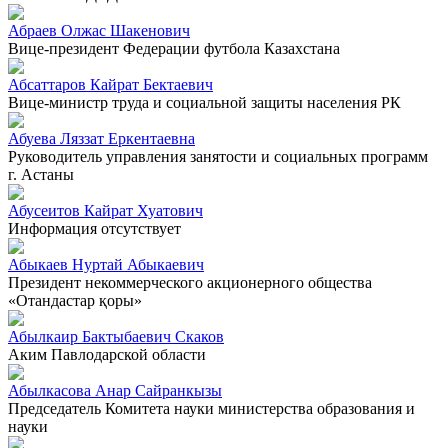
Абраев Олжас Шакенович
Вице-президент Федерации футбола Казахстана
Абсаттаров Кайрат Бектаевич
Вице-министр труда и социальной защиты населения РК
Абуева Ляззат Еркентаевна
Руководитель управления занятости и социальных программ
г. Астаны
Абусеитов Кайрат Хуатович
Информация отсутствует
Абыкаев Нуртай Абыкаевич
Президент некоммерческого акционерного общества
«Отандастар қоры»
Абылкаир Бактыбаевич Скаков
Аким Павлодарской области
Абылкасова Анар Сайранкызы
Председатель Комитета науки министерства образования и
науки