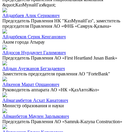
&quot;КазМунайГаз&quot;
Айдарбаев Алик Серикович
Председатель Правления НК "КазМунайГаз", заместитель
председателя Правления АО «ФНБ «Самрук-Қазына»
Айдарбеков Серик Кенганович
Аким города Атырау
Айдосов Нурдаулет Галимович
Председатель Правления АО «First Heartland Jusan Bank»
Айдын Ауезканов Бегзадаевич
Заместитель председателя правления АО "ForteBank"
Айкенов Марат Оршанович
Руководитель аппарата АО «НК «ҚазАвтоЖол»
Аймагамбетов Асхат Канатович
Министр образования и науки
Айманбетов Маулен Зарлыкович
Председатель Правления АО «Samruk-Kazyna Construction»