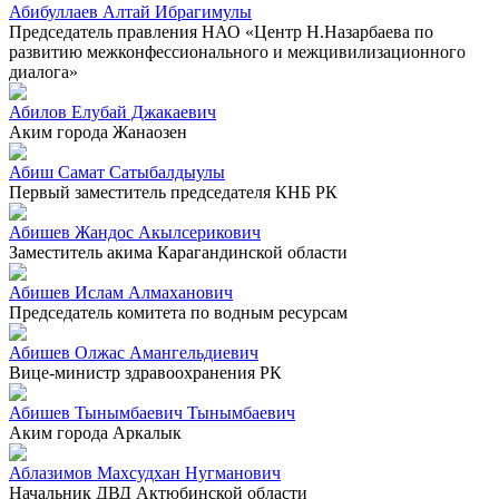
Абибуллаев Алтай Ибрагимулы
Председатель правления НАО «Центр Н.Назарбаева по
развитию межконфессионального и межцивилизационного
диалога»
Абилов Елубай Джакаевич
Аким города Жанаозен
Абиш Самат Сатыбалдыулы
Первый заместитель председателя КНБ РК
Абишев Жандос Акылсерикович
Заместитель акима Карагандинской области
Абишев Ислам Алмаханович
Председатель комитета по водным ресурсам
Абишев Олжас Амангельдиевич
Вице-министр здравоохранения РК
Абишев Тынымбаевич Тынымбаевич
Аким города Аркалык
Аблазимов Махсудхан Нугманович
Начальник ДВД Актюбинской области