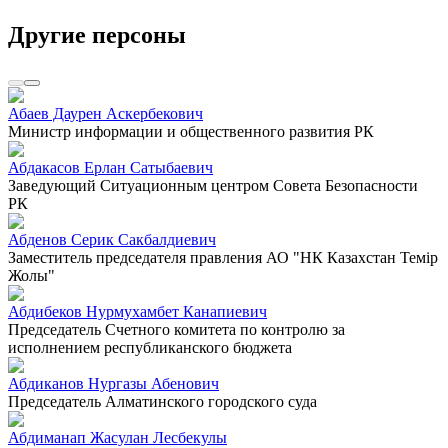
Другие персоны
Абаев Даурен Аскербекович
Министр информации и общественного развития РК
Абдакасов Ерлан Сатыбаевич
Заведующий Ситуационным центром Совета Безопасности
РК
Абденов Серик Сакбалдиевич
Заместитель председателя правления АО "НК Казахстан Темiр
Жолы"
Абдибеков Нурмухамбет Канапиевич
Председатель Счетного комитета по контролю за
исполнением республиканского бюджета
Абдиканов Нургазы Абенович
Председатель Алматинского городского суда
Абдиманап Жасулан Лесбекулы