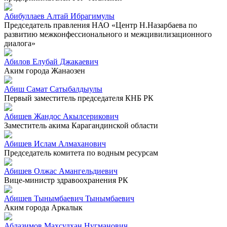
Абибуллаев Алтай Ибрагимулы
Председатель правления НАО «Центр Н.Назарбаева по
развитию межконфессионального и межцивилизационного
диалога»
Абилов Елубай Джакаевич
Аким города Жанаозен
Абиш Самат Сатыбалдыулы
Первый заместитель председателя КНБ РК
Абишев Жандос Акылсерикович
Заместитель акима Карагандинской области
Абишев Ислам Алмаханович
Председатель комитета по водным ресурсам
Абишев Олжас Амангельдиевич
Вице-министр здравоохранения РК
Абишев Тынымбаевич Тынымбаевич
Аким города Аркалык
Аблазимов Махсудхан Нугманович