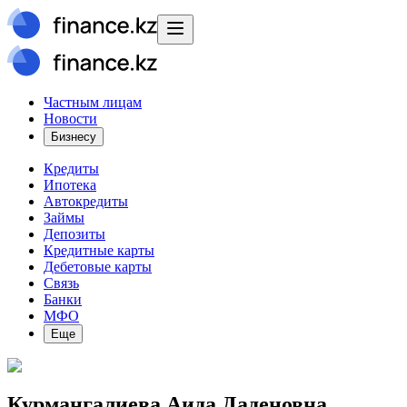
Частным лицам
Новости
Бизнесу
Кредиты
Ипотека
Автокредиты
Займы
Депозиты
Кредитные карты
Дебетовые карты
Связь
Банки
МФО
Еще
Курмангалиева Аида Даденовна