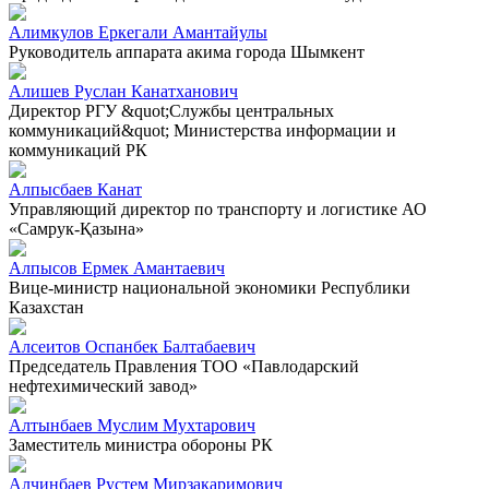
Алимкулов Еркегали Амантайулы
Руководитель аппарата акима города Шымкент
Алишев Руслан Канатханович
Директор РГУ &quot;Службы центральных
коммуникаций&quot; Министерства информации и
коммуникаций РК
Алпысбаев Канат
Управляющий директор по транспорту и логистике АО
«Самрук-Қазына»
Алпысов Ермек Амантаевич
Вице-министр национальной экономики Республики
Казахстан
Алсеитов Оспанбек Балтабаевич
Председатель Правления ТОО «Павлодарский
нефтехимический завод»
Алтынбаев Муслим Мухтарович
Заместитель министра обороны РК
Алчинбаев Рустем Мирзакаримович