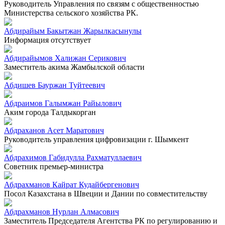
Руководитель Управления по связям с общественностью
Министерства сельского хозяйства РК.
Абдирайым Бакытжан Жарылкасынулы
Информация отсутствует
Абдирайымов Халижан Серикович
Заместитель акима Жамбылской области
Абдишев Бауржан Туйтеевич
Абдраимов Галымжан Райылович
Аким города Талдыкорган
Абдраханов Асет Маратович
Руководитель управления цифровизации г. Шымкент
Абдрахимов Габидулла Рахматуллаевич
Советник премьер-министра
Абдрахманов Кайрат Кудайбергенович
Посол Казахстана в Швеции и Дании по совместительству
Абдрахманов Нурлан Алмасович
Заместитель Председателя Агентства РК по регулированию и