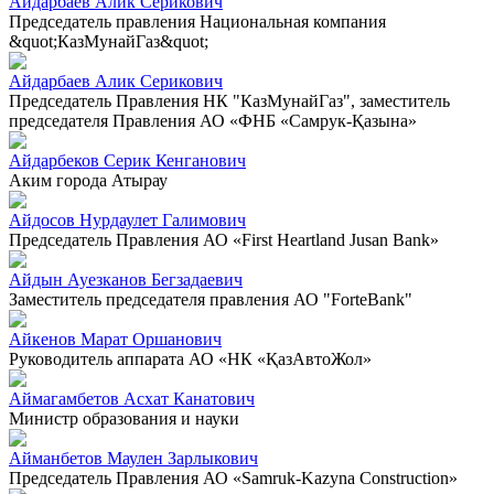
Айдарбаев Алик Серикович
Председатель правления Национальная компания
&quot;КазМунайГаз&quot;
Айдарбаев Алик Серикович
Председатель Правления НК "КазМунайГаз", заместитель
председателя Правления АО «ФНБ «Самрук-Қазына»
Айдарбеков Серик Кенганович
Аким города Атырау
Айдосов Нурдаулет Галимович
Председатель Правления АО «First Heartland Jusan Bank»
Айдын Ауезканов Бегзадаевич
Заместитель председателя правления АО "ForteBank"
Айкенов Марат Оршанович
Руководитель аппарата АО «НК «ҚазАвтоЖол»
Аймагамбетов Асхат Канатович
Министр образования и науки
Айманбетов Маулен Зарлыкович
Председатель Правления АО «Samruk-Kazyna Construction»