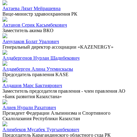
Актаева Лязат Мейрашевна
Вице-министр здравоохранения РК
Актанов Серик Касымбекович
Заместитель акима ВКО
Акчулаков Болат Уралович
Генеральный директор ассоциации «KAZENERGY»
Алдабергенов Нурлан Шадибекович
Алдамберген Алина Утемискызы
Председатель правления KASE
Алдашов Марс Бактиярович
Заместитель председателя правления - член правления АО
«Банк развития Казахстана»
Алиев Нурали Рахатович
Президент Федерации Альпинизма и Спортивного
Скалолазания Республики Казахстан
Алимбеков Мусабек Тургынбекович
Председатель Карагандинского областного суда РК