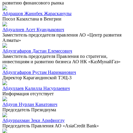
развитию финансового рынка
Абдрашов Жанибек Жарасканулы
Посол Казахстана в Венгрии
Абдуалиев Асет Куандыкович
Заместитель председателя правления АО «Центр развития
Алматы»
Абдулгафаров Дастан Елемесович
Заместитель председателя Правления по стратегии,
инвестициям и развитию бизнеса АО НК «КазМунайГаз»
Абдулгафаров Рустам Нариманович
Директор Карагандинской ТЭЦ-3
Абдуллаев Калилла Насурлаевич
Информация отсутствует
Абдуов Нурлан Канатович
Председатель Президиума
Абдуррахман Зеки Арифиоглу
Председатель Правления АО «AsiaCredit Bank»