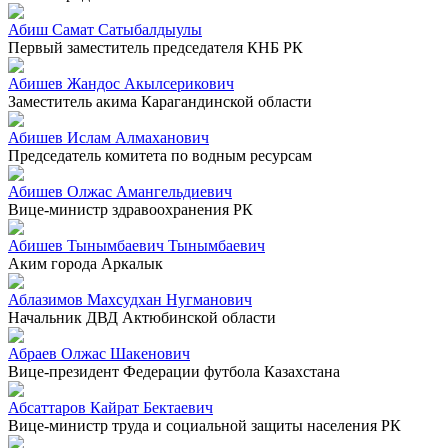
Абиш Самат Сатыбалдыулы
Первый заместитель председателя КНБ РК
Абишев Жандос Акылсерикович
Заместитель акима Карагандинской области
Абишев Ислам Алмаханович
Председатель комитета по водным ресурсам
Абишев Олжас Амангельдиевич
Вице-министр здравоохранения РК
Абишев Тынымбаевич Тынымбаевич
Аким города Аркалык
Аблазимов Махсудхан Нугманович
Начальник ДВД Актюбинской области
Абраев Олжас Шакенович
Вице-президент Федерации футбола Казахстана
Абсаттаров Кайрат Бектаевич
Вице-министр труда и социальной защиты населения РК