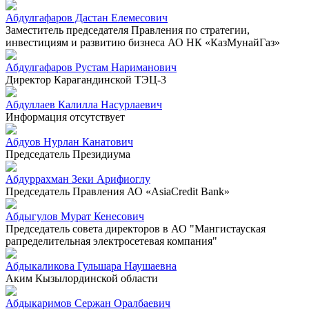
Абдулгафаров Дастан Елемесович
Заместитель председателя Правления по стратегии,
инвестициям и развитию бизнеса АО НК «КазМунайГаз»
Абдулгафаров Рустам Нариманович
Директор Карагандинской ТЭЦ-3
Абдуллаев Калилла Насурлаевич
Информация отсутствует
Абдуов Нурлан Канатович
Председатель Президиума
Абдуррахман Зеки Арифиоглу
Председатель Правления АО «AsiaCredit Bank»
Абдыгулов Мурат Кенесович
Председатель совета директоров в АО "Мангистауская
рапределительная электросетевая компания"
Абдыкаликова Гульшара Наушаевна
Аким Кызылординской области
Абдыкаримов Сержан Оралбаевич