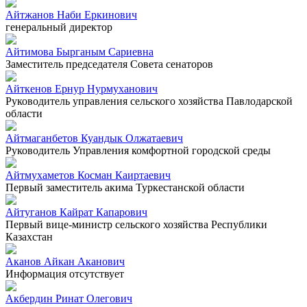
Айтжанов Наби Еркинович
генеральный директор
Айтимова Бырганым Сариевна
Заместитель председателя Совета сенаторов
Айткенов Ернур Нурмуханович
Руководитель управления сельского хозяйства Павлодарской
области
Айтмаганбетов Куандык Олжатаевич
Руководитель Управления комфортной городской среды
Айтмухаметов Косман Каиртаевич
Первый заместитель акима Туркестанской области
Айтуганов Кайрат Капарович
Первый вице-министр сельского хозяйства Республики
Казахстан
Аканов Айкан Аканович
Информация отсутствует
Акбердин Ринат Олегович