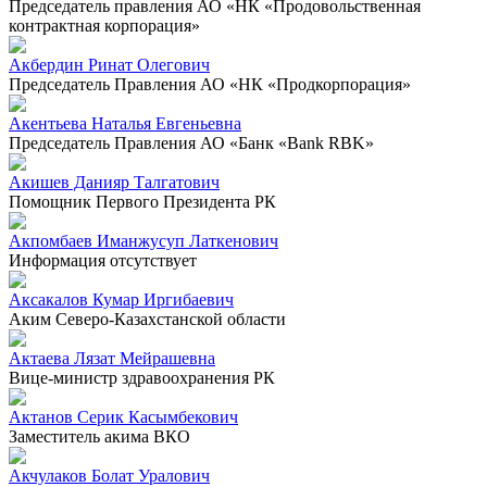
Председатель правления АО «НК «Продовольственная
контрактная корпорация»
Акбердин Ринат Олегович
Председатель Правления АО «НК «Продкорпорация»
Акентьева Наталья Евгеньевна
Председатель Правления АО «Банк «Bank RBK»
Акишев Данияр Талгатович
Помощник Первого Президента РК
Акпомбаев Иманжусуп Латкенович
Информация отсутствует
Аксакалов Кумар Иргибаевич
Аким Северо-Казахстанской области
Актаева Лязат Мейрашевна
Вице-министр здравоохранения РК
Актанов Серик Касымбекович
Заместитель акима ВКО
Акчулаков Болат Уралович