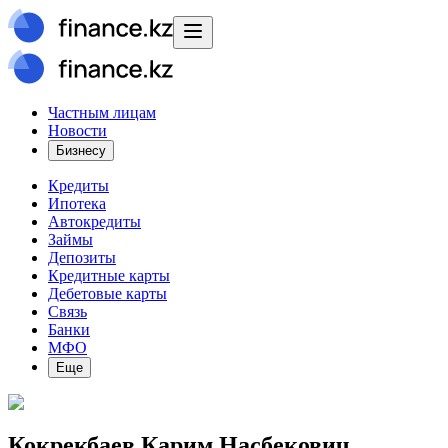
Частным лицам
Новости
Бизнесу
Кредиты
Ипотека
Автокредиты
Займы
Депозиты
Кредитные карты
Дебетовые карты
Связь
Банки
МФО
Еще
Кокрекбаев Карим Насбекович