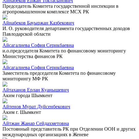
Айнабеков Ержан Токтасынович
Председатель Комитета государственной инспекции в
агропромышленном комплексе МСХ РК
Айнабеков Бауыржан Казбекович
И. О. руководителя департамента государственных доходов
Павлодарской области
Айсагалиева София Серикбаевна
и.о.председателя Комитета по финансовому мониторингу
Министерства финансов РК
Айсагалиева София Серикбаевна
Заместитель председателя Комитета по финансовому
мониторингу МФ РК
Айтаханов Ерлан Куанышевич
Аким города Шымкент
Айтенов Мурат Дуйсенбекович
Аким г. Шымкент
Айтжан Жанар Сейдахметовна
Постоянный представитель РК при Отделении ООН и других
международных организациях в Женеве