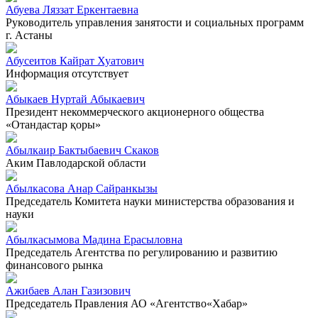
Абуева Ляззат Еркентаевна
Руководитель управления занятости и социальных программ
г. Астаны
Абусеитов Кайрат Хуатович
Информация отсутствует
Абыкаев Нуртай Абыкаевич
Президент некоммерческого акционерного общества
«Отандастар қоры»
Абылкаир Бактыбаевич Скаков
Аким Павлодарской области
Абылкасова Анар Сайранкызы
Председатель Комитета науки министерства образования и
науки
Абылкасымова Мадина Ерасыловна
Председатель Агентства по регулированию и развитию
финансового рынка
Ажибаев Алан Газизович
Председатель Правления АО «Агентство«Хабар»