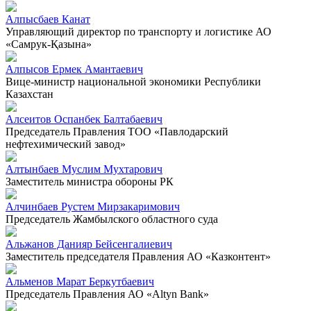
Алпысбаев Канат
Управляющий директор по транспорту и логистике АО
«Самрук-Қазына»
Алпысов Ермек Амантаевич
Вице-министр национальной экономики Республики
Казахстан
Алсеитов Оспанбек Балтабаевич
Председатель Правления ТОО «Павлодарский
нефтехимический завод»
Алтынбаев Муслим Мухтарович
Заместитель министра обороны РК
Алчинбаев Рустем Мирзакаримович
Председатель Жамбылского областного суда
Альжанов Данияр Бейсенгалиевич
Заместитель председателя Правления АО «Казконтент»
Альменов Марат Беркутбаевич
Председатель Правления АО «Altyn Bank»