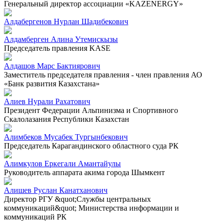
Генеральный директор ассоциации «KAZENERGY»
Алдабергенов Нурлан Шадибекович
Алдамберген Алина Утемискызы
Председатель правления KASE
Алдашов Марс Бактиярович
Заместитель председателя правления - член правления АО
«Банк развития Казахстана»
Алиев Нурали Рахатович
Президент Федерации Альпинизма и Спортивного
Скалолазания Республики Казахстан
Алимбеков Мусабек Тургынбекович
Председатель Карагандинского областного суда РК
Алимкулов Еркегали Амантайулы
Руководитель аппарата акима города Шымкент
Алишев Руслан Канатханович
Директор РГУ &quot;Службы центральных
коммуникаций&quot; Министерства информации и
коммуникаций РК