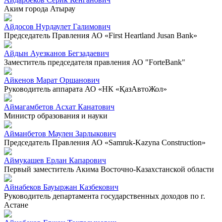
Аким города Атырау
Айдосов Нурдаулет Галимович
Председатель Правления АО «First Heartland Jusan Bank»
Айдын Ауезканов Бегзадаевич
Заместитель председателя правления АО "ForteBank"
Айкенов Марат Оршанович
Руководитель аппарата АО «НК «ҚазАвтоЖол»
Аймагамбетов Асхат Канатович
Министр образования и науки
Айманбетов Маулен Зарлыкович
Председатель Правления АО «Samruk-Kazyna Construction»
Аймукашев Ерлан Капарович
Первый заместитель Акима Восточно-Казахстанской области
Айнабеков Бауыржан Казбекович
Руководитель департамента государственных доходов по г.
Астане