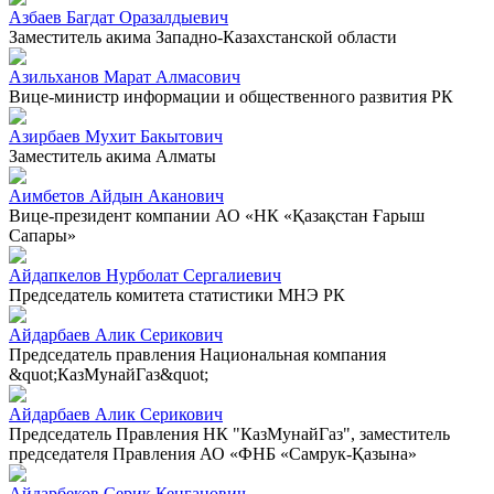
Азбаев Багдат Оразалдыевич
Заместитель акима Западно-Казахстанской области
Азильханов Марат Алмасович
Вице-министр информации и общественного развития РК
Азирбаев Мухит Бакытович
Заместитель акима Алматы
Аимбетов Айдын Аканович
Вице-президент компании АО «НК «Қазақстан Ғарыш
Сапары»
Айдапкелов Нурболат Сергалиевич
Председатель комитета статистики МНЭ РК
Айдарбаев Алик Серикович
Председатель правления Национальная компания
&quot;КазМунайГаз&quot;
Айдарбаев Алик Серикович
Председатель Правления НК "КазМунайГаз", заместитель
председателя Правления АО «ФНБ «Самрук-Қазына»
Айдарбеков Серик Кенганович