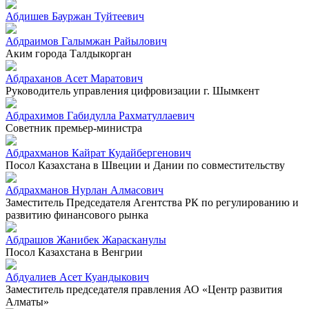
Абдишев Бауржан Туйтеевич
Абдраимов Галымжан Райылович
Аким города Талдыкорган
Абдраханов Асет Маратович
Руководитель управления цифровизации г. Шымкент
Абдрахимов Габидулла Рахматуллаевич
Советник премьер-министра
Абдрахманов Кайрат Кудайбергенович
Посол Казахстана в Швеции и Дании по совместительству
Абдрахманов Нурлан Алмасович
Заместитель Председателя Агентства РК по регулированию и
развитию финансового рынка
Абдрашов Жанибек Жарасканулы
Посол Казахстана в Венгрии
Абдуалиев Асет Куандыкович
Заместитель председателя правления АО «Центр развития
Алматы»