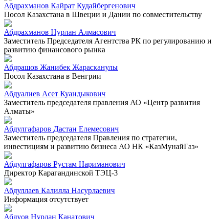
Абдрахманов Кайрат Кудайбергенович
Посол Казахстана в Швеции и Дании по совместительству
Абдрахманов Нурлан Алмасович
Заместитель Председателя Агентства РК по регулированию и
развитию финансового рынка
Абдрашов Жанибек Жарасканулы
Посол Казахстана в Венгрии
Абдуалиев Асет Куандыкович
Заместитель председателя правления АО «Центр развития
Алматы»
Абдулгафаров Дастан Елемесович
Заместитель председателя Правления по стратегии,
инвестициям и развитию бизнеса АО НК «КазМунайГаз»
Абдулгафаров Рустам Нариманович
Директор Карагандинской ТЭЦ-3
Абдуллаев Калилла Насурлаевич
Информация отсутствует
Абдуов Нурлан Канатович