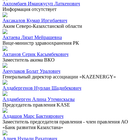
Акпомбаев Иманжусуп Латкенович
Информация отсутствует
Аксакалов Кумар Иргибаевич
Аким Северо-Казахстанской области
Актаева Лязат Мейрашевна
Вице-министр здравоохранения РК
Актанов Серик Касымбекович
Заместитель акима ВКО
Акчулаков Болат Уралович
Генеральный директор ассоциации «KAZENERGY»
Алдабергенов Нурлан Шадибекович
Алдамберген Алина Утемискызы
Председатель правления KASE
Алдашов Марс Бактиярович
Заместитель председателя правления - член правления АО
«Банк развития Казахстана»
Алиев Нурали Рахатович