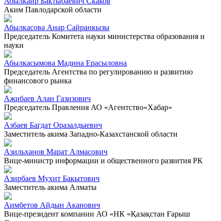
Абылкаир Бактыбаевич Скаков
Аким Павлодарской области
Абылкасова Анар Сайранкызы
Председатель Комитета науки министерства образования и
науки
Абылкасымова Мадина Ерасыловна
Председатель Агентства по регулированию и развитию
финансового рынка
Ажибаев Алан Газизович
Председатель Правления АО «Агентство«Хабар»
Азбаев Багдат Оразалдыевич
Заместитель акима Западно-Казахстанской области
Азильханов Марат Алмасович
Вице-министр информации и общественного развития РК
Азирбаев Мухит Бакытович
Заместитель акима Алматы
Аимбетов Айдын Аканович
Вице-президент компании АО «НК «Қазақстан Ғарыш