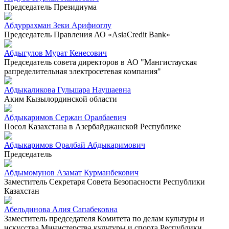
Председатель Президиума
Абдуррахман Зеки Арифиоглу
Председатель Правления АО «AsiaCredit Bank»
Абдыгулов Мурат Кенесович
Председатель совета директоров в АО "Мангистауская
рапределительная электросетевая компания"
Абдыкаликова Гульшара Наушаевна
Аким Кызылординской области
Абдыкаримов Сержан Оралбаевич
Посол Казахстана в Азербайджанской Республике
Абдыкаримов Оралбай Абдыкаримович
Председатель
Абдымомунов Азамат Курманбекович
Заместитель Секретаря Совета Безопасности Республики
Казахстан
Абельдинова Алия Сапабековна
Заместитель председателя Комитета по делам культуры и
искусства Министерства культуры и спорта Республики