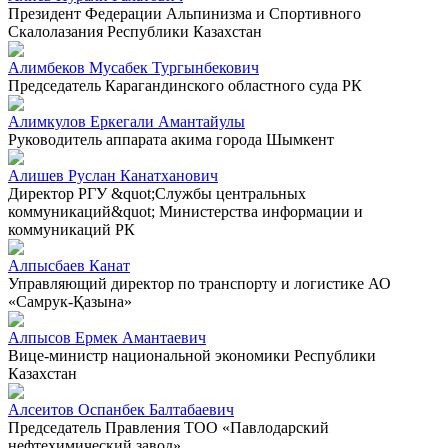
Президент Федерации Альпинизма и Спортивного
Скалолазания Республики Казахстан
Алимбеков Мусабек Тургынбекович
Председатель Карагандинского областного суда РК
Алимкулов Еркегали Амантайулы
Руководитель аппарата акима города Шымкент
Алишев Руслан Канатханович
Директор РГУ &quot;Службы центральных
коммуникаций&quot; Министерства информации и
коммуникаций РК
Алпысбаев Канат
Управляющий директор по транспорту и логистике АО
«Самрук-Қазына»
Алпысов Ермек Амантаевич
Вице-министр национальной экономики Республики
Казахстан
Алсеитов Оспанбек Балтабаевич
Председатель Правления ТОО «Павлодарский
нефтехимический завод»