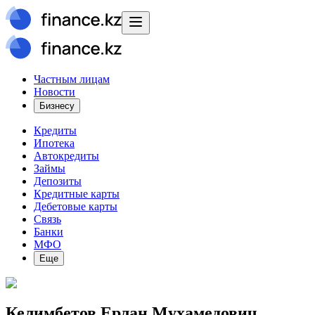
Частным лицам
Новости
Бизнесу
Кредиты
Ипотека
Автокредиты
Займы
Депозиты
Кредитные карты
Дебетовые карты
Связь
Банки
МФО
Еще
Келимбетов Ерлан Мухамедович