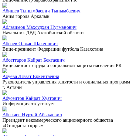
Абишев Тынымбаевич Тынымбаевич
Аким города Аркалык
Аблазимов Махсудхан Нугманович
Начальник ДВД Актюбинской области
Абраев Олжас Шакенович
Вице-президент Федерации футбола Казахстана
Абсаттаров Кайрат Бектаевич
Вице-министр труда и социальной защиты населения РК
Абуева Ляззат Еркентаевна
Руководитель управления занятости и социальных программ
г. Астаны
Абусеитов Кайрат Хуатович
Информация отсутствует
Абыкаев Нуртай Абыкаевич
Президент некоммерческого акционерного общества
«Отандастар қоры»