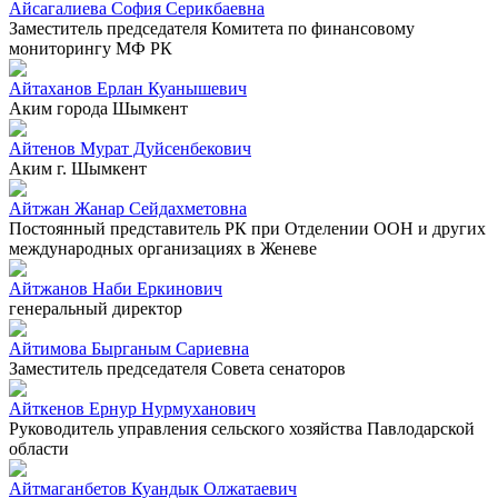
Айсагалиева София Серикбаевна
Заместитель председателя Комитета по финансовому
мониторингу МФ РК
Айтаханов Ерлан Куанышевич
Аким города Шымкент
Айтенов Мурат Дуйсенбекович
Аким г. Шымкент
Айтжан Жанар Сейдахметовна
Постоянный представитель РК при Отделении ООН и других
международных организациях в Женеве
Айтжанов Наби Еркинович
генеральный директор
Айтимова Бырганым Сариевна
Заместитель председателя Совета сенаторов
Айткенов Ернур Нурмуханович
Руководитель управления сельского хозяйства Павлодарской
области
Айтмаганбетов Куандык Олжатаевич