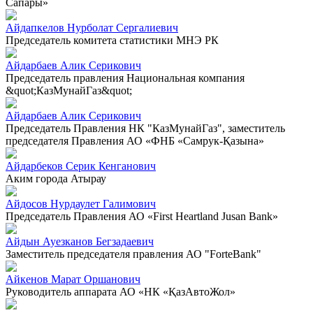
Сапары»
Айдапкелов Нурболат Сергалиевич
Председатель комитета статистики МНЭ РК
Айдарбаев Алик Серикович
Председатель правления Национальная компания
&quot;КазМунайГаз&quot;
Айдарбаев Алик Серикович
Председатель Правления НК "КазМунайГаз", заместитель
председателя Правления АО «ФНБ «Самрук-Қазына»
Айдарбеков Серик Кенганович
Аким города Атырау
Айдосов Нурдаулет Галимович
Председатель Правления АО «First Heartland Jusan Bank»
Айдын Ауезканов Бегзадаевич
Заместитель председателя правления АО "ForteBank"
Айкенов Марат Оршанович
Руководитель аппарата АО «НК «ҚазАвтоЖол»