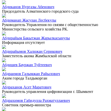
Абдиканов Нургазы Абенович
Председатель Алматинского городского суда
Абдиманап Жасулан Лесбекулы
Руководитель Управления по связям с общественностью
Министерства сельского хозяйства РК.
Абдирайым Бакытжан Жарылкасынулы
Информация отсутствует
Абдирайымов Халижан Серикович
Заместитель акима Жамбылской области
Абдишев Бауржан Туйтеевич
Абдраимов Галымжан Райылович
Аким города Талдыкорган
Абдраханов Асет Маратович
Руководитель управления цифровизации г. Шымкент
Абдрахимов Габидулла Рахматуллаевич
Советник премьер-министра