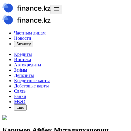
Частным лицам
Новости
Бизнесу
Кредиты
Ипотека
Автокредиты
Займы
Депозиты
Кредитные карты
Дебетовые карты
Связь
Банки
МФО
Еще
Каримов Айбек Муталапханович