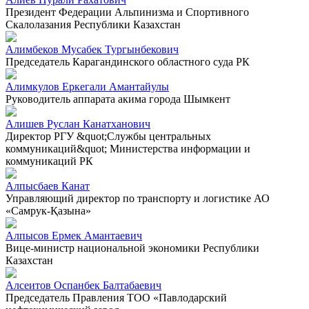
Президент Федерации Альпинизма и Спортивного
Скалолазания Республики Казахстан
Алимбеков Мусабек Тургынбекович
Председатель Карагандинского областного суда РК
Алимкулов Еркегали Амантайулы
Руководитель аппарата акима города Шымкент
Алишев Руслан Канатханович
Директор РГУ &quot;Службы центральных
коммуникаций&quot; Министерства информации и
коммуникаций РК
Алпысбаев Канат
Управляющий директор по транспорту и логистике АО
«Самрук-Қазына»
Алпысов Ермек Амантаевич
Вице-министр национальной экономики Республики
Казахстан
Алсеитов Оспанбек Балтабаевич
Председатель Правления ТОО «Павлодарский