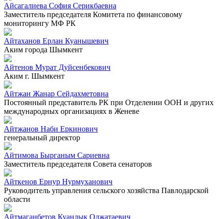
Айсагалиева София Серикбаевна
Заместитель председателя Комитета по финансовому
мониторингу МФ РК
Айтаханов Ерлан Куанышевич
Аким города Шымкент
Айтенов Мурат Дуйсенбекович
Аким г. Шымкент
Айтжан Жанар Сейдахметовна
Постоянный представитель РК при Отделении ООН и других
международных организациях в Женеве
Айтжанов Наби Еркинович
генеральный директор
Айтимова Бырганым Сариевна
Заместитель председателя Совета сенаторов
Айткенов Ернур Нурмуханович
Руководитель управления сельского хозяйства Павлодарской
области
Айтмаганбетов Куандык Олжатаевич