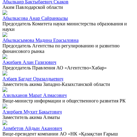
Абылкаир Бактыбаевич Скаков
Аким Павлодарской области
Абылкасова Анар Сайранкызы
Председатель Комитета науки министерства образования и
науки
Абылкасымова Мадина Ерасыловна
Председатель Агентства по регулированию и развитию
финансового рынка
Ажибаев Алан Газизович
Председатель Правления АО «Агентство«Хабар»
Азбаев Багдат Оразалдыевич
Заместитель акима Западно-Казахстанской области
Азильханов Марат Алмасович
Вице-министр информации и общественного развития РК
Азирбаев Мухит Бакытович
Заместитель акима Алматы
Аимбетов Айдын Аканович
Вице-президент компании АО «НК «Қазақстан Ғарыш