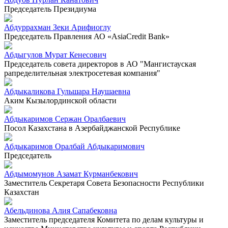
Председатель Президиума
Абдуррахман Зеки Арифиоглу
Председатель Правления АО «AsiaCredit Bank»
Абдыгулов Мурат Кенесович
Председатель совета директоров в АО "Мангистауская
рапределительная электросетевая компания"
Абдыкаликова Гульшара Наушаевна
Аким Кызылординской области
Абдыкаримов Сержан Оралбаевич
Посол Казахстана в Азербайджанской Республике
Абдыкаримов Оралбай Абдыкаримович
Председатель
Абдымомунов Азамат Курманбекович
Заместитель Секретаря Совета Безопасности Республики
Казахстан
Абельдинова Алия Сапабековна
Заместитель председателя Комитета по делам культуры и