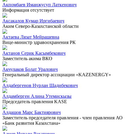
Акпомбаев Иманжусуп Латкенович
Информация отсутствует
Аксакалов Кумар Иргибаевич
Аким Северо-Казахстанской области
Актаева Лязат Мейрашевна
Вице-министр здравоохранения РК
Актанов Серик Касымбекович
Заместитель акима ВКО
Акчулаков Болат Уралович
Генеральный директор ассоциации «KAZENERGY»
Алдабергенов Нурлан Шадибекович
Алдамберген Алина Утемискызы
Председатель правления KASE
Алдашов Марс Бактиярович
Заместитель председателя правления - член правления АО
«Банк развития Казахстана»
Алиев Нурали Рахатович