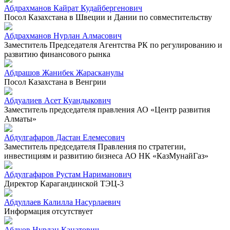
Абдрахманов Кайрат Кудайбергенович
Посол Казахстана в Швеции и Дании по совместительству
Абдрахманов Нурлан Алмасович
Заместитель Председателя Агентства РК по регулированию и
развитию финансового рынка
Абдрашов Жанибек Жарасканулы
Посол Казахстана в Венгрии
Абдуалиев Асет Куандыкович
Заместитель председателя правления АО «Центр развития
Алматы»
Абдулгафаров Дастан Елемесович
Заместитель председателя Правления по стратегии,
инвестициям и развитию бизнеса АО НК «КазМунайГаз»
Абдулгафаров Рустам Нариманович
Директор Карагандинской ТЭЦ-3
Абдуллаев Калилла Насурлаевич
Информация отсутствует
Абдуов Нурлан Канатович