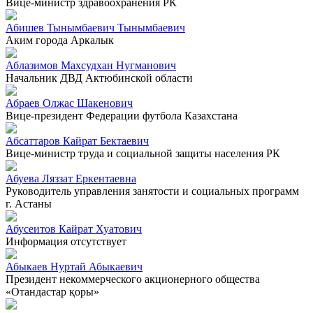
Вице-министр здравоохранения РК
Абишев Тынымбаевич Тынымбаевич
Аким города Аркалык
Аблазимов Махсудхан Нугманович
Начальник ДВД Актюбинской области
Абраев Олжас Шакенович
Вице-президент Федерации футбола Казахстана
Абсаттаров Кайрат Бектаевич
Вице-министр труда и социальной защиты населения РК
Абуева Ляззат Еркентаевна
Руководитель управления занятости и социальных программ
г. Астаны
Абусеитов Кайрат Хуатович
Информация отсутствует
Абыкаев Нуртай Абыкаевич
Президент некоммерческого акционерного общества
«Отандастар қоры»