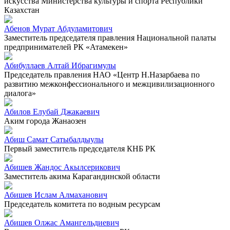
искусства Министерства культуры и спорта Республики
Казахстан
Абенов Мурат Абдуламитович
Заместитель председателя правления Национальной палаты
предпринимателей РК «Атамекен»
Абибуллаев Алтай Ибрагимулы
Председатель правления НАО «Центр Н.Назарбаева по
развитию межконфессионального и межцивилизационного
диалога»
Абилов Елубай Джакаевич
Аким города Жанаозен
Абиш Самат Сатыбалдыулы
Первый заместитель председателя КНБ РК
Абишев Жандос Акылсерикович
Заместитель акима Карагандинской области
Абишев Ислам Алмаханович
Председатель комитета по водным ресурсам
Абишев Олжас Амангельдиевич