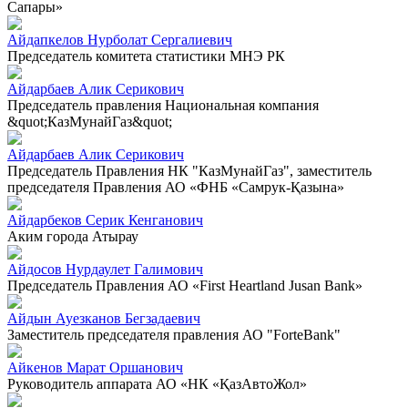
Сапары»
Айдапкелов Нурболат Сергалиевич
Председатель комитета статистики МНЭ РК
Айдарбаев Алик Серикович
Председатель правления Национальная компания
&quot;КазМунайГаз&quot;
Айдарбаев Алик Серикович
Председатель Правления НК "КазМунайГаз", заместитель
председателя Правления АО «ФНБ «Самрук-Қазына»
Айдарбеков Серик Кенганович
Аким города Атырау
Айдосов Нурдаулет Галимович
Председатель Правления АО «First Heartland Jusan Bank»
Айдын Ауезканов Бегзадаевич
Заместитель председателя правления АО "ForteBank"
Айкенов Марат Оршанович
Руководитель аппарата АО «НК «ҚазАвтоЖол»