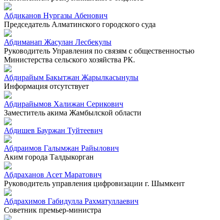
Абдиканов Нургазы Абенович
Председатель Алматинского городского суда
Абдиманап Жасулан Лесбекулы
Руководитель Управления по связям с общественностью
Министерства сельского хозяйства РК.
Абдирайым Бакытжан Жарылкасынулы
Информация отсутствует
Абдирайымов Халижан Серикович
Заместитель акима Жамбылской области
Абдишев Бауржан Туйтеевич
Абдраимов Галымжан Райылович
Аким города Талдыкорган
Абдраханов Асет Маратович
Руководитель управления цифровизации г. Шымкент
Абдрахимов Габидулла Рахматуллаевич
Советник премьер-министра