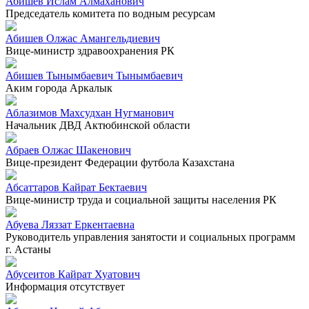
Абишев Ислам Алмаханович
Председатель комитета по водным ресурсам
Абишев Олжас Амангельдиевич
Вице-министр здравоохранения РК
Абишев Тынымбаевич Тынымбаевич
Аким города Аркалык
Аблазимов Махсудхан Нугманович
Начальник ДВД Актюбинской области
Абраев Олжас Шакенович
Вице-президент Федерации футбола Казахстана
Абсаттаров Кайрат Бектаевич
Вице-министр труда и социальной защиты населения РК
Абуева Ляззат Еркентаевна
Руководитель управления занятости и социальных программ
г. Астаны
Абусеитов Кайрат Хуатович
Информация отсутствует