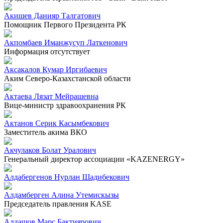
Акишев Данияр Талгатович
Помощник Первого Президента РК
Акпомбаев Иманжусуп Латкенович
Информация отсутствует
Аксакалов Кумар Иргибаевич
Аким Северо-Казахстанской области
Актаева Лязат Мейрашевна
Вице-министр здравоохранения РК
Актанов Серик Касымбекович
Заместитель акима ВКО
Акчулаков Болат Уралович
Генеральный директор ассоциации «KAZENERGY»
Алдабергенов Нурлан Шадибекович
Алдамберген Алина Утемискызы
Председатель правления KASE
Алдашов Марс Бактиярович