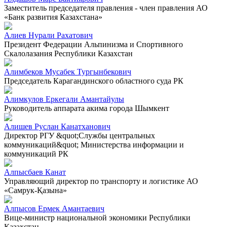
Заместитель председателя правления - член правления АО
«Банк развития Казахстана»
Алиев Нурали Рахатович
Президент Федерации Альпинизма и Спортивного
Скалолазания Республики Казахстан
Алимбеков Мусабек Тургынбекович
Председатель Карагандинского областного суда РК
Алимкулов Еркегали Амантайулы
Руководитель аппарата акима города Шымкент
Алишев Руслан Канатханович
Директор РГУ &quot;Службы центральных
коммуникаций&quot; Министерства информации и
коммуникаций РК
Алпысбаев Канат
Управляющий директор по транспорту и логистике АО
«Самрук-Қазына»
Алпысов Ермек Амантаевич
Вице-министр национальной экономики Республики
Казахстан