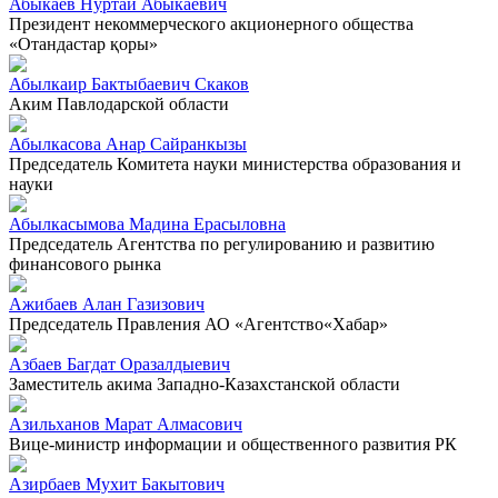
Абыкаев Нуртай Абыкаевич
Президент некоммерческого акционерного общества
«Отандастар қоры»
Абылкаир Бактыбаевич Скаков
Аким Павлодарской области
Абылкасова Анар Сайранкызы
Председатель Комитета науки министерства образования и
науки
Абылкасымова Мадина Ерасыловна
Председатель Агентства по регулированию и развитию
финансового рынка
Ажибаев Алан Газизович
Председатель Правления АО «Агентство«Хабар»
Азбаев Багдат Оразалдыевич
Заместитель акима Западно-Казахстанской области
Азильханов Марат Алмасович
Вице-министр информации и общественного развития РК
Азирбаев Мухит Бакытович