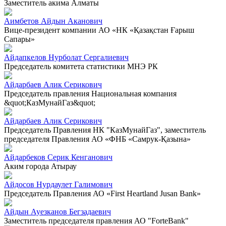
Заместитель акима Алматы
Аимбетов Айдын Аканович
Вице-президент компании АО «НК «Қазақстан Ғарыш
Сапары»
Айдапкелов Нурболат Сергалиевич
Председатель комитета статистики МНЭ РК
Айдарбаев Алик Серикович
Председатель правления Национальная компания
&quot;КазМунайГаз&quot;
Айдарбаев Алик Серикович
Председатель Правления НК "КазМунайГаз", заместитель
председателя Правления АО «ФНБ «Самрук-Қазына»
Айдарбеков Серик Кенганович
Аким города Атырау
Айдосов Нурдаулет Галимович
Председатель Правления АО «First Heartland Jusan Bank»
Айдын Ауезканов Бегзадаевич
Заместитель председателя правления АО "ForteBank"