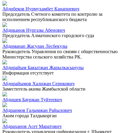
Абдибеков Нурмухамбет Канапиевич
Председатель Счетного комитета по контролю за
исполнением республиканского бюджета
Абдиканов Нургазы Абенович
Председатель Алматинского городского суда
Абдиманап Жасулан Лесбекулы
Руководитель Управления по связям с общественностью
Министерства сельского хозяйства РК.
Абдирайым Бакытжан Жарылкасынулы
Информация отсутствует
Абдирайымов Халижан Серикович
Заместитель акима Жамбылской области
Абдишев Бауржан Туйтеевич
Абдраимов Галымжан Райылович
Аким города Талдыкорган
Абдраханов Асет Маратович
Руководитель управления цифровизации г. Шымкент