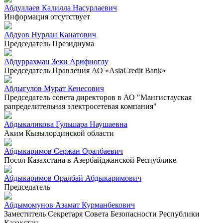
Абдуллаев Калилла Насурлаевич
Информация отсутствует
Абдуов Нурлан Канатович
Председатель Президиума
Абдуррахман Зеки Арифиоглу
Председатель Правления АО «AsiaCredit Bank»
Абдыгулов Мурат Кенесович
Председатель совета директоров в АО "Мангистауская
рапределительная электросетевая компания"
Абдыкаликова Гульшара Наушаевна
Аким Кызылординской области
Абдыкаримов Сержан Оралбаевич
Посол Казахстана в Азербайджанской Республике
Абдыкаримов Оралбай Абдыкаримович
Председатель
Абдымомунов Азамат Курманбекович
Заместитель Секретаря Совета Безопасности Республики
Казахстан