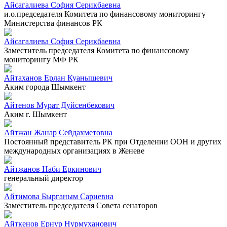
Айсагалиева София Серикбаевна
и.о.председателя Комитета по финансовому мониторингу
Министерства финансов РК
Айсагалиева София Серикбаевна
Заместитель председателя Комитета по финансовому
мониторингу МФ РК
Айтаханов Ерлан Куанышевич
Аким города Шымкент
Айтенов Мурат Дуйсенбекович
Аким г. Шымкент
Айтжан Жанар Сейдахметовна
Постоянный представитель РК при Отделении ООН и других
международных организациях в Женеве
Айтжанов Наби Еркинович
генеральный директор
Айтимова Бырганым Сариевна
Заместитель председателя Совета сенаторов
Айткенов Ернур Нурмуханович