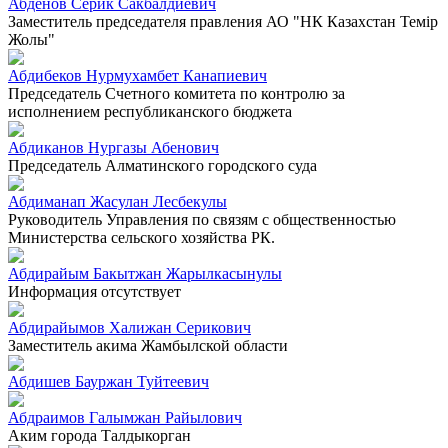
Абденов Серик Сакбалдиевич
Заместитель председателя правления АО "НК Казахстан Темiр
Жолы"
Абдибеков Нурмухамбет Канапиевич
Председатель Счетного комитета по контролю за
исполнением республиканского бюджета
Абдиканов Нургазы Абенович
Председатель Алматинского городского суда
Абдиманап Жасулан Лесбекулы
Руководитель Управления по связям с общественностью
Министерства сельского хозяйства РК.
Абдирайым Бакытжан Жарылкасынулы
Информация отсутствует
Абдирайымов Халижан Серикович
Заместитель акима Жамбылской области
Абдишев Бауржан Туйтеевич
Абдраимов Галымжан Райылович
Аким города Талдыкорган