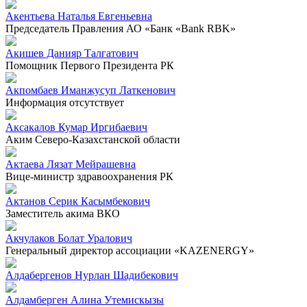
Акентьева Наталья Евгеньевна
Председатель Правления АО «Банк «Bank RBK»
Акишев Данияр Талгатович
Помощник Первого Президента РК
Акпомбаев Иманжусуп Латкенович
Информация отсутствует
Аксакалов Кумар Иргибаевич
Аким Северо-Казахстанской области
Актаева Лязат Мейрашевна
Вице-министр здравоохранения РК
Актанов Серик Касымбекович
Заместитель акима ВКО
Акчулаков Болат Уралович
Генеральный директор ассоциации «KAZENERGY»
Алдабергенов Нурлан Шадибекович
Алдамберген Алина Утемискызы