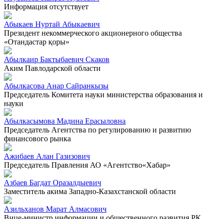
Информация отсутствует
Абыкаев Нуртай Абыкаевич
Президент некоммерческого акционерного общества
«Отандастар қоры»
Абылкаир Бактыбаевич Скаков
Аким Павлодарской области
Абылкасова Анар Сайранкызы
Председатель Комитета науки министерства образования и
науки
Абылкасымова Мадина Ерасыловна
Председатель Агентства по регулированию и развитию
финансового рынка
Ажибаев Алан Газизович
Председатель Правления АО «Агентство«Хабар»
Азбаев Багдат Оразалдыевич
Заместитель акима Западно-Казахстанской области
Азильханов Марат Алмасович
Вице-министр информации и общественного развития РК