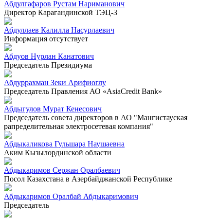
Абдулгафаров Рустам Нариманович
Директор Карагандинской ТЭЦ-3
Абдуллаев Калилла Насурлаевич
Информация отсутствует
Абдуов Нурлан Канатович
Председатель Президиума
Абдуррахман Зеки Арифиоглу
Председатель Правления АО «AsiaCredit Bank»
Абдыгулов Мурат Кенесович
Председатель совета директоров в АО "Мангистауская
рапределительная электросетевая компания"
Абдыкаликова Гульшара Наушаевна
Аким Кызылординской области
Абдыкаримов Сержан Оралбаевич
Посол Казахстана в Азербайджанской Республике
Абдыкаримов Оралбай Абдыкаримович
Председатель