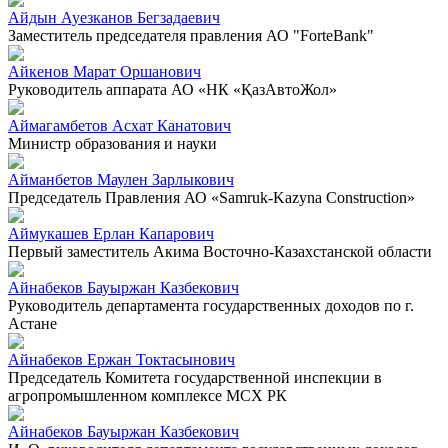
Айдын Ауезканов Бегзадаевич
Заместитель председателя правления АО "ForteBank"
Айкенов Марат Оршанович
Руководитель аппарата АО «НК «ҚазАвтоЖол»
Аймагамбетов Асхат Канатович
Министр образования и науки
Айманбетов Маулен Зарлыкович
Председатель Правления АО «Samruk-Kazyna Construction»
Аймукашев Ерлан Капарович
Первый заместитель Акима Восточно-Казахстанской области
Айнабеков Бауыржан Казбекович
Руководитель департамента государственных доходов по г.
Астане
Айнабеков Ержан Токтасынович
Председатель Комитета государственной инспекции в
агропромышленном комплексе МСХ РК
Айнабеков Бауыржан Казбекович