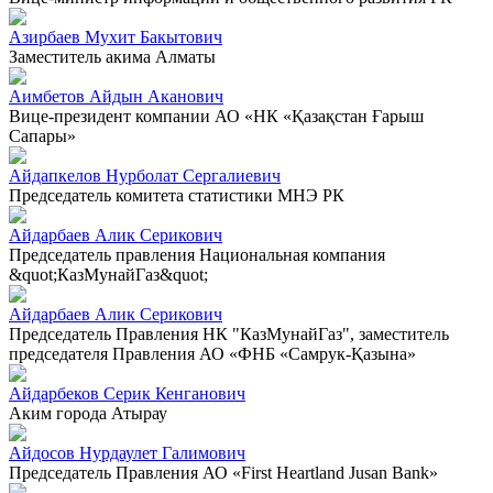
Азирбаев Мухит Бакытович
Заместитель акима Алматы
Аимбетов Айдын Аканович
Вице-президент компании АО «НК «Қазақстан Ғарыш
Сапары»
Айдапкелов Нурболат Сергалиевич
Председатель комитета статистики МНЭ РК
Айдарбаев Алик Серикович
Председатель правления Национальная компания
&quot;КазМунайГаз&quot;
Айдарбаев Алик Серикович
Председатель Правления НК "КазМунайГаз", заместитель
председателя Правления АО «ФНБ «Самрук-Қазына»
Айдарбеков Серик Кенганович
Аким города Атырау
Айдосов Нурдаулет Галимович
Председатель Правления АО «First Heartland Jusan Bank»