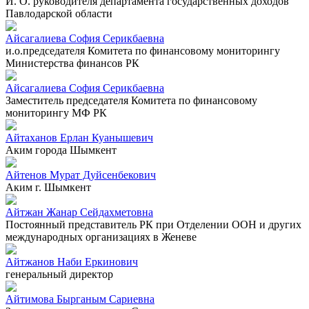
И. О. руководителя департамента государственных доходов
Павлодарской области
Айсагалиева София Серикбаевна
и.о.председателя Комитета по финансовому мониторингу
Министерства финансов РК
Айсагалиева София Серикбаевна
Заместитель председателя Комитета по финансовому
мониторингу МФ РК
Айтаханов Ерлан Куанышевич
Аким города Шымкент
Айтенов Мурат Дуйсенбекович
Аким г. Шымкент
Айтжан Жанар Сейдахметовна
Постоянный представитель РК при Отделении ООН и других
международных организациях в Женеве
Айтжанов Наби Еркинович
генеральный директор
Айтимова Бырганым Сариевна