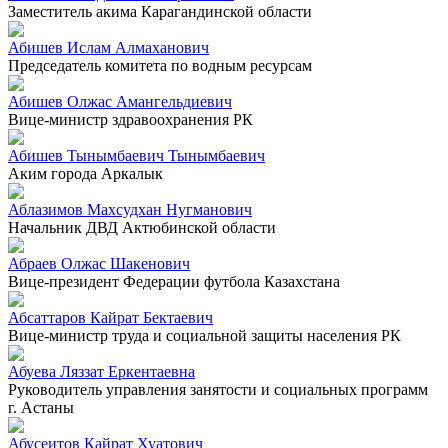
Заместитель акима Карагандинской области
Абишев Ислам Алмаханович
Председатель комитета по водным ресурсам
Абишев Олжас Амангельдиевич
Вице-министр здравоохранения РК
Абишев Тынымбаевич Тынымбаевич
Аким города Аркалык
Аблазимов Махсудхан Нугманович
Начальник ДВД Актюбинской области
Абраев Олжас Шакенович
Вице-президент Федерации футбола Казахстана
Абсаттаров Кайрат Бектаевич
Вице-министр труда и социальной защиты населения РК
Абуева Ляззат Еркентаевна
Руководитель управления занятости и социальных программ
г. Астаны
Абусеитов Кайрат Хуатович