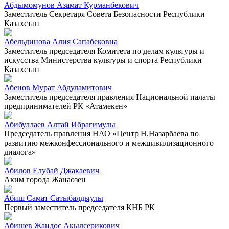
Абдымомунов Азамат Курманбекович
Заместитель Секретаря Совета Безопасности Республики
Казахстан
Абельдинова Алия Сапабековна
Заместитель председателя Комитета по делам культуры и
искусства Министерства культуры и спорта Республики
Казахстан
Абенов Мурат Абдуламитович
Заместитель председателя правления Национальной палаты
предпринимателей РК «Атамекен»
Абибуллаев Алтай Ибрагимулы
Председатель правления НАО «Центр Н.Назарбаева по
развитию межконфессионального и межцивилизационного
диалога»
Абилов Елубай Джакаевич
Аким города Жанаозен
Абиш Самат Сатыбалдыулы
Первый заместитель председателя КНБ РК
Абишев Жандос Акылсерикович