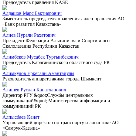
Председатель правления KASE
Алдашов Марс Бактиярович
Заместитель председателя правления - член правления АО
«Банк развития Казахстана»
Алиев Нурали Рахатович
Президент Федерации Альпинизма и Спортивного
Скалолазания Республики Казахстан
Алимбеков Мусабек Тургынбекович
Председатель Карагандинского областного суда РК
Алимкулов Еркегали Амантайулы
Руководитель аппарата акима города Шымкент
Алишев Руслан Канатханович
Директор РГУ &quot;Службы центральных
коммуникаций&quot; Министерства информации и
коммуникаций РК
Алпысбаев Канат
Управляющий директор по транспорту и логистике АО
«Самрук-Қазына»