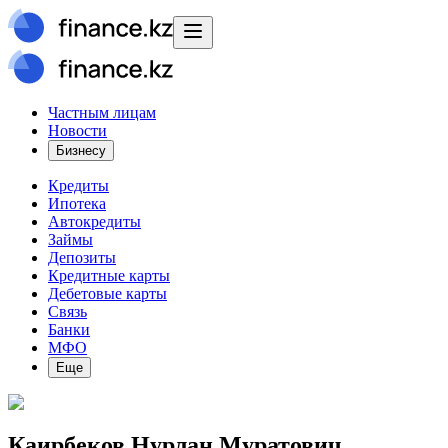
Частным лицам
Новости
Бизнесу
Кредиты
Ипотека
Автокредиты
Займы
Депозиты
Кредитные карты
Дебетовые карты
Связь
Банки
МФО
Еще
Каирбеков Нурлан Муратович