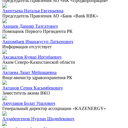
Председатель Правления АО «НК «Продкорпорация»
Акентьева Наталья Евгеньевна
Председатель Правления АО «Банк «Bank RBK»
Акишев Данияр Талгатович
Помощник Первого Президента РК
Акпомбаев Иманжусуп Латкенович
Информация отсутствует
Аксакалов Кумар Иргибаевич
Аким Северо-Казахстанской области
Актаева Лязат Мейрашевна
Вице-министр здравоохранения РК
Актанов Серик Касымбекович
Заместитель акима ВКО
Акчулаков Болат Уралович
Генеральный директор ассоциации «KAZENERGY»
Алдабергенов Нурлан Шадибекович