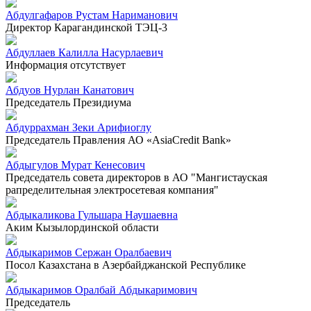
Абдулгафаров Рустам Нариманович
Директор Карагандинской ТЭЦ-3
Абдуллаев Калилла Насурлаевич
Информация отсутствует
Абдуов Нурлан Канатович
Председатель Президиума
Абдуррахман Зеки Арифиоглу
Председатель Правления АО «AsiaCredit Bank»
Абдыгулов Мурат Кенесович
Председатель совета директоров в АО "Мангистауская
рапределительная электросетевая компания"
Абдыкаликова Гульшара Наушаевна
Аким Кызылординской области
Абдыкаримов Сержан Оралбаевич
Посол Казахстана в Азербайджанской Республике
Абдыкаримов Оралбай Абдыкаримович
Председатель