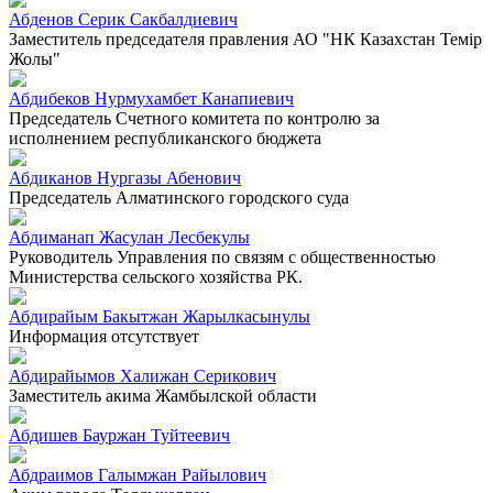
Абденов Серик Сакбалдиевич
Заместитель председателя правления АО "НК Казахстан Темiр
Жолы"
Абдибеков Нурмухамбет Канапиевич
Председатель Счетного комитета по контролю за
исполнением республиканского бюджета
Абдиканов Нургазы Абенович
Председатель Алматинского городского суда
Абдиманап Жасулан Лесбекулы
Руководитель Управления по связям с общественностью
Министерства сельского хозяйства РК.
Абдирайым Бакытжан Жарылкасынулы
Информация отсутствует
Абдирайымов Халижан Серикович
Заместитель акима Жамбылской области
Абдишев Бауржан Туйтеевич
Абдраимов Галымжан Райылович