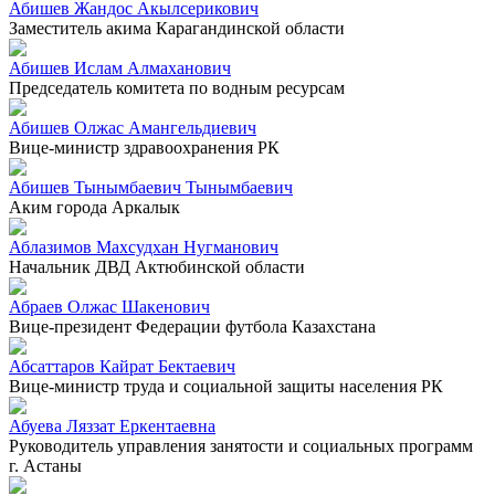
Абишев Жандос Акылсерикович
Заместитель акима Карагандинской области
Абишев Ислам Алмаханович
Председатель комитета по водным ресурсам
Абишев Олжас Амангельдиевич
Вице-министр здравоохранения РК
Абишев Тынымбаевич Тынымбаевич
Аким города Аркалык
Аблазимов Махсудхан Нугманович
Начальник ДВД Актюбинской области
Абраев Олжас Шакенович
Вице-президент Федерации футбола Казахстана
Абсаттаров Кайрат Бектаевич
Вице-министр труда и социальной защиты населения РК
Абуева Ляззат Еркентаевна
Руководитель управления занятости и социальных программ
г. Астаны