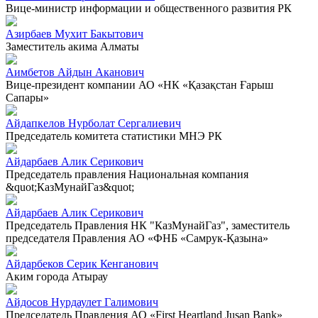
Вице-министр информации и общественного развития РК
Азирбаев Мухит Бакытович
Заместитель акима Алматы
Аимбетов Айдын Аканович
Вице-президент компании АО «НК «Қазақстан Ғарыш
Сапары»
Айдапкелов Нурболат Сергалиевич
Председатель комитета статистики МНЭ РК
Айдарбаев Алик Серикович
Председатель правления Национальная компания
&quot;КазМунайГаз&quot;
Айдарбаев Алик Серикович
Председатель Правления НК "КазМунайГаз", заместитель
председателя Правления АО «ФНБ «Самрук-Қазына»
Айдарбеков Серик Кенганович
Аким города Атырау
Айдосов Нурдаулет Галимович
Председатель Правления АО «First Heartland Jusan Bank»