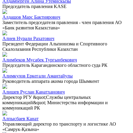
Алдамберген Алина Утемискызы
Председатель правления KASE
Алдашов Марс Бактиярович
Заместитель председателя правления - член правления АО
«Банк развития Казахстана»
Алиев Нурали Рахатович
Президент Федерации Альпинизма и Спортивного
Скалолазания Республики Казахстан
Алимбеков Мусабек Тургынбекович
Председатель Карагандинского областного суда РК
Алимкулов Еркегали Амантайулы
Руководитель аппарата акима города Шымкент
Алишев Руслан Канатханович
Директор РГУ &quot;Службы центральных
коммуникаций&quot; Министерства информации и
коммуникаций РК
Алпысбаев Канат
Управляющий директор по транспорту и логистике АО
«Самрук-Қазына»