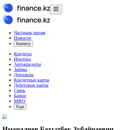
Частным лицам
Новости
Бизнесу
Кредиты
Ипотека
Автокредиты
Займы
Депозиты
Кредитные карты
Дебетовые карты
Связь
Банки
МФО
Еще
Иманалиев Бахытбек Зубайраевич