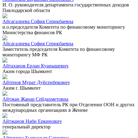
И. О. руководителя департамента государственных доходов
Павлодарской области
Айсагалиева София Серикбаевна
и.о.председателя Комитета по финансовому мониторингу
Министерства финансов РК
Айсагалиева София Серикбаевна
Заместитель председателя Комитета по финансовому
мониторингу МФ РК
Айтаханов Ерлан Куанышевич
Аким города Шымкент
Айтенов Мурат Дуйсенбекович
Аким г. Шымкент
Айтжан Жанар Сейдахметовна
Постоянный представитель РК при Отделении ООН и других
международных организациях в Женеве
Айтжанов Наби Еркинович
генеральный директор
Айтимова Бырганым Сариевна