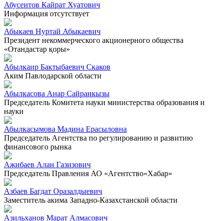
Абусеитов Кайрат Хуатович
Информация отсутствует
Абыкаев Нуртай Абыкаевич
Президент некоммерческого акционерного общества
«Отандастар қоры»
Абылкаир Бактыбаевич Скаков
Аким Павлодарской области
Абылкасова Анар Сайранкызы
Председатель Комитета науки министерства образования и
науки
Абылкасымова Мадина Ерасыловна
Председатель Агентства по регулированию и развитию
финансового рынка
Ажибаев Алан Газизович
Председатель Правления АО «Агентство«Хабар»
Азбаев Багдат Оразалдыевич
Заместитель акима Западно-Казахстанской области
Азильханов Марат Алмасович