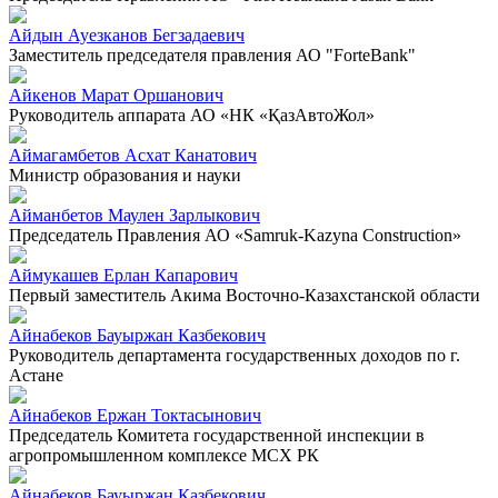
Айдын Ауезканов Бегзадаевич
Заместитель председателя правления АО "ForteBank"
Айкенов Марат Оршанович
Руководитель аппарата АО «НК «ҚазАвтоЖол»
Аймагамбетов Асхат Канатович
Министр образования и науки
Айманбетов Маулен Зарлыкович
Председатель Правления АО «Samruk-Kazyna Construction»
Аймукашев Ерлан Капарович
Первый заместитель Акима Восточно-Казахстанской области
Айнабеков Бауыржан Казбекович
Руководитель департамента государственных доходов по г.
Астане
Айнабеков Ержан Токтасынович
Председатель Комитета государственной инспекции в
агропромышленном комплексе МСХ РК
Айнабеков Бауыржан Казбекович