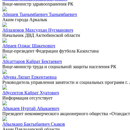
Вице-министр здравоохранения РК
Абишев Тынымбаевич Тынымбаевич
Аким города Аркалык
Аблазимов Махсудхан Нугманович
Начальник ДВД Актюбинской области
Абраев Олжас Шакенович
Вице-президент Федерации футбола Казахстана
Абсаттаров Кайрат Бектаевич
Вице-министр труда и социальной защиты населения РК
Абуева Ляззат Еркентаевна
Руководитель управления занятости и социальных программ г.
Абусеитов Кайрат Хуатович
Информация отсутствует
Абыкаев Нуртай Абыкаевич
Президент некоммерческого акционерного общества «Отандас
Абылкаир Бактыбаевич Скаков
Аким Павлодарской области