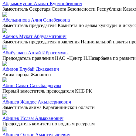
Абдымомунов Азамат Курманбекович
Заместитель Секретаря Совета Безопасности Республики Казах
Абельдинова Алия Сапабековна
Заместитель председателя Комитета по делам культуры и искус
Абенов Мурат Абдуламитович
Заместитель председателя правления Национальной палаты п
Абибуллаев Алтай Ибрагимулы
Председатель правления НАО «Центр Н.Назарбаева по развит
Абилов Елубай Джакаевич
Аким города Жанаозен
Абиш Самат Сатыбалдыулы
Первый заместитель председателя КНБ РК
Абишев Жандос Акылсерикович
Заместитель акима Карагандинской области
Абишев Ислам Алмаханович
Председатель комитета по водным ресурсам
Абишев Олжас Амангельдиевич