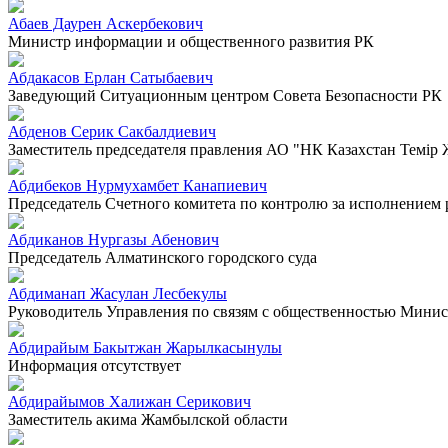
Абаев Даурен Аскербекович
Министр информации и общественного развития РК
Абдакасов Ерлан Сатыбаевич
Заведующий Ситуационным центром Совета Безопасности РК
Абденов Серик Сакбалдиевич
Заместитель председателя правления АО "НК Казахстан Темiр
Абдибеков Нурмухамбет Канапиевич
Председатель Счетного комитета по контролю за исполнением
Абдиканов Нургазы Абенович
Председатель Алматинского городского суда
Абдиманап Жасулан Лесбекулы
Руководитель Управления по связям с общественностью Минист
Абдирайым Бакытжан Жарылкасынулы
Информация отсутствует
Абдирайымов Халижан Серикович
Заместитель акима Жамбылской области