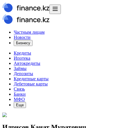
Частным лицам
Новости
Бизнесу
Кредиты
Ипотека
Автокредиты
Займы
Депозиты
Кредитные карты
Дебетовые карты
Связь
Банки
МФО
Еще
Идрисов Канат Муратович