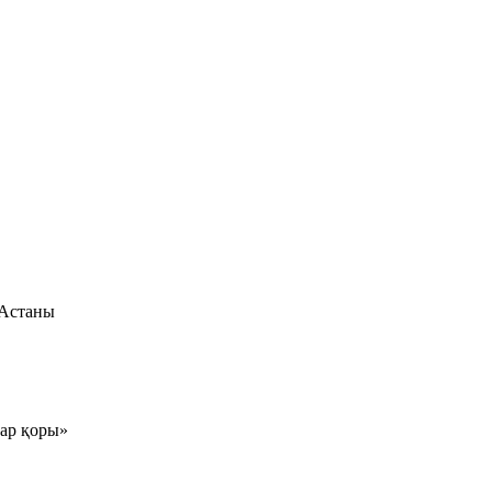
 Астаны
тар қоры»