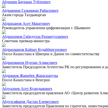
Абдишев Бауржан Туйтеевич
Абдраимов Галымжан Райылович
Аким города Талдыкорган
Абдраханов Асет Маратович
Руководитель управления цифровизации г. Шымкент
Абдрахимов Габидулла Рахматуллаевич
Советник премьер-министра
Абдрахманов Кайрат Кудайбергенович
Посол Казахстана в Швеции и Дании по совместительству
Абдрахманов Нурлан Алмасович
Заместитель Председателя Агентства РК по регулированию и 
Абдрашов Жанибек Жарасканулы
Посол Казахстана в Венгрии
Абдуалиев Асет Куандыкович
Заместитель председателя правления АО «Центр развития Алм
Абдулгафаров Дастан Елемесович
Заместитель председателя Правления по стратегии, инвестиц