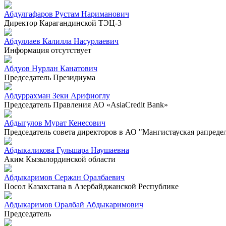
Абдулгафаров Рустам Нариманович
Директор Карагандинской ТЭЦ-3
Абдуллаев Калилла Насурлаевич
Информация отсутствует
Абдуов Нурлан Канатович
Председатель Президиума
Абдуррахман Зеки Арифиоглу
Председатель Правления АО «AsiaCredit Bank»
Абдыгулов Мурат Кенесович
Председатель совета директоров в АО "Мангистауская рапреде
Абдыкаликова Гульшара Наушаевна
Аким Кызылординской области
Абдыкаримов Сержан Оралбаевич
Посол Казахстана в Азербайджанской Республике
Абдыкаримов Оралбай Абдыкаримович
Председатель