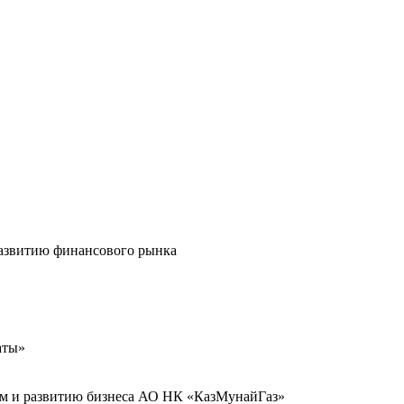
развитию финансового рынка
аты»
иям и развитию бизнеса АО НК «КазМунайГаз»