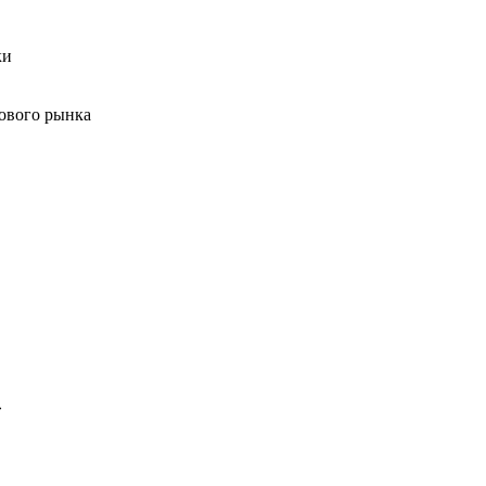
ки
ового рынка
»