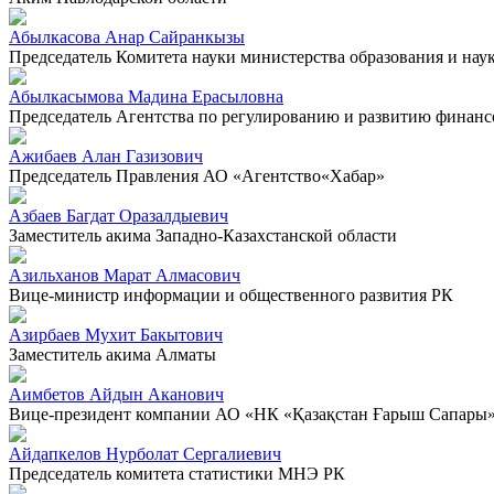
Абылкасова Анар Сайранкызы
Председатель Комитета науки министерства образования и нау
Абылкасымова Мадина Ерасыловна
Председатель Агентства по регулированию и развитию финанс
Ажибаев Алан Газизович
Председатель Правления АО «Агентство«Хабар»
Азбаев Багдат Оразалдыевич
Заместитель акима Западно-Казахстанской области
Азильханов Марат Алмасович
Вице-министр информации и общественного развития РК
Азирбаев Мухит Бакытович
Заместитель акима Алматы
Аимбетов Айдын Аканович
Вице-президент компании АО «НК «Қазақстан Ғарыш Сапары
Айдапкелов Нурболат Сергалиевич
Председатель комитета статистики МНЭ РК