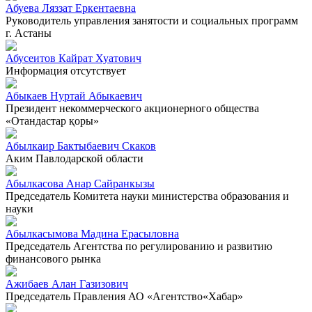
Абуева Ляззат Еркентаевна
Руководитель управления занятости и социальных программ
г. Астаны
Абусеитов Кайрат Хуатович
Информация отсутствует
Абыкаев Нуртай Абыкаевич
Президент некоммерческого акционерного общества
«Отандастар қоры»
Абылкаир Бактыбаевич Скаков
Аким Павлодарской области
Абылкасова Анар Сайранкызы
Председатель Комитета науки министерства образования и
науки
Абылкасымова Мадина Ерасыловна
Председатель Агентства по регулированию и развитию
финансового рынка
Ажибаев Алан Газизович
Председатель Правления АО «Агентство«Хабар»