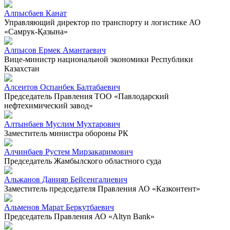
Алпысбаев Канат
Управляющий директор по транспорту и логистике АО
«Самрук-Қазына»
Алпысов Ермек Амантаевич
Вице-министр национальной экономики Республики
Казахстан
Алсеитов Оспанбек Балтабаевич
Председатель Правления ТОО «Павлодарский
нефтехимический завод»
Алтынбаев Муслим Мухтарович
Заместитель министра обороны РК
Алчинбаев Рустем Мирзакаримович
Председатель Жамбылского областного суда
Альжанов Данияр Бейсенгалиевич
Заместитель председателя Правления АО «Казконтент»
Альменов Марат Беркутбаевич
Председатель Правления АО «Altyn Bank»