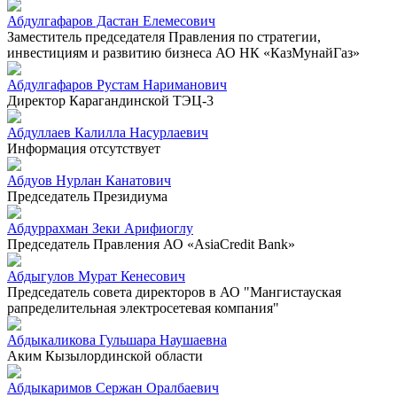
Абдулгафаров Дастан Елемесович
Заместитель председателя Правления по стратегии,
инвестициям и развитию бизнеса АО НК «КазМунайГаз»
Абдулгафаров Рустам Нариманович
Директор Карагандинской ТЭЦ-3
Абдуллаев Калилла Насурлаевич
Информация отсутствует
Абдуов Нурлан Канатович
Председатель Президиума
Абдуррахман Зеки Арифиоглу
Председатель Правления АО «AsiaCredit Bank»
Абдыгулов Мурат Кенесович
Председатель совета директоров в АО "Мангистауская
рапределительная электросетевая компания"
Абдыкаликова Гульшара Наушаевна
Аким Кызылординской области
Абдыкаримов Сержан Оралбаевич