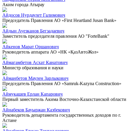
Аким города Атырау
Айдосов Нурдаулет Галимович
Председатель Правления АО «First Heartland Jusan Bank»
Айдын Ауезканов Бегзадаевич
Заместитель председателя правления АО "ForteBank"
Айкенов Марат Оршанович
Руководитель аппарата АО «НК «ҚазАвтоЖол»
Аймагамбетов Асхат Канатович
Министр образования и науки
Айманбетов Маулен Зарлыкович
Председатель Правления АО «Samruk-Kazyna Construction»
Аймукашев Ерлан Капарович
Первый заместитель Акима Восточно-Казахстанской области
Айнабеков Бауыржан Казбекович
Руководитель департамента государственных доходов по г.
Астане
Айнабеков Ержан Токтасынович