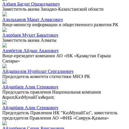
Азбаев Багдат Оразалдыевич
Заместитель акима Западно-Казахстанской области
Азильханов Марат Алмасович
Вице-министр информации и общественного развития РК
Азирбаев Мухит Бакытович
Заместитель акима Алматы
Аимбетов Айдын Аканович
Вице-президент компании АО «НК «Қазақстан Ғарыш
Сапары»
Айдапкелов Нурболат Сергалиевич
Председатель комитета статистики МНЭ РК
Айдарбаев Алик Серикович
Председатель правления Национальная компания
&quot;КазМунайГаз&quot;
Айдарбаев Алик Серикович
Председатель Правления НК "КазМунайГаз", заместитель
председателя Правления АО «ФНБ «Самрук-Қазына»
Айдарбеков Серик Кенганович