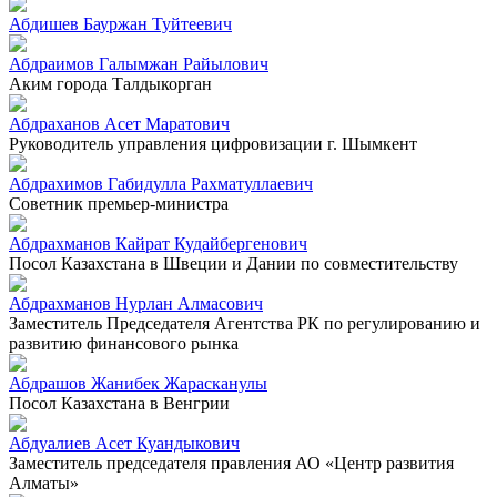
Абдишев Бауржан Туйтеевич
Абдраимов Галымжан Райылович
Аким города Талдыкорган
Абдраханов Асет Маратович
Руководитель управления цифровизации г. Шымкент
Абдрахимов Габидулла Рахматуллаевич
Советник премьер-министра
Абдрахманов Кайрат Кудайбергенович
Посол Казахстана в Швеции и Дании по совместительству
Абдрахманов Нурлан Алмасович
Заместитель Председателя Агентства РК по регулированию и
развитию финансового рынка
Абдрашов Жанибек Жарасканулы
Посол Казахстана в Венгрии
Абдуалиев Асет Куандыкович
Заместитель председателя правления АО «Центр развития
Алматы»