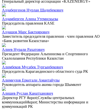
Генеральный директор ассоциации «KAZENERGY»
Алдабергенов Нурлан Шадибекович
Алдамберген Алина Утемискызы
Председатель правления KASE
Алдашов Марс Бактиярович
Заместитель председателя правления - член правления АО
«Банк развития Казахстана»
Алиев Нурали Рахатович
Президент Федерации Альпинизма и Спортивного
Скалолазания Республики Казахстан
Алимбеков Мусабек Тургынбекович
Председатель Карагандинского областного суда РК
Алимкулов Еркегали Амантайулы
Руководитель аппарата акима города Шымкент
Алишев Руслан Канатханович
Директор РГУ &quot;Службы центральных
коммуникаций&quot; Министерства информации и
коммуникаций РК