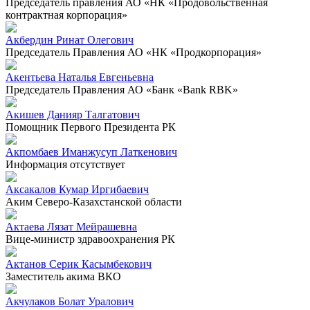
Председатель правления АО «НК «Продовольственная
контрактная корпорация»
Акбердин Ринат Олегович
Председатель Правления АО «НК «Продкорпорация»
Акентьева Наталья Евгеньевна
Председатель Правления АО «Банк «Bank RBK»
Акишев Данияр Талгатович
Помощник Первого Президента РК
Акпомбаев Иманжусуп Латкенович
Информация отсутствует
Аксакалов Кумар Иргибаевич
Аким Северо-Казахстанской области
Актаева Лязат Мейрашевна
Вице-министр здравоохранения РК
Актанов Серик Касымбекович
Заместитель акима ВКО
Акчулаков Болат Уралович