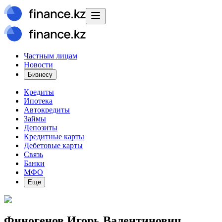
Частным лицам
Новости
Бизнесу
Кредиты
Ипотека
Автокредиты
Займы
Депозиты
Кредитные карты
Дебетовые карты
Связь
Банки
МФО
Еще
Финогенов Игорь Валентинович