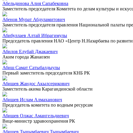
Абельдинова Алия Сапабековна
Заместитель председателя Комитета по делам культуры и искус
Абенов Мурат Абдуламитович
Заместитель председателя правления Национальной палаты п
Абибуллаев Алтай Ибрагимулы
Председатель правления НАО «Центр Н.Назарбаева по развит
Абилов Елубай Джакаевич
Аким города Жанаозен
Абиш Самат Сатыбалдыулы
Первый заместитель председателя КНБ РК
Абишев Жандос Акылсерикович
Заместитель акима Карагандинской области
Абишев Ислам Алмаханович
Председатель комитета по водным ресурсам
Абишев Олжас Амангельдиевич
Вице-министр здравоохранения РК
Абишев Тынымбаевич Тынымбаевич