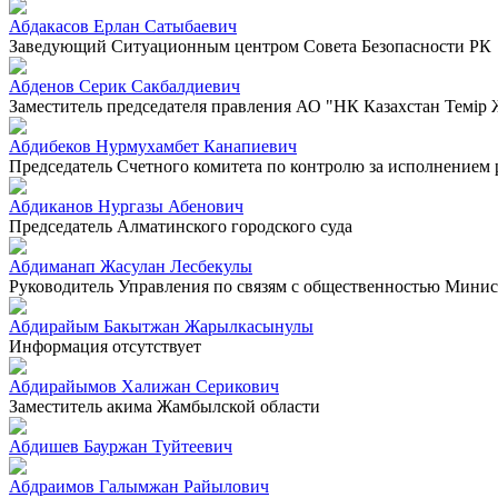
Абдакасов Ерлан Сатыбаевич
Заведующий Ситуационным центром Совета Безопасности РК
Абденов Серик Сакбалдиевич
Заместитель председателя правления АО "НК Казахстан Темiр
Абдибеков Нурмухамбет Канапиевич
Председатель Счетного комитета по контролю за исполнением
Абдиканов Нургазы Абенович
Председатель Алматинского городского суда
Абдиманап Жасулан Лесбекулы
Руководитель Управления по связям с общественностью Минист
Абдирайым Бакытжан Жарылкасынулы
Информация отсутствует
Абдирайымов Халижан Серикович
Заместитель акима Жамбылской области
Абдишев Бауржан Туйтеевич
Абдраимов Галымжан Райылович