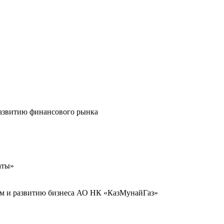
развитию финансового рынка
аты»
иям и развитию бизнеса АО НК «КазМунайГаз»