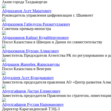
Аким города Талдыкорган
Абдраханов Асет Маратович
Руководитель управления цифровизации г. Шымкент
Абдрахимов Габидулла Рахматуллаевич
Советник премьер-министра
Абдрахманов Кайрат Кудайбергенович
Посол Казахстана в Швеции и Дании по совместительству
Абдрахманов Нурлан Алмасович
Заместитель Председателя Агентства РК по регулированию и 
Абдрашов Жанибек Жарасканулы
Посол Казахстана в Венгрии
Абдуалиев Асет Куандыкович
Заместитель председателя правления АО «Центр развития Алм
Абдулгафаров Дастан Елемесович
Заместитель председателя Правления по стратегии, инвестиц
Абдулгафаров Рустам Нариманович
Директор Карагандинской ТЭЦ-3