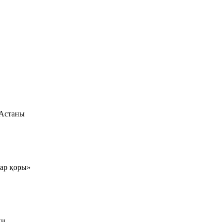
 Астаны
тар қоры»
ки