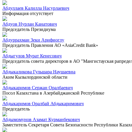
Абдуллаев Калилла Насурлаевич
Информация отсутствует
Абдуов Нурлан Канатович
Председатель Президиума
Абдуррахман Зеки Арифиоглу
Председатель Правления АО «AsiaCredit Bank»
Абдыгулов Мурат Кенесович
Председатель совета директоров в АО "Мангистауская рапреде
Абдыкаликова Гульшара Наушаевна
Аким Кызылординской области
Абдыкаримов Сержан Оралбаевич
Посол Казахстана в Азербайджанской Республике
Абдыкаримов Оралбай Абдыкаримович
Председатель
Абдымомунов Азамат Курманбекович
Заместитель Секретаря Совета Безопасности Республики Казах