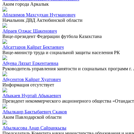
Аким города Аркалык
Аблазимов Махсудхан Нугманович
Начальник ДВД Актюбинской области
Абраев Олжас Шакенович
Вице-президент Федерации футбола Казахстана
Абсаттаров Кайрат Бектаевич
Вице-министр труда и социальной защиты населения РК
Абуева Ляззат Еркентаевна
Руководитель управления занятости и социальных программ г.
Абусеитов Кайрат Хуатович
Информация отсутствует
Абыкаев Нуртай Абыкаевич
Президент некоммерческого акционерного общества «Отандас
Абылкаир Бактыбаевич Скаков
Аким Павлодарской области
Абылкасова Анар Сайранкызы
Председатель Комитета науки министерства образования и нау