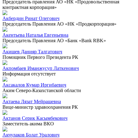
Председатель правления АО «НК «Продовольственная
контрактная корпорация»
Акбердин Ринат Олегович
Председатель Правления АО «НК «Продкорпорация»
Акентьева Наталья Евгеньевна
Председатель Правления АО «Банк «Bank RBK»
Акишев Данияр Талгатович
Помощник Первого Президента РК
Акпомбаев Иманжусуп Латкенович
Информация отсутствует
Аксакалов Кумар Иргибаевич
Аким Северо-Казахстанской области
Актаева Лязат Мейрашевна
Вице-министр здравоохранения РК
Актанов Серик Касымбекович
Заместитель акима ВКО
Акчулаков Болат Уралович