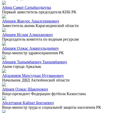
Абиш Самат Сатыбалдыулы
Первый заместитель председателя КНБ РК
Абишев Жандос Акылсерикович
Заместитель акима Карагандинской области
Абишев Ислам Алмаханович
Председатель комитета по водным ресурсам
Абишев Олжас Амангельдиевич
Вице-министр здравоохранения РК
Абишев Тынымбаевич Тынымбаевич
Аким города Аркалык
Аблазимов Махсудхан Нугманович
Начальник ДВД Актюбинской области
Абраев Олжас Шакенович
Вице-президент Федерации футбола Казахстана
Абсаттаров Кайрат Бектаевич
Вице-министр труда и социальной защиты населения РК