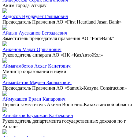
Аким города Атырау
Айдосов Нурдаулет Галимович
Председатель Правления АО «First Heartland Jusan Bank»
Айдын Ауезканов Бегзадаевич
Заместитель председателя правления АО "ForteBank"
Айкенов Марат Оршанович
Руководитель аппарата АО «НК «ҚазАвтоЖол»
Аймагамбетов Асхат Канатович
Министр образования и науки
Айманбетов Маулен Зарлыкович
Председатель Правления АО «Samruk-Kazyna Construction»
Аймукашев Ерлан Капарович
Первый заместитель Акима Восточно-Казахстанской области
Айнабеков Бауыржан Казбекович
Руководитель департамента государственных доходов по г.
Астане