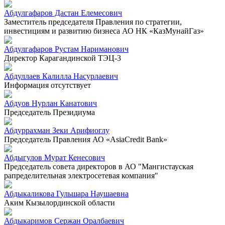
Абдулгафаров Дастан Елемесович
Заместитель председателя Правления по стратегии,
инвестициям и развитию бизнеса АО НК «КазМунайГаз»
Абдулгафаров Рустам Нариманович
Директор Карагандинской ТЭЦ-3
Абдуллаев Калилла Насурлаевич
Информация отсутствует
Абдуов Нурлан Канатович
Председатель Президиума
Абдуррахман Зеки Арифиоглу
Председатель Правления АО «AsiaCredit Bank»
Абдыгулов Мурат Кенесович
Председатель совета директоров в АО "Мангистауская
рапределительная электросетевая компания"
Абдыкаликова Гульшара Наушаевна
Аким Кызылординской области
Абдыкаримов Сержан Оралбаевич