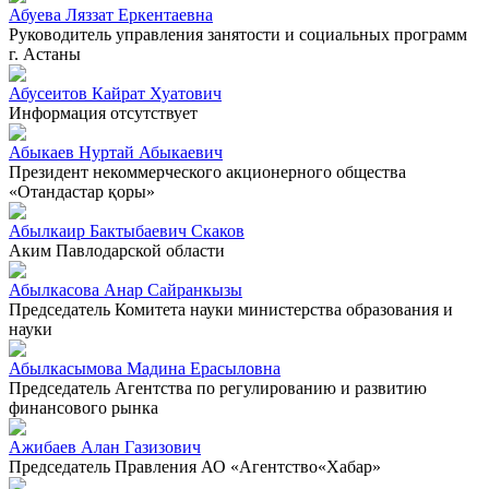
Абуева Ляззат Еркентаевна
Руководитель управления занятости и социальных программ
г. Астаны
Абусеитов Кайрат Хуатович
Информация отсутствует
Абыкаев Нуртай Абыкаевич
Президент некоммерческого акционерного общества
«Отандастар қоры»
Абылкаир Бактыбаевич Скаков
Аким Павлодарской области
Абылкасова Анар Сайранкызы
Председатель Комитета науки министерства образования и
науки
Абылкасымова Мадина Ерасыловна
Председатель Агентства по регулированию и развитию
финансового рынка
Ажибаев Алан Газизович
Председатель Правления АО «Агентство«Хабар»