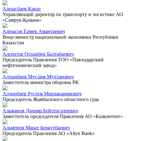
Алпысбаев Канат
Управляющий директор по транспорту и логистике АО
«Самрук-Қазына»
Алпысов Ермек Амантаевич
Вице-министр национальной экономики Республики
Казахстан
Алсеитов Оспанбек Балтабаевич
Председатель Правления ТОО «Павлодарский
нефтехимический завод»
Алтынбаев Муслим Мухтарович
Заместитель министра обороны РК
Алчинбаев Рустем Мирзакаримович
Председатель Жамбылского областного суда
Альжанов Данияр Бейсенгалиевич
Заместитель председателя Правления АО «Казконтент»
Альменов Марат Беркутбаевич
Председатель Правления АО «Altyn Bank»