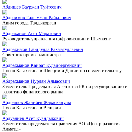
Абдишев Бауржан Туйтеевич
Абдраимов Галымжан Райылович
Аким города Талдыкорган
Абдраханов Асет Маратович
Руководитель управления цифровизации г. Шымкент
Абдрахимов Габидулла Рахматуллаевич
Советник премьер-министра
Абдрахманов Кайрат Кудайбергенович
Посол Казахстана в Швеции и Дании по совместительству
Абдрахманов Нурлан Алмасович
Заместитель Председателя Агентства РК по регулированию и
развитию финансового рынка
Абдрашов Жанибек Жарасканулы
Посол Казахстана в Венгрии
Абдуалиев Асет Куандыкович
Заместитель председателя правления АО «Центр развития
Алматы»