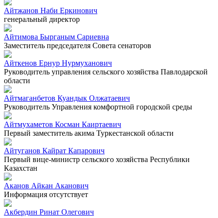
Айтжанов Наби Еркинович
генеральный директор
Айтимова Бырганым Сариевна
Заместитель председателя Совета сенаторов
Айткенов Ернур Нурмуханович
Руководитель управления сельского хозяйства Павлодарской
области
Айтмаганбетов Куандык Олжатаевич
Руководитель Управления комфортной городской среды
Айтмухаметов Косман Каиртаевич
Первый заместитель акима Туркестанской области
Айтуганов Кайрат Капарович
Первый вице-министр сельского хозяйства Республики
Казахстан
Аканов Айкан Аканович
Информация отсутствует
Акбердин Ринат Олегович