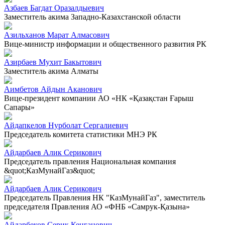
Азбаев Багдат Оразалдыевич
Заместитель акима Западно-Казахстанской области
Азильханов Марат Алмасович
Вице-министр информации и общественного развития РК
Азирбаев Мухит Бакытович
Заместитель акима Алматы
Аимбетов Айдын Аканович
Вице-президент компании АО «НК «Қазақстан Ғарыш
Сапары»
Айдапкелов Нурболат Сергалиевич
Председатель комитета статистики МНЭ РК
Айдарбаев Алик Серикович
Председатель правления Национальная компания
&quot;КазМунайГаз&quot;
Айдарбаев Алик Серикович
Председатель Правления НК "КазМунайГаз", заместитель
председателя Правления АО «ФНБ «Самрук-Қазына»
Айдарбеков Серик Кенганович