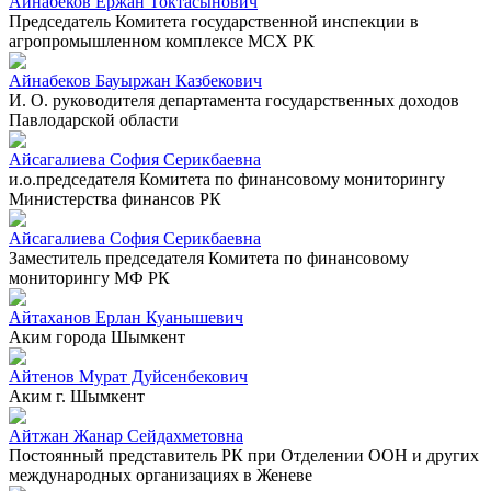
Айнабеков Ержан Токтасынович
Председатель Комитета государственной инспекции в
агропромышленном комплексе МСХ РК
Айнабеков Бауыржан Казбекович
И. О. руководителя департамента государственных доходов
Павлодарской области
Айсагалиева София Серикбаевна
и.о.председателя Комитета по финансовому мониторингу
Министерства финансов РК
Айсагалиева София Серикбаевна
Заместитель председателя Комитета по финансовому
мониторингу МФ РК
Айтаханов Ерлан Куанышевич
Аким города Шымкент
Айтенов Мурат Дуйсенбекович
Аким г. Шымкент
Айтжан Жанар Сейдахметовна
Постоянный представитель РК при Отделении ООН и других
международных организациях в Женеве