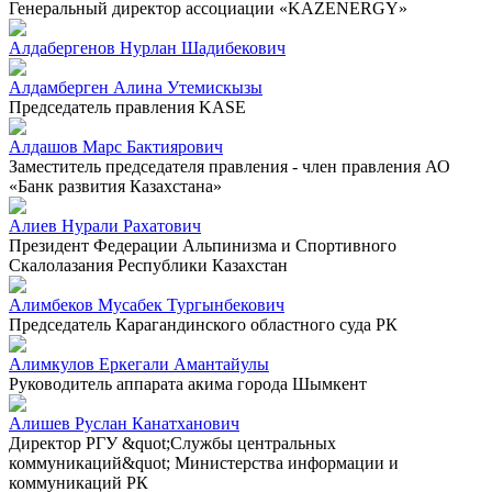
Генеральный директор ассоциации «KAZENERGY»
Алдабергенов Нурлан Шадибекович
Алдамберген Алина Утемискызы
Председатель правления KASE
Алдашов Марс Бактиярович
Заместитель председателя правления - член правления АО
«Банк развития Казахстана»
Алиев Нурали Рахатович
Президент Федерации Альпинизма и Спортивного
Скалолазания Республики Казахстан
Алимбеков Мусабек Тургынбекович
Председатель Карагандинского областного суда РК
Алимкулов Еркегали Амантайулы
Руководитель аппарата акима города Шымкент
Алишев Руслан Канатханович
Директор РГУ &quot;Службы центральных
коммуникаций&quot; Министерства информации и
коммуникаций РК