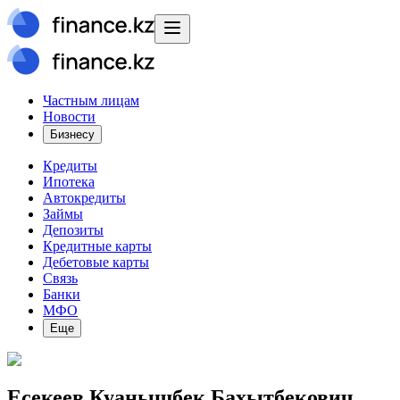
Частным лицам
Новости
Бизнесу
Кредиты
Ипотека
Автокредиты
Займы
Депозиты
Кредитные карты
Дебетовые карты
Связь
Банки
МФО
Еще
Есекеев Куанышбек Бахытбекович