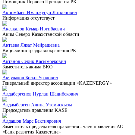
Помощник Первого Президента РК
Акпомбаев Иманжусуп Латкенович
Информация отсутствует
Аксакалов Кумар Иргибаевич
Аким Северо-Казахстанской области
Актаева Лязат Мейрашевна
Вице-министр здравоохранения РК
Актанов Серик Касымбекович
Заместитель акима ВКО
Акчулаков Болат Уралович
Генеральный директор ассоциации «KAZENERGY»
Алдабергенов Нурлан Шадибекович
Алдамберген Алина Утемискызы
Председатель правления KASE
Алдашов Марс Бактиярович
Заместитель председателя правления - член правления АО
«Банк развития Казахстана»