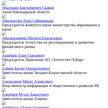
Абылкаир Бактыбаевич Скаков
Аким Павлодарской области
Абылкасова Анар Сайранкызы
Председатель Комитета науки министерства образования и
науки
Абылкасымова Мадина Ерасыловна
Председатель Агентства по регулированию и развитию
финансового рынка
Ажибаев Алан Газизович
Председатель Правления АО «Агентство«Хабар»
Азбаев Багдат Оразалдыевич
Заместитель акима Западно-Казахстанской области
Азильханов Марат Алмасович
Вице-министр информации и общественного развития РК
Азирбаев Мухит Бакытович
Заместитель акима Алматы
Аимбетов Айдын Аканович