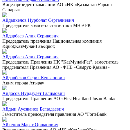
Вице-президент компании АО «НК «Қазақстан Ғарыш
Сапары»
Айдапкелов Нурболат Сергалиевич
Председатель комитета статистики МНЭ РК
Айдарбаев Алик Серикович
Председатель правления Национальная компания
&quot;КазМунайГаз&quot;
Айдарбаев Алик Серикович
Председатель Правления НК "КазМунайГаз", заместитель
председателя Правления АО «ФНБ «Самрук-Қазына»
Айдарбеков Серик Кенганович
Аким города Атырау
Айдосов Нурдаулет Галимович
Председатель Правления АО «First Heartland Jusan Bank»
Айдын Ауезканов Бегзадаевич
Заместитель председателя правления АО "ForteBank"
Айкенов Марат Оршанович
Руководитель аппарата АО «НК «ҚазАвтоЖол»