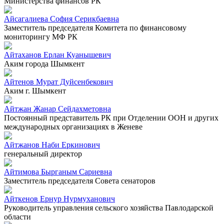
Министерства финансов РК
Айсагалиева София Серикбаевна
Заместитель председателя Комитета по финансовому
мониторингу МФ РК
Айтаханов Ерлан Куанышевич
Аким города Шымкент
Айтенов Мурат Дуйсенбекович
Аким г. Шымкент
Айтжан Жанар Сейдахметовна
Постоянный представитель РК при Отделении ООН и других
международных организациях в Женеве
Айтжанов Наби Еркинович
генеральный директор
Айтимова Бырганым Сариевна
Заместитель председателя Совета сенаторов
Айткенов Ернур Нурмуханович
Руководитель управления сельского хозяйства Павлодарской
области