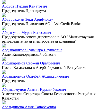
Абдуов Нурлан Канатович
Председатель Президиума
Абдуррахман Зеки Арифиоглу
Председатель Правления АО «AsiaCredit Bank»
Абдыгулов Мурат Кенесович
Председатель совета директоров в АО "Мангистауская
рапределительная электросетевая компания"
Абдыкаликова Гульшара Наушаевна
Аким Кызылординской области
Абдыкаримов Сержан Оралбаевич
Посол Казахстана в Азербайджанской Республике
Абдыкаримов Оралбай Абдыкаримович
Председатель
Абдымомунов Азамат Курманбекович
Заместитель Секретаря Совета Безопасности Республики
Казахстан
Абельдинова Алия Сапабековна