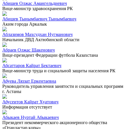
Абишев Олжас Амангельдиевич
Вице-министр здравоохранения РК
Абишев Тынымбаевич Тынымбаевич
Аким города Аркалык
Аблазимов Махсудхан Нугманович
Начальник ДВД Актюбинской области
Абраев Олжас Шакенович
Вице-президент Федерации футбола Казахстана
Абсаттаров Кайрат Бектаевич
Вице-министр труда и социальной защиты населения РК
Абуева Ляззат Еркентаевна
Руководитель управления занятости и социальных программ
г. Астаны
Абусеитов Кайрат Хуатович
Информация отсутствует
Абыкаев Нуртай Абыкаевич
Президент некоммерческого акционерного общества
«Отандастар қоры»