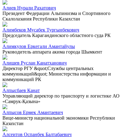
Алиев Нурали Рахатович
Президент Федерации Альпинизма и Спортивного
Скалолазания Республики Казахстан
Алимбеков Мусабек Тургынбекович
Председатель Карагандинского областного суда РК
Алимкулов Еркегали Амантайулы
Руководитель аппарата акима города Шымкент
Алишев Руслан Канатханович
Директор РГУ &quot;Службы центральных
коммуникаций&quot; Министерства информации и
коммуникаций РК
Алпысбаев Канат
Управляющий директор по транспорту и логистике АО
«Самрук-Қазына»
Алпысов Ермек Амантаевич
Вице-министр национальной экономики Республики
Казахстан
Алсеитов Оспанбек Балтабаевич