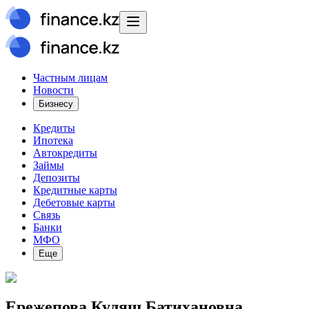
Частным лицам
Новости
Бизнесу
Кредиты
Ипотека
Автокредиты
Займы
Депозиты
Кредитные карты
Дебетовые карты
Связь
Банки
МФО
Еще
Ережепова Куляш Батихановна