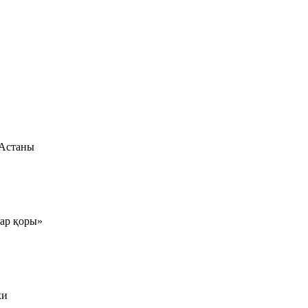
 Астаны
тар қоры»
ки