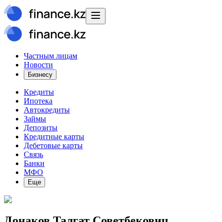
Частным лицам
Новости
Бизнесу
Кредиты
Ипотека
Автокредиты
Займы
Депозиты
Кредитные карты
Дебетовые карты
Связь
Банки
МФО
Еще
Донаков Талгат Советбекович