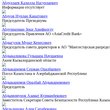
Абдуллаев Калилла Насурлаевич
Информация отсутствует
Абдуов Нурлан Канатович
Председатель Президиума
Абдуррахман Зеки Арифиоглу
Председатель Правления АО «AsiaCredit Bank»
Абдыгулов Мурат Кенесович
Председатель совета директоров в АО "Мангистауская рапреде
Абдыкаликова Гульшара Наушаевна
Аким Кызылординской области
Абдыкаримов Сержан Оралбаевич
Посол Казахстана в Азербайджанской Республике
Абдыкаримов Оралбай Абдыкаримович
Председатель
Абдымомунов Азамат Курманбекович
Заместитель Секретаря Совета Безопасности Республики Казах
Абельдинова Алия Сапабековна