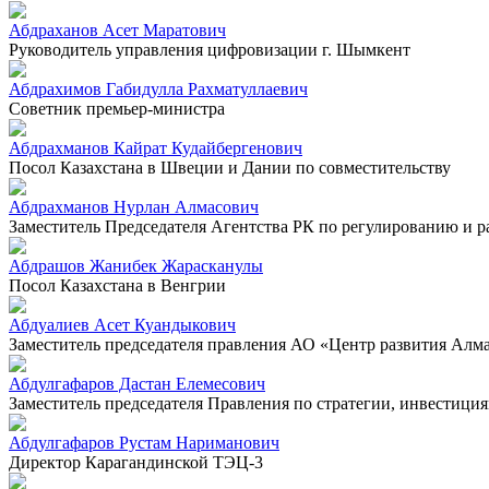
Абдраханов Асет Маратович
Руководитель управления цифровизации г. Шымкент
Абдрахимов Габидулла Рахматуллаевич
Советник премьер-министра
Абдрахманов Кайрат Кудайбергенович
Посол Казахстана в Швеции и Дании по совместительству
Абдрахманов Нурлан Алмасович
Заместитель Председателя Агентства РК по регулированию и 
Абдрашов Жанибек Жарасканулы
Посол Казахстана в Венгрии
Абдуалиев Асет Куандыкович
Заместитель председателя правления АО «Центр развития Алм
Абдулгафаров Дастан Елемесович
Заместитель председателя Правления по стратегии, инвестиц
Абдулгафаров Рустам Нариманович
Директор Карагандинской ТЭЦ-3