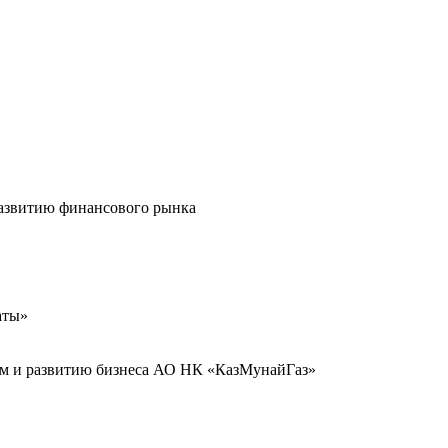
развитию финансового рынка
аты»
иям и развитию бизнеса АО НК «КазМунайГаз»