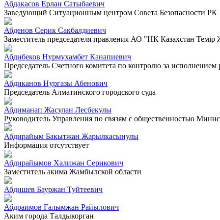
Абдакасов Ерлан Сатыбаевич
Заведующий Ситуационным центром Совета Безопасности РК
Абденов Серик Сакбалдиевич
Заместитель председателя правления АО "НК Казахстан Темiр
Абдибеков Нурмухамбет Канапиевич
Председатель Счетного комитета по контролю за исполнением
Абдиканов Нургазы Абенович
Председатель Алматинского городского суда
Абдиманап Жасулан Лесбекулы
Руководитель Управления по связям с общественностью Минист
Абдирайым Бакытжан Жарылкасынулы
Информация отсутствует
Абдирайымов Халижан Серикович
Заместитель акима Жамбылской области
Абдишев Бауржан Туйтеевич
Абдраимов Галымжан Райылович
Аким города Талдыкорган