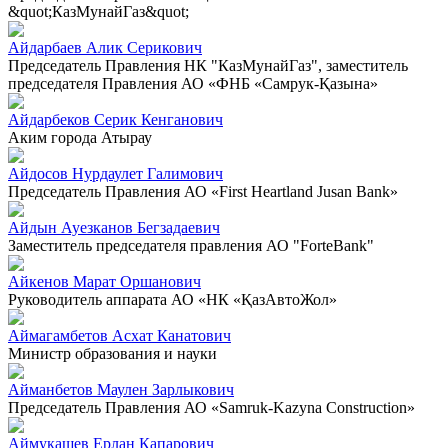
&quot;КазМунайГаз&quot;
Айдарбаев Алик Серикович
Председатель Правления НК "КазМунайГаз", заместитель
председателя Правления АО «ФНБ «Самрук-Қазына»
Айдарбеков Серик Кенганович
Аким города Атырау
Айдосов Нурдаулет Галимович
Председатель Правления АО «First Heartland Jusan Bank»
Айдын Ауезканов Бегзадаевич
Заместитель председателя правления АО "ForteBank"
Айкенов Марат Оршанович
Руководитель аппарата АО «НК «ҚазАвтоЖол»
Аймагамбетов Асхат Канатович
Министр образования и науки
Айманбетов Маулен Зарлыкович
Председатель Правления АО «Samruk-Kazyna Construction»
Аймукашев Ерлан Капарович