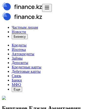
Частным лицам
Новости
Бизнесу
Кредиты
Ипотека
Автокредиты
Займы
Депозиты
Кредитные карты
Дебетовые карты
Связь
Банки
МФО
Еще
Биртанов Елжан Амантаевич