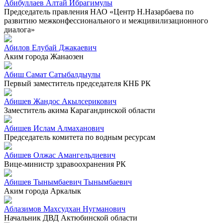
Абибуллаев Алтай Ибрагимулы
Председатель правления НАО «Центр Н.Назарбаева по
развитию межконфессионального и межцивилизационного
диалога»
Абилов Елубай Джакаевич
Аким города Жанаозен
Абиш Самат Сатыбалдыулы
Первый заместитель председателя КНБ РК
Абишев Жандос Акылсерикович
Заместитель акима Карагандинской области
Абишев Ислам Алмаханович
Председатель комитета по водным ресурсам
Абишев Олжас Амангельдиевич
Вице-министр здравоохранения РК
Абишев Тынымбаевич Тынымбаевич
Аким города Аркалык
Аблазимов Махсудхан Нугманович
Начальник ДВД Актюбинской области