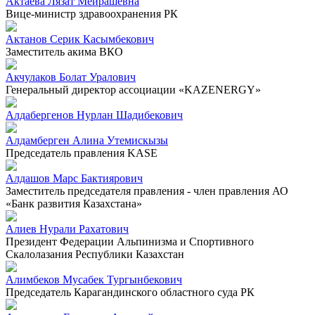
Актаева Лязат Мейрашевна
Вице-министр здравоохранения РК
Актанов Серик Касымбекович
Заместитель акима ВКО
Акчулаков Болат Уралович
Генеральный директор ассоциации «KAZENERGY»
Алдабергенов Нурлан Шадибекович
Алдамберген Алина Утемискызы
Председатель правления KASE
Алдашов Марс Бактиярович
Заместитель председателя правления - член правления АО
«Банк развития Казахстана»
Алиев Нурали Рахатович
Президент Федерации Альпинизма и Спортивного
Скалолазания Республики Казахстан
Алимбеков Мусабек Тургынбекович
Председатель Карагандинского областного суда РК