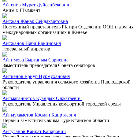
Айтенов Мурат Дуйсенбекович
Аким г. Шымкент
Айтжан Жанар Сейдахметовна
Постоянный представитель РК при Отделении ООН и других
международных организациях в Женеве
Айтжанов Наби Еркинович
генеральный директор
Айтимова Бырганым Сариевна
Заместитель председателя Совета сенаторов
Айткенов Ернур Нурмуханович
Руководитель управления сельского хозяйства Павлодарской
области
Айтмаганбетов Куандык Олжатаевич
Руководитель Управления комфортной городской среды
Айтмухаметов Косман Каиртаевич
Первый заместитель акима Туркестанской области
Айтуганов Кайрат Капарович
Первый вице-министр сельского хозяйства Республики