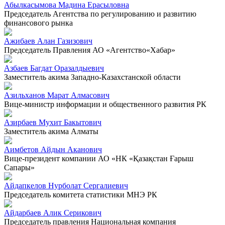
Абылкасымова Мадина Ерасыловна
Председатель Агентства по регулированию и развитию
финансового рынка
Ажибаев Алан Газизович
Председатель Правления АО «Агентство«Хабар»
Азбаев Багдат Оразалдыевич
Заместитель акима Западно-Казахстанской области
Азильханов Марат Алмасович
Вице-министр информации и общественного развития РК
Азирбаев Мухит Бакытович
Заместитель акима Алматы
Аимбетов Айдын Аканович
Вице-президент компании АО «НК «Қазақстан Ғарыш
Сапары»
Айдапкелов Нурболат Сергалиевич
Председатель комитета статистики МНЭ РК
Айдарбаев Алик Серикович
Председатель правления Национальная компания