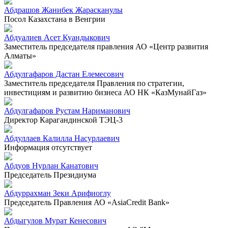
Абдрашов Жанибек Жарасканулы
Посол Казахстана в Венгрии
Абдуалиев Асет Куандыкович
Заместитель председателя правления АО «Центр развития
Алматы»
Абдулгафаров Дастан Елемесович
Заместитель председателя Правления по стратегии,
инвестициям и развитию бизнеса АО НК «КазМунайГаз»
Абдулгафаров Рустам Нариманович
Директор Карагандинской ТЭЦ-3
Абдуллаев Калилла Насурлаевич
Информация отсутствует
Абдуов Нурлан Канатович
Председатель Президиума
Абдуррахман Зеки Арифиоглу
Председатель Правления АО «AsiaCredit Bank»
Абдыгулов Мурат Кенесович