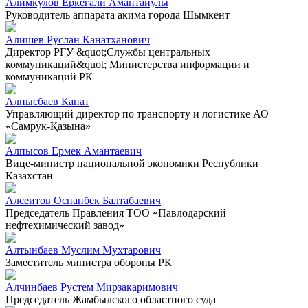
Алимкулов Еркегали Амантайулы
Руководитель аппарата акима города Шымкент
Алишев Руслан Канатханович
Директор РГУ &quot;Службы центральных
коммуникаций&quot; Министерства информации и
коммуникаций РК
Алпысбаев Канат
Управляющий директор по транспорту и логистике АО
«Самрук-Қазына»
Алпысов Ермек Амантаевич
Вице-министр национальной экономики Республики
Казахстан
Алсеитов Оспанбек Балтабаевич
Председатель Правления ТОО «Павлодарский
нефтехимический завод»
Алтынбаев Муслим Мухтарович
Заместитель министра обороны РК
Алчинбаев Рустем Мирзакаримович
Председатель Жамбылского областного суда