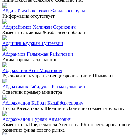
Абдирайым Бакытжан Жарылкасынулы
Информация отсутствует
Абдирайымов Халижан Серикович
Заместитель акима Жамбылской области
Абдишев Бауржан Туйтеевич
Абдраимов Галымжан Райылович
Аким города Талдыкорган
Абдраханов Асет Маратович
Руководитель управления цифровизации г. Шымкент
Абдрахимов Габидулла Рахматуллаевич
Советник премьер-министра
Абдрахманов Кайрат Кудайбергенович
Посол Казахстана в Швеции и Дании по совместительству
Абдрахманов Нурлан Алмасович
Заместитель Председателя Агентства РК по регулированию и
развитию финансового рынка