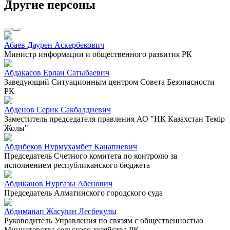
Другие персоны
Абаев Даурен Аскербекович
Министр информации и общественного развития РК
Абдакасов Ерлан Сатыбаевич
Заведующий Ситуационным центром Совета Безопасности
РК
Абденов Серик Сакбалдиевич
Заместитель председателя правления АО "НК Казахстан Темiр
Жолы"
Абдибеков Нурмухамбет Канапиевич
Председатель Счетного комитета по контролю за
исполнением республиканского бюджета
Абдиканов Нургазы Абенович
Председатель Алматинского городского суда
Абдиманап Жасулан Лесбекулы
Руководитель Управления по связям с общественностью
Министерства сельского хозяйства РК.