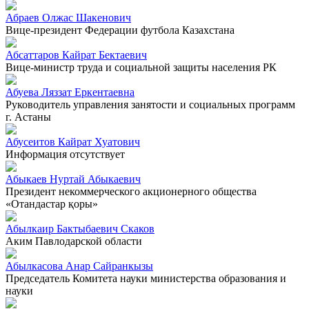
Абраев Олжас Шакенович
Вице-президент Федерации футбола Казахстана
Абсаттаров Кайрат Бектаевич
Вице-министр труда и социальной защиты населения РК
Абуева Ляззат Еркентаевна
Руководитель управления занятости и социальных программ
г. Астаны
Абусеитов Кайрат Хуатович
Информация отсутствует
Абыкаев Нуртай Абыкаевич
Президент некоммерческого акционерного общества
«Отандастар қоры»
Абылкаир Бактыбаевич Скаков
Аким Павлодарской области
Абылкасова Анар Сайранкызы
Председатель Комитета науки министерства образования и
науки