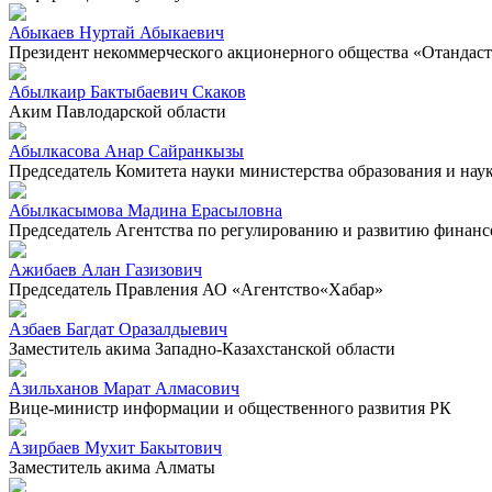
Абыкаев Нуртай Абыкаевич
Президент некоммерческого акционерного общества «Отандас
Абылкаир Бактыбаевич Скаков
Аким Павлодарской области
Абылкасова Анар Сайранкызы
Председатель Комитета науки министерства образования и нау
Абылкасымова Мадина Ерасыловна
Председатель Агентства по регулированию и развитию финанс
Ажибаев Алан Газизович
Председатель Правления АО «Агентство«Хабар»
Азбаев Багдат Оразалдыевич
Заместитель акима Западно-Казахстанской области
Азильханов Марат Алмасович
Вице-министр информации и общественного развития РК
Азирбаев Мухит Бакытович
Заместитель акима Алматы