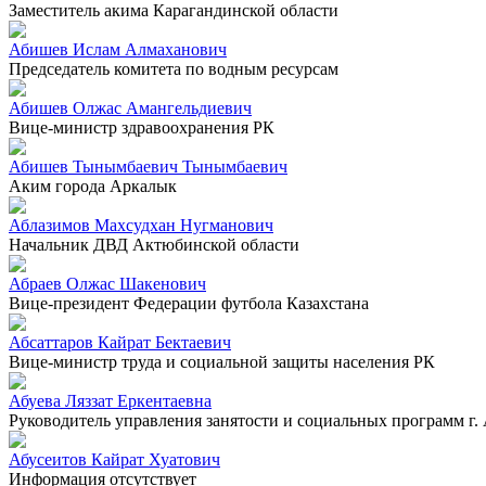
Заместитель акима Карагандинской области
Абишев Ислам Алмаханович
Председатель комитета по водным ресурсам
Абишев Олжас Амангельдиевич
Вице-министр здравоохранения РК
Абишев Тынымбаевич Тынымбаевич
Аким города Аркалык
Аблазимов Махсудхан Нугманович
Начальник ДВД Актюбинской области
Абраев Олжас Шакенович
Вице-президент Федерации футбола Казахстана
Абсаттаров Кайрат Бектаевич
Вице-министр труда и социальной защиты населения РК
Абуева Ляззат Еркентаевна
Руководитель управления занятости и социальных программ г.
Абусеитов Кайрат Хуатович
Информация отсутствует