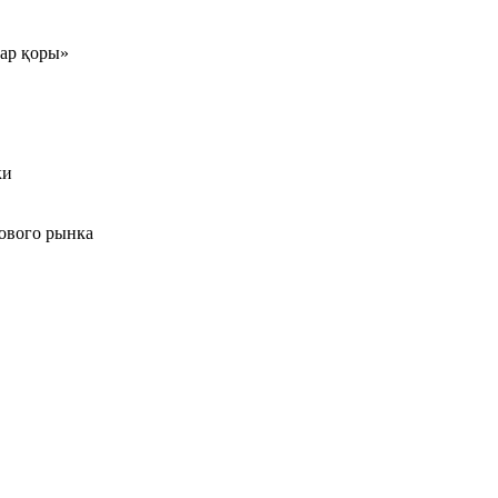
тар қоры»
ки
ового рынка