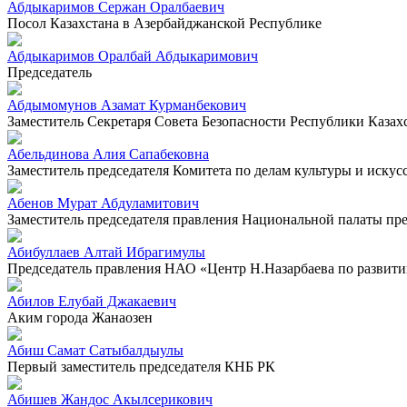
Абдыкаримов Сержан Оралбаевич
Посол Казахстана в Азербайджанской Республике
Абдыкаримов Оралбай Абдыкаримович
Председатель
Абдымомунов Азамат Курманбекович
Заместитель Секретаря Совета Безопасности Республики Казах
Абельдинова Алия Сапабековна
Заместитель председателя Комитета по делам культуры и искус
Абенов Мурат Абдуламитович
Заместитель председателя правления Национальной палаты п
Абибуллаев Алтай Ибрагимулы
Председатель правления НАО «Центр Н.Назарбаева по развит
Абилов Елубай Джакаевич
Аким города Жанаозен
Абиш Самат Сатыбалдыулы
Первый заместитель председателя КНБ РК
Абишев Жандос Акылсерикович