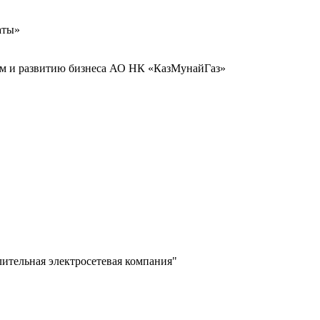
аты»
иям и развитию бизнеса АО НК «КазМунайГаз»
лительная электросетевая компания"