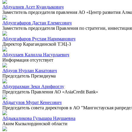
Абдуалиев Асет Куандыкович
Заместитель председателя правления АО «Центр развития Алм
Абдулгафаров Дастан Елемесович
Заместитель председателя Правления по стратегии, инвестиц
Абдулгафаров Рустам Нариманович
Директор Карагандинской ТЭЦ-3
Абдуллаев Калилла Насурлаевич
Информация отсутствует
Абдуов Нурлан Канатович
Председатель Президиума
Абдуррахман Зеки Арифиоглу
Председатель Правления АО «AsiaCredit Bank»
Абдыгулов Мурат Кенесович
Председатель совета директоров в АО "Мангистауская рапреде
Абдыкаликова Гульшара Наушаевна
Аким Кызылординской области