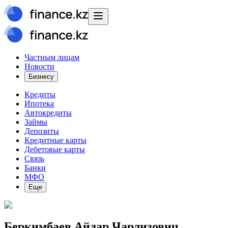
Частным лицам
Новости
Бизнесу
Кредиты
Ипотека
Автокредиты
Займы
Депозиты
Кредитные карты
Дебетовые карты
Связь
Банки
МФО
Еще
Беркимбаев Айдар Чарлизович