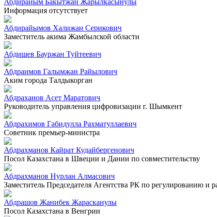
Абдирайым Бакытжан Жарылкасынулы
Информация отсутствует
Абдирайымов Халижан Серикович
Заместитель акима Жамбылской области
Абдишев Бауржан Туйтеевич
Абдраимов Галымжан Райылович
Аким города Талдыкорган
Абдраханов Асет Маратович
Руководитель управления цифровизации г. Шымкент
Абдрахимов Габидулла Рахматуллаевич
Советник премьер-министра
Абдрахманов Кайрат Кудайбергенович
Посол Казахстана в Швеции и Дании по совместительству
Абдрахманов Нурлан Алмасович
Заместитель Председателя Агентства РК по регулированию и 
Абдрашов Жанибек Жарасканулы
Посол Казахстана в Венгрии