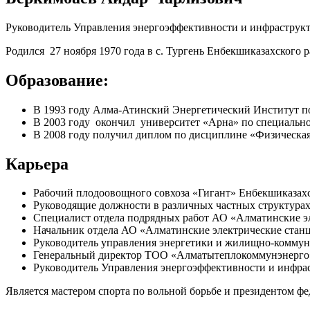
Руководитель Управления энергоэффективности и инфраструкт
Родился 27 ноября 1970 года в с. Тургень Енбекшиказахского
Образование:
В 1993 году Алма-Атинский Энергетический Институт п
В 2003 году окончил университет «Арна» по специально
В 2008 году получил диплом по дисциплине «Физическая 
Карьера
Рабочий плодоовощного совхоза «Гигант» Енбекшиказахс
Руководящие должности в различных частных структурах
Специалист отдела подрядных работ АО «Алматинские э
Начальник отдела АО «Алматинские электрические станци
Руководитель управления энергетики и жилищно-коммунал
Генеральный директор ТОО «Алматытеплокоммунэнерго» 
Руководитель Управления энергоэффективности и инфрас
Является мастером спорта по вольной борьбе и президентом ф