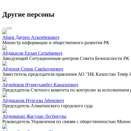
Другие персоны
Абаев Даурен Аскербекович
Министр информации и общественного развития РК
Абдакасов Ерлан Сатыбаевич
Заведующий Ситуационным центром Совета Безопасности РК
Абденов Серик Сакбалдиевич
Заместитель председателя правления АО "НК Казахстан Темiр
Абдибеков Нурмухамбет Канапиевич
Председатель Счетного комитета по контролю за исполнением
Абдиканов Нургазы Абенович
Председатель Алматинского городского суда
Абдиманап Жасулан Лесбекулы
Руководитель Управления по связям с общественностью Минист