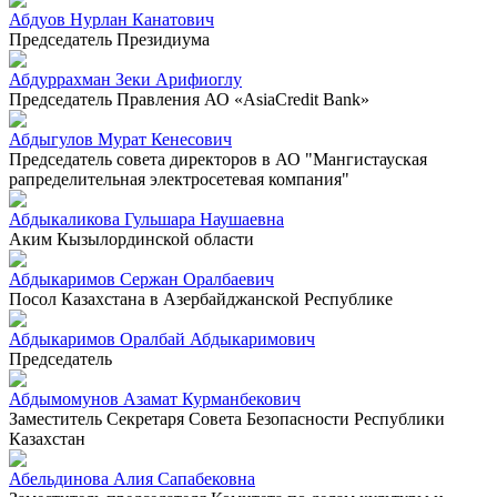
Абдуов Нурлан Канатович
Председатель Президиума
Абдуррахман Зеки Арифиоглу
Председатель Правления АО «AsiaCredit Bank»
Абдыгулов Мурат Кенесович
Председатель совета директоров в АО "Мангистауская
рапределительная электросетевая компания"
Абдыкаликова Гульшара Наушаевна
Аким Кызылординской области
Абдыкаримов Сержан Оралбаевич
Посол Казахстана в Азербайджанской Республике
Абдыкаримов Оралбай Абдыкаримович
Председатель
Абдымомунов Азамат Курманбекович
Заместитель Секретаря Совета Безопасности Республики
Казахстан
Абельдинова Алия Сапабековна