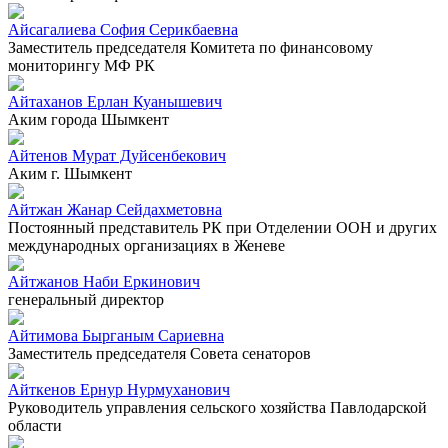
Айсагалиева София Серикбаевна
Заместитель председателя Комитета по финансовому
мониторингу МФ РК
Айтаханов Ерлан Куанышевич
Аким города Шымкент
Айтенов Мурат Дуйсенбекович
Аким г. Шымкент
Айтжан Жанар Сейдахметовна
Постоянный представитель РК при Отделении ООН и других
международных организациях в Женеве
Айтжанов Наби Еркинович
генеральный директор
Айтимова Бырганым Сариевна
Заместитель председателя Совета сенаторов
Айткенов Ернур Нурмуханович
Руководитель управления сельского хозяйства Павлодарской
области