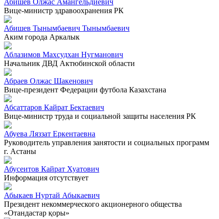
Абишев Олжас Амангельдиевич
Вице-министр здравоохранения РК
Абишев Тынымбаевич Тынымбаевич
Аким города Аркалык
Аблазимов Махсудхан Нугманович
Начальник ДВД Актюбинской области
Абраев Олжас Шакенович
Вице-президент Федерации футбола Казахстана
Абсаттаров Кайрат Бектаевич
Вице-министр труда и социальной защиты населения РК
Абуева Ляззат Еркентаевна
Руководитель управления занятости и социальных программ
г. Астаны
Абусеитов Кайрат Хуатович
Информация отсутствует
Абыкаев Нуртай Абыкаевич
Президент некоммерческого акционерного общества
«Отандастар қоры»