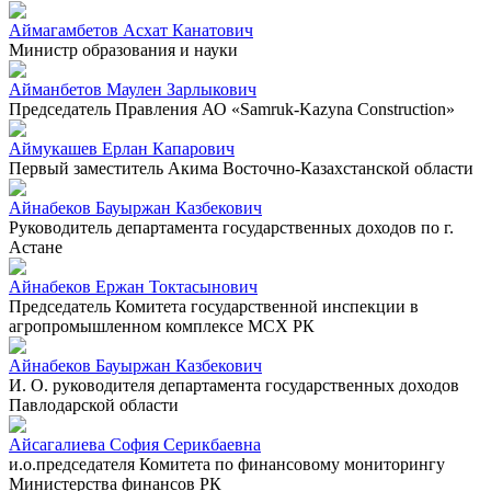
Аймагамбетов Асхат Канатович
Министр образования и науки
Айманбетов Маулен Зарлыкович
Председатель Правления АО «Samruk-Kazyna Construction»
Аймукашев Ерлан Капарович
Первый заместитель Акима Восточно-Казахстанской области
Айнабеков Бауыржан Казбекович
Руководитель департамента государственных доходов по г.
Астане
Айнабеков Ержан Токтасынович
Председатель Комитета государственной инспекции в
агропромышленном комплексе МСХ РК
Айнабеков Бауыржан Казбекович
И. О. руководителя департамента государственных доходов
Павлодарской области
Айсагалиева София Серикбаевна
и.о.председателя Комитета по финансовому мониторингу
Министерства финансов РК