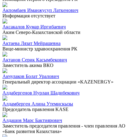
Акпомбаев Иманжусуп Латкенович
Информация отсутствует
Аксакалов Кумар Иргибаевич
Аким Северо-Казахстанской области
Актаева Лязат Мейрашевна
Вице-министр здравоохранения РК
Актанов Серик Касымбекович
Заместитель акима ВКО
Акчулаков Болат Уралович
Генеральный директор ассоциации «KAZENERGY»
Алдабергенов Нурлан Шадибекович
Алдамберген Алина Утемискызы
Председатель правления KASE
Алдашов Марс Бактиярович
Заместитель председателя правления - член правления АО
«Банк развития Казахстана»