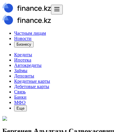
Частным лицам
Новости
Бизнесу
Кредиты
Ипотека
Автокредиты
Займы
Депозиты
Кредитные карты
Дебетовые карты
Связь
Банки
МФО
Еще
Бергенев Адылгазы Садвокасович