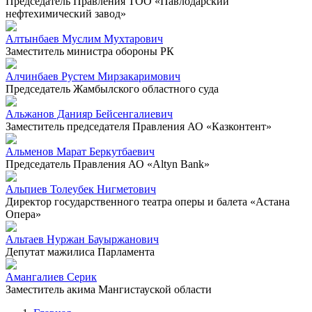
Председатель Правления ТОО «Павлодарский
нефтехимический завод»
Алтынбаев Муслим Мухтарович
Заместитель министра обороны РК
Алчинбаев Рустем Мирзакаримович
Председатель Жамбылского областного суда
Альжанов Данияр Бейсенгалиевич
Заместитель председателя Правления АО «Казконтент»
Альменов Марат Беркутбаевич
Председатель Правления АО «Altyn Bank»
Альпиев Толеубек Нигметович
Директор государственного театра оперы и балета «Астана
Опера»
Альтаев Нуржан Бауыржанович
Депутат мажилиса Парламента
Амангалиев Серик
Заместитель акима Мангистауской области