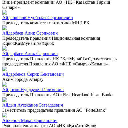
Вице-президент компании АО «НК «Қазақстан Ғарыш
Сапары»
Айдапкелов Нурболат Сергалиевич
Председатель комитета статистики МНЭ РК
Айдарбаев Алик Серикович
Председатель правления Национальная компания
&quot;КазМунайГаз&quot;
Айдарбаев Алик Серикович
Председатель Правления НК "КазМунайГаз", заместитель
председателя Правления АО «ФНБ «Самрук-Қазына»
Айдарбеков Серик Кенганович
Аким города Атырау
Айдосов Нурдаулет Галимович
Председатель Правления АО «First Heartland Jusan Bank»
Айдын Ауезканов Бегзадаевич
Заместитель председателя правления АО "ForteBank"
Айкенов Марат Оршанович
Руководитель аппарата АО «НК «ҚазАвтоЖол»