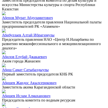
Заместитель председателя Комитета по делам культуры и
искусства Министерства культуры и спорта Республики
Казахстан
Абенов Мурат Абдуламитович
Заместитель председателя правления Национальной палаты
предпринимателей РК «Атамекен»
Абибуллаев Алтай Ибрагимулы
Председатель правления НАО «Центр Н.Назарбаева по
развитию межконфессионального и межцивилизационного
диалога»
Абилов Елубай Джакаевич
Аким города Жанаозен
Абиш Самат Сатыбалдыулы
Первый заместитель председателя КНБ РК
Абишев Жандос Акылсерикович
Заместитель акима Карагандинской области
Абишев Ислам Алмаханович
Председатель комитета по водным ресурсам