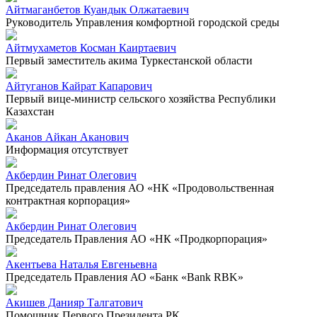
Айтмаганбетов Куандык Олжатаевич
Руководитель Управления комфортной городской среды
Айтмухаметов Косман Каиртаевич
Первый заместитель акима Туркестанской области
Айтуганов Кайрат Капарович
Первый вице-министр сельского хозяйства Республики
Казахстан
Аканов Айкан Аканович
Информация отсутствует
Акбердин Ринат Олегович
Председатель правления АО «НК «Продовольственная
контрактная корпорация»
Акбердин Ринат Олегович
Председатель Правления АО «НК «Продкорпорация»
Акентьева Наталья Евгеньевна
Председатель Правления АО «Банк «Bank RBK»
Акишев Данияр Талгатович
Помощник Первого Президента РК