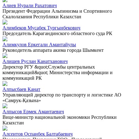
Алиев Нурали Рахатович
Президент Федерации Альпинизма и Спортивного
Скалолазания Республики Казахстан
Алимбеков Мусабек Тургынбекович
Председатель Карагандинского областного суда РК
Алимкулов Еркегали Амантайулы
Руководитель аппарата акима города Шымкент
Алишев Руслан Канатханович
Директор РГУ &quot;Службы центральных
коммуникаций&quot; Министерства информации и
коммуникаций РК
Алпысбаев Канат
Управляющий директор по транспорту и логистике АО
«Самрук-Қазына»
Алпысов Ермек Амантаевич
Вице-министр национальной экономики Республики
Казахстан
Алсеитов Оспанбек Балтабаевич