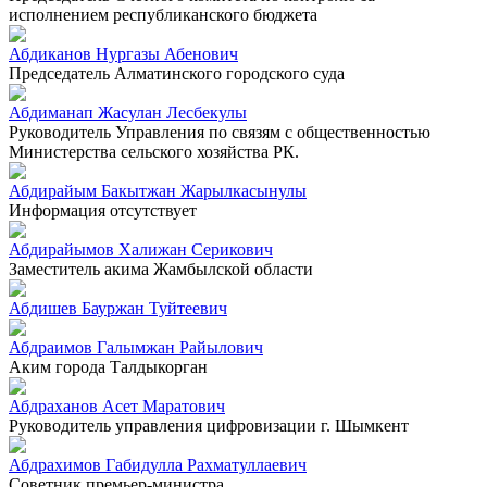
исполнением республиканского бюджета
Абдиканов Нургазы Абенович
Председатель Алматинского городского суда
Абдиманап Жасулан Лесбекулы
Руководитель Управления по связям с общественностью
Министерства сельского хозяйства РК.
Абдирайым Бакытжан Жарылкасынулы
Информация отсутствует
Абдирайымов Халижан Серикович
Заместитель акима Жамбылской области
Абдишев Бауржан Туйтеевич
Абдраимов Галымжан Райылович
Аким города Талдыкорган
Абдраханов Асет Маратович
Руководитель управления цифровизации г. Шымкент
Абдрахимов Габидулла Рахматуллаевич
Советник премьер-министра