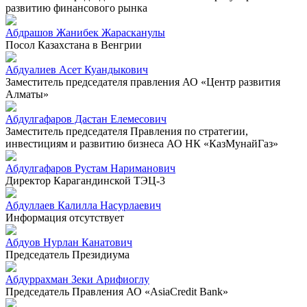
развитию финансового рынка
Абдрашов Жанибек Жарасканулы
Посол Казахстана в Венгрии
Абдуалиев Асет Куандыкович
Заместитель председателя правления АО «Центр развития
Алматы»
Абдулгафаров Дастан Елемесович
Заместитель председателя Правления по стратегии,
инвестициям и развитию бизнеса АО НК «КазМунайГаз»
Абдулгафаров Рустам Нариманович
Директор Карагандинской ТЭЦ-3
Абдуллаев Калилла Насурлаевич
Информация отсутствует
Абдуов Нурлан Канатович
Председатель Президиума
Абдуррахман Зеки Арифиоглу
Председатель Правления АО «AsiaCredit Bank»