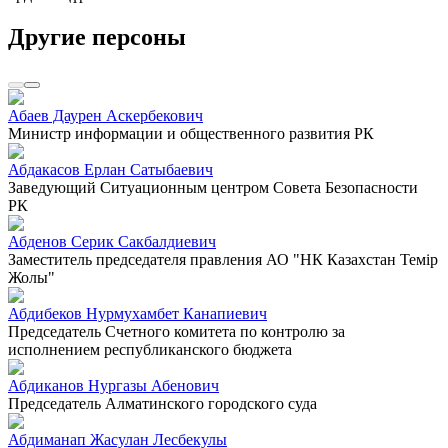
Другие персоны
Абаев Даурен Аскербекович
Министр информации и общественного развития РК
Абдакасов Ерлан Сатыбаевич
Заведующий Ситуационным центром Совета Безопасности
РК
Абденов Серик Сакбалдиевич
Заместитель председателя правления АО "НК Казахстан Темiр
Жолы"
Абдибеков Нурмухамбет Канапиевич
Председатель Счетного комитета по контролю за
исполнением республиканского бюджета
Абдиканов Нургазы Абенович
Председатель Алматинского городского суда
Абдиманап Жасулан Лесбекулы