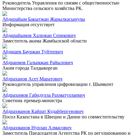
Руководитель Управления по связям с общественностью
Министерства сельского хозяйства РК.
Абдирайым Бакытжан Жарылкасынулы
Информация отсутствует
Абдирайымов Халижан Серикович
Заместитель акима Жамбылской области
Абдишев Бауржан Туйтеевич
Абдраимов Галымжан Райылович
Аким города Талдыкорган
Абдраханов Асет Маратович
Руководитель управления цифровизации г. Шымкент
Абдрахимов Габидулла Рахматуллаевич
Советник премьер-министра
Абдрахманов Кайрат Кудайбергенович
Посол Казахстана в Швеции и Дании по совместительству
Абдрахманов Нурлан Алмасович
Заместитель Председателя Агентства РК по регулированию и