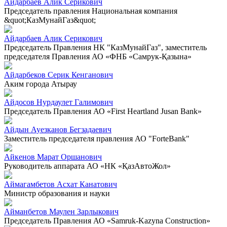
Айдарбаев Алик Серикович
Председатель правления Национальная компания
&quot;КазМунайГаз&quot;
Айдарбаев Алик Серикович
Председатель Правления НК "КазМунайГаз", заместитель
председателя Правления АО «ФНБ «Самрук-Қазына»
Айдарбеков Серик Кенганович
Аким города Атырау
Айдосов Нурдаулет Галимович
Председатель Правления АО «First Heartland Jusan Bank»
Айдын Ауезканов Бегзадаевич
Заместитель председателя правления АО "ForteBank"
Айкенов Марат Оршанович
Руководитель аппарата АО «НК «ҚазАвтоЖол»
Аймагамбетов Асхат Канатович
Министр образования и науки
Айманбетов Маулен Зарлыкович
Председатель Правления АО «Samruk-Kazyna Construction»