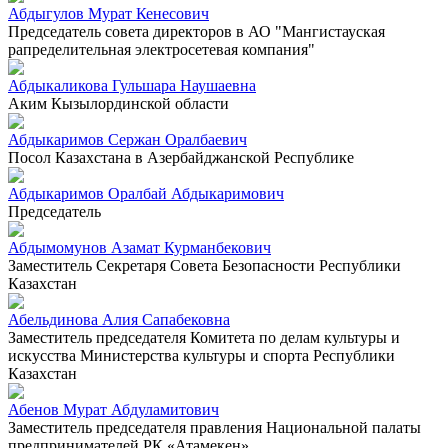
Абдыгулов Мурат Кенесович
Председатель совета директоров в АО "Мангистауская
рапределительная электросетевая компания"
Абдыкаликова Гульшара Наушаевна
Аким Кызылординской области
Абдыкаримов Сержан Оралбаевич
Посол Казахстана в Азербайджанской Республике
Абдыкаримов Оралбай Абдыкаримович
Председатель
Абдымомунов Азамат Курманбекович
Заместитель Секретаря Совета Безопасности Республики
Казахстан
Абельдинова Алия Сапабековна
Заместитель председателя Комитета по делам культуры и
искусства Министерства культуры и спорта Республики
Казахстан
Абенов Мурат Абдуламитович
Заместитель председателя правления Национальной палаты
предпринимателей РК «Атамекен»