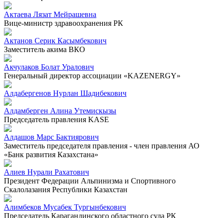
Актаева Лязат Мейрашевна
Вице-министр здравоохранения РК
Актанов Серик Касымбекович
Заместитель акима ВКО
Акчулаков Болат Уралович
Генеральный директор ассоциации «KAZENERGY»
Алдабергенов Нурлан Шадибекович
Алдамберген Алина Утемискызы
Председатель правления KASE
Алдашов Марс Бактиярович
Заместитель председателя правления - член правления АО
«Банк развития Казахстана»
Алиев Нурали Рахатович
Президент Федерации Альпинизма и Спортивного
Скалолазания Республики Казахстан
Алимбеков Мусабек Тургынбекович
Председатель Карагандинского областного суда РК