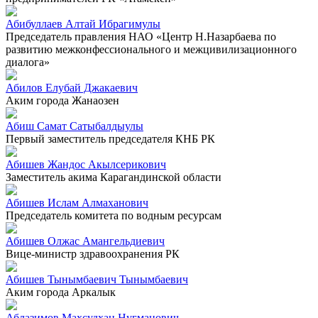
Абибуллаев Алтай Ибрагимулы
Председатель правления НАО «Центр Н.Назарбаева по
развитию межконфессионального и межцивилизационного
диалога»
Абилов Елубай Джакаевич
Аким города Жанаозен
Абиш Самат Сатыбалдыулы
Первый заместитель председателя КНБ РК
Абишев Жандос Акылсерикович
Заместитель акима Карагандинской области
Абишев Ислам Алмаханович
Председатель комитета по водным ресурсам
Абишев Олжас Амангельдиевич
Вице-министр здравоохранения РК
Абишев Тынымбаевич Тынымбаевич
Аким города Аркалык
Аблазимов Махсудхан Нугманович