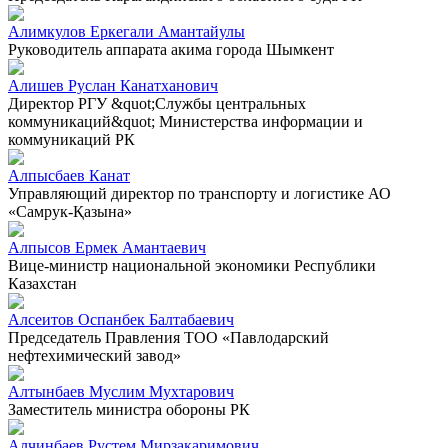
Алимкулов Еркегали Амантайулы
Руководитель аппарата акима города Шымкент
Алишев Руслан Канатханович
Директор РГУ &quot;Службы центральных
коммуникаций&quot; Министерства информации и
коммуникаций РК
Алпысбаев Канат
Управляющий директор по транспорту и логистике АО
«Самрук-Қазына»
Алпысов Ермек Амантаевич
Вице-министр национальной экономики Республики
Казахстан
Алсеитов Оспанбек Балтабаевич
Председатель Правления ТОО «Павлодарский
нефтехимический завод»
Алтынбаев Муслим Мухтарович
Заместитель министра обороны РК
Алчинбаев Рустем Мирзакаримович