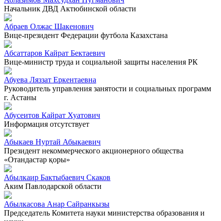
Начальник ДВД Актюбинской области
Абраев Олжас Шакенович
Вице-президент Федерации футбола Казахстана
Абсаттаров Кайрат Бектаевич
Вице-министр труда и социальной защиты населения РК
Абуева Ляззат Еркентаевна
Руководитель управления занятости и социальных программ
г. Астаны
Абусеитов Кайрат Хуатович
Информация отсутствует
Абыкаев Нуртай Абыкаевич
Президент некоммерческого акционерного общества
«Отандастар қоры»
Абылкаир Бактыбаевич Скаков
Аким Павлодарской области
Абылкасова Анар Сайранкызы
Председатель Комитета науки министерства образования и