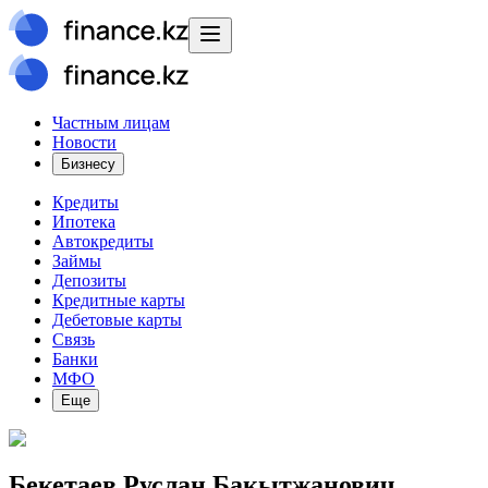
Частным лицам
Новости
Бизнесу
Кредиты
Ипотека
Автокредиты
Займы
Депозиты
Кредитные карты
Дебетовые карты
Связь
Банки
МФО
Еще
Бекетаев Руслан Бакытжанович