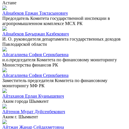
Астане
Айнабеков Ержан Токтасынович
Председатель Комитета государственной инспекции в
агропромышленном комплексе МСХ РК
Айнабеков Бауыржан Казбекович
И. О. руководителя департамента государственных доходов
Павлодарской области
Айсагалиева София Серикбаевна
и.о.председателя Комитета по финансовому мониторингу
Министерства финансов РК
Айсагалиева София Серикбаевна
Заместитель председателя Комитета по финансовому
мониторингу МФ РК
Айтаханов Ерлан Куанышевич
Аким города Шымкент
Айтенов Мурат Дуйсенбекович
Аким г. Шымкент
Айтжан Жанар Сейдахметовна