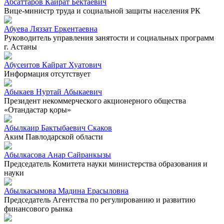
Абсаттаров Кайрат Бектаевич
Вице-министр труда и социальной защиты населения РК
Абуева Ляззат Еркентаевна
Руководитель управления занятости и социальных программ
г. Астаны
Абусеитов Кайрат Хуатович
Информация отсутствует
Абыкаев Нуртай Абыкаевич
Президент некоммерческого акционерного общества
«Отандастар қоры»
Абылкаир Бактыбаевич Скаков
Аким Павлодарской области
Абылкасова Анар Сайранкызы
Председатель Комитета науки министерства образования и
науки
Абылкасымова Мадина Ерасыловна
Председатель Агентства по регулированию и развитию
финансового рынка