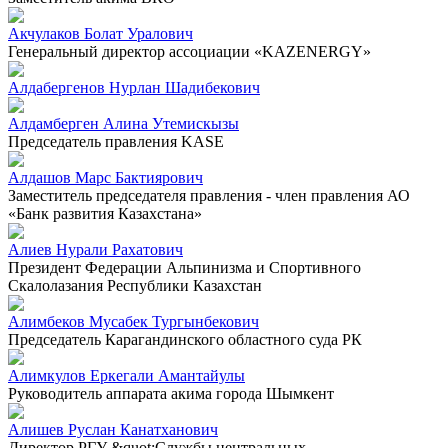
Акчулаков Болат Уралович
Генеральный директор ассоциации «KAZENERGY»
Алдабергенов Нурлан Шадибекович
Алдамберген Алина Утемискызы
Председатель правления KASE
Алдашов Марс Бактиярович
Заместитель председателя правления - член правления АО
«Банк развития Казахстана»
Алиев Нурали Рахатович
Президент Федерации Альпинизма и Спортивного
Скалолазания Республики Казахстан
Алимбеков Мусабек Тургынбекович
Председатель Карагандинского областного суда РК
Алимкулов Еркегали Амантайулы
Руководитель аппарата акима города Шымкент
Алишев Руслан Канатханович
Директор РГУ &quot;Службы центральных