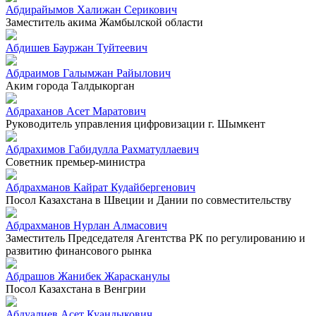
Абдирайымов Халижан Серикович
Заместитель акима Жамбылской области
Абдишев Бауржан Туйтеевич
Абдраимов Галымжан Райылович
Аким города Талдыкорган
Абдраханов Асет Маратович
Руководитель управления цифровизации г. Шымкент
Абдрахимов Габидулла Рахматуллаевич
Советник премьер-министра
Абдрахманов Кайрат Кудайбергенович
Посол Казахстана в Швеции и Дании по совместительству
Абдрахманов Нурлан Алмасович
Заместитель Председателя Агентства РК по регулированию и
развитию финансового рынка
Абдрашов Жанибек Жарасканулы
Посол Казахстана в Венгрии
Абдуалиев Асет Куандыкович