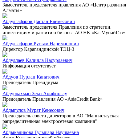
Заместитель председателя правления АО «Центр развития
Алматы»
Абдулгафаров Дастан Елемесович
Заместитель председателя Правления по стратегии,
инвестициям и развитию бизнеса АО НК «КазМунайГаз»
Абдулгафаров Рустам Нариманович
Директор Карагандинской ТЭЦ-3
Абдуллаев Калилла Насурлаевич
Информация отсутствует
Абдуов Нурлан Канатович
Председатель Президиума
Абдуррахман Зеки Арифиоглу
Председатель Правления АО «AsiaCredit Bank»
Абдыгулов Мурат Кенесович
Председатель совета директоров в АО "Мангистауская
рапределительная электросетевая компания"
Абдыкаликова Гульшара Наушаевна
Аким Кызылординской области