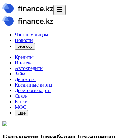
Частным лицам
Новости
Бизнесу
Кредиты
Ипотека
Автокредиты
Займы
Депозиты
Кредитные карты
Дебетовые карты
Связь
Банки
МФО
Еще
Баяхметов Еркебулан Еркешевич