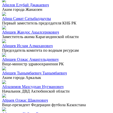
Абилов Елубай Джакаевич
Аким города Жанаозен
Абиш Самат Сатыбалдыулы
Первый заместитель председателя КНБ РК
Абишев Жандос Акылсерикович
Заместитель акима Карагандинской области
Абишев Ислам Алмаханович
Председатель комитета по водным ресурсам
Абишев Олжас Амангельдиевич
Вице-министр здравоохранения РК
Абишев Тынымбаевич Тынымбаевич
Аким города Аркалык
Аблазимов Махсудхан Нугманович
Начальник ДВД Актюбинской области
Абраев Олжас Шакенович
Вице-президент Федерации футбола Казахстана