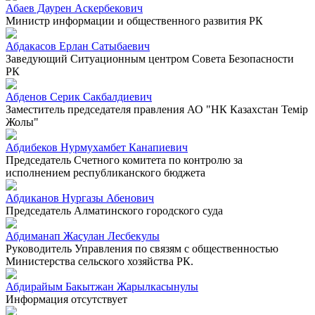
Абаев Даурен Аскербекович
Министр информации и общественного развития РК
Абдакасов Ерлан Сатыбаевич
Заведующий Ситуационным центром Совета Безопасности
РК
Абденов Серик Сакбалдиевич
Заместитель председателя правления АО "НК Казахстан Темiр
Жолы"
Абдибеков Нурмухамбет Канапиевич
Председатель Счетного комитета по контролю за
исполнением республиканского бюджета
Абдиканов Нургазы Абенович
Председатель Алматинского городского суда
Абдиманап Жасулан Лесбекулы
Руководитель Управления по связям с общественностью
Министерства сельского хозяйства РК.
Абдирайым Бакытжан Жарылкасынулы
Информация отсутствует