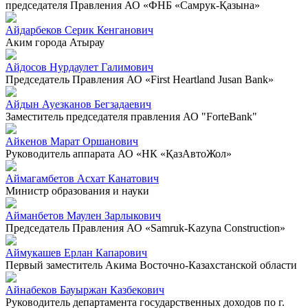
председателя Правления АО «ФНБ «Самрук-Қазына»
Айдарбеков Серик Кенганович
Аким города Атырау
Айдосов Нурдаулет Галимович
Председатель Правления АО «First Heartland Jusan Bank»
Айдын Ауезканов Бегзадаевич
Заместитель председателя правления АО "ForteBank"
Айкенов Марат Оршанович
Руководитель аппарата АО «НК «ҚазАвтоЖол»
Аймагамбетов Асхат Канатович
Министр образования и науки
Айманбетов Маулен Зарлыкович
Председатель Правления АО «Samruk-Kazyna Construction»
Аймукашев Ерлан Капарович
Первый заместитель Акима Восточно-Казахстанской области
Айнабеков Бауыржан Казбекович
Руководитель департамента государственных доходов по г.