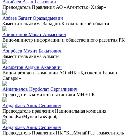
Ажибаев Алан Газизович
Председатель Правления АО «Агентство«Хабар»
Азбаев Багдат Оразалдыевич
Заместитель акима Западно-Казахстанской области
Азильханов Марат Алмасович
Вице-министр информации и общественного развития РК
Азирбаев Мухит Бакытович
Заместитель акима Алматы
Аимбетов Айдын Аканович
Вице-президент компании АО «НК «Қазақстан Ғарыш
Сапары»
Айдапкелов Нурболат Сергалиевич
Председатель комитета статистики МНЭ РК
Айдарбаев Алик Серикович
Председатель правления Национальная компания
&quot;КазМунайГаз&quot;
Айдарбаев Алик Серикович
Председатель Правления НК "КазМунайГаз", заместитель