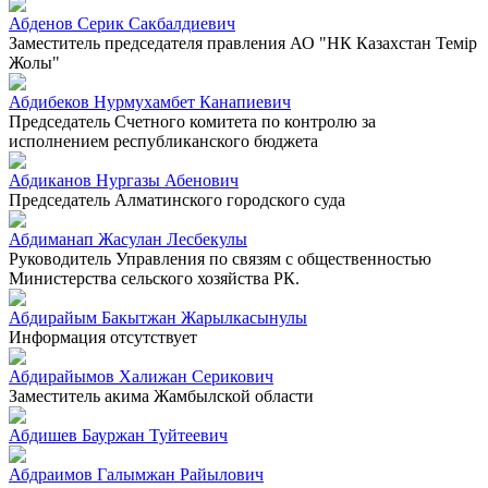
Абденов Серик Сакбалдиевич
Заместитель председателя правления АО "НК Казахстан Темiр
Жолы"
Абдибеков Нурмухамбет Канапиевич
Председатель Счетного комитета по контролю за
исполнением республиканского бюджета
Абдиканов Нургазы Абенович
Председатель Алматинского городского суда
Абдиманап Жасулан Лесбекулы
Руководитель Управления по связям с общественностью
Министерства сельского хозяйства РК.
Абдирайым Бакытжан Жарылкасынулы
Информация отсутствует
Абдирайымов Халижан Серикович
Заместитель акима Жамбылской области
Абдишев Бауржан Туйтеевич
Абдраимов Галымжан Райылович