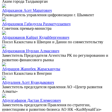
Аким города Талдыкорган
Абдраханов Асет Маратович
Руководитель управления цифровизации г. Шымкент
Абдрахимов Габидулла Рахматуллаевич
Советник премьер-министра
Абдрахманов Кайрат Кудайбергенович
Посол Казахстана в Швеции и Дании по совместительству
Абдрахманов Нурлан Алмасович
Заместитель Председателя Агентства РК по регулированию и
развитию финансового рынка
Абдрашов Жанибек Жарасканулы
Посол Казахстана в Венгрии
Абдуалиев Асет Куандыкович
Заместитель председателя правления АО «Центр развития
Алматы»
Абдулгафаров Дастан Елемесович
Заместитель председателя Правления по стратегии,
инвестициям и развитию бизнеса АО НК «КазМунайГаз»