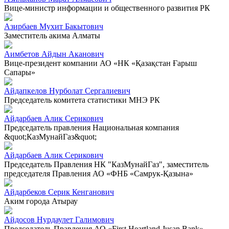
Вице-министр информации и общественного развития РК
Азирбаев Мухит Бакытович
Заместитель акима Алматы
Аимбетов Айдын Аканович
Вице-президент компании АО «НК «Қазақстан Ғарыш
Сапары»
Айдапкелов Нурболат Сергалиевич
Председатель комитета статистики МНЭ РК
Айдарбаев Алик Серикович
Председатель правления Национальная компания
&quot;КазМунайГаз&quot;
Айдарбаев Алик Серикович
Председатель Правления НК "КазМунайГаз", заместитель
председателя Правления АО «ФНБ «Самрук-Қазына»
Айдарбеков Серик Кенганович
Аким города Атырау
Айдосов Нурдаулет Галимович
Председатель Правления АО «First Heartland Jusan Bank»