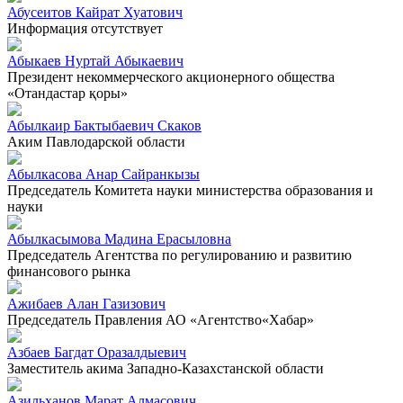
Абусеитов Кайрат Хуатович
Информация отсутствует
Абыкаев Нуртай Абыкаевич
Президент некоммерческого акционерного общества
«Отандастар қоры»
Абылкаир Бактыбаевич Скаков
Аким Павлодарской области
Абылкасова Анар Сайранкызы
Председатель Комитета науки министерства образования и
науки
Абылкасымова Мадина Ерасыловна
Председатель Агентства по регулированию и развитию
финансового рынка
Ажибаев Алан Газизович
Председатель Правления АО «Агентство«Хабар»
Азбаев Багдат Оразалдыевич
Заместитель акима Западно-Казахстанской области
Азильханов Марат Алмасович