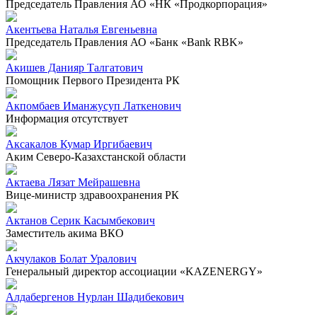
Председатель Правления АО «НК «Продкорпорация»
Акентьева Наталья Евгеньевна
Председатель Правления АО «Банк «Bank RBK»
Акишев Данияр Талгатович
Помощник Первого Президента РК
Акпомбаев Иманжусуп Латкенович
Информация отсутствует
Аксакалов Кумар Иргибаевич
Аким Северо-Казахстанской области
Актаева Лязат Мейрашевна
Вице-министр здравоохранения РК
Актанов Серик Касымбекович
Заместитель акима ВКО
Акчулаков Болат Уралович
Генеральный директор ассоциации «KAZENERGY»
Алдабергенов Нурлан Шадибекович