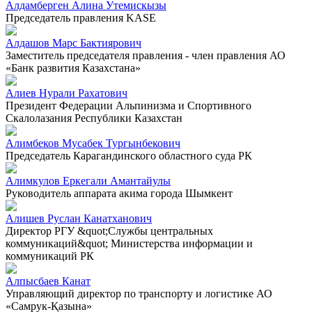
Алдамберген Алина Утемискызы
Председатель правления KASE
Алдашов Марс Бактиярович
Заместитель председателя правления - член правления АО
«Банк развития Казахстана»
Алиев Нурали Рахатович
Президент Федерации Альпинизма и Спортивного
Скалолазания Республики Казахстан
Алимбеков Мусабек Тургынбекович
Председатель Карагандинского областного суда РК
Алимкулов Еркегали Амантайулы
Руководитель аппарата акима города Шымкент
Алишев Руслан Канатханович
Директор РГУ &quot;Службы центральных
коммуникаций&quot; Министерства информации и
коммуникаций РК
Алпысбаев Канат
Управляющий директор по транспорту и логистике АО
«Самрук-Қазына»