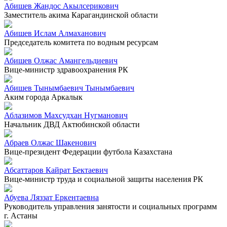
Абишев Жандос Акылсерикович
Заместитель акима Карагандинской области
Абишев Ислам Алмаханович
Председатель комитета по водным ресурсам
Абишев Олжас Амангельдиевич
Вице-министр здравоохранения РК
Абишев Тынымбаевич Тынымбаевич
Аким города Аркалык
Аблазимов Махсудхан Нугманович
Начальник ДВД Актюбинской области
Абраев Олжас Шакенович
Вице-президент Федерации футбола Казахстана
Абсаттаров Кайрат Бектаевич
Вице-министр труда и социальной защиты населения РК
Абуева Ляззат Еркентаевна
Руководитель управления занятости и социальных программ
г. Астаны