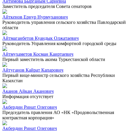
Айтимова Бырганым Сариевна
Заместитель председателя Совета сенаторов
Айткенов Ернур Нурмуханович
Руководитель управления сельского хозяйства Павлодарской
области
Айтмаганбетов Куандык Олжатаевич
Руководитель Управления комфортной городской среды
Айтмухаметов Косман Каиртаевич
Первый заместитель акима Туркестанской области
Айтуганов Кайрат Капарович
Первый вице-министр сельского хозяйства Республики
Казахстан
Аканов Айкан Аканович
Информация отсутствует
Акбердин Ринат Олегович
Председатель правления АО «НК «Продовольственная
контрактная корпорация»
Акбердин Ринат Олегович