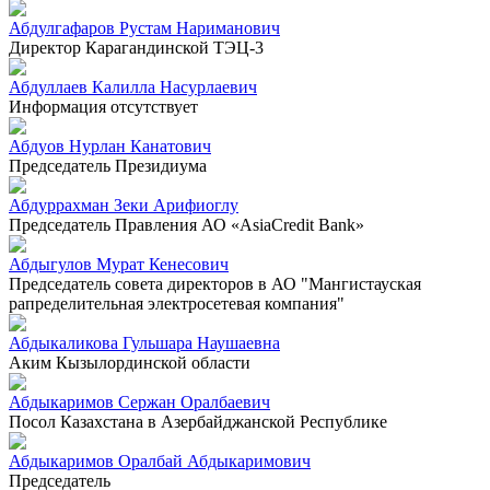
Абдулгафаров Рустам Нариманович
Директор Карагандинской ТЭЦ-3
Абдуллаев Калилла Насурлаевич
Информация отсутствует
Абдуов Нурлан Канатович
Председатель Президиума
Абдуррахман Зеки Арифиоглу
Председатель Правления АО «AsiaCredit Bank»
Абдыгулов Мурат Кенесович
Председатель совета директоров в АО "Мангистауская
рапределительная электросетевая компания"
Абдыкаликова Гульшара Наушаевна
Аким Кызылординской области
Абдыкаримов Сержан Оралбаевич
Посол Казахстана в Азербайджанской Республике
Абдыкаримов Оралбай Абдыкаримович
Председатель