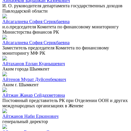
Айнабеков Бауыржан Казбекович
И. О. руководителя департамента государственных доходов
Павлодарской области
Айсагалиева София Серикбаевна
и.о.председателя Комитета по финансовому мониторингу
Министерства финансов РК
Айсагалиева София Серикбаевна
Заместитель председателя Комитета по финансовому
мониторингу МФ РК
Айтаханов Ерлан Куанышевич
Аким города Шымкент
Айтенов Мурат Дуйсенбекович
Аким г. Шымкент
Айтжан Жанар Сейдахметовна
Постоянный представитель РК при Отделении ООН и других
международных организациях в Женеве
Айтжанов Наби Еркинович
генеральный директор