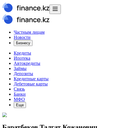
Частным лицам
Новости
Бизнесу
Кредиты
Ипотека
Автокредиты
Займы
Депозиты
Кредитные карты
Дебетовые карты
Связь
Банки
МФО
Еще
Баратбеков Талгат Кожанович