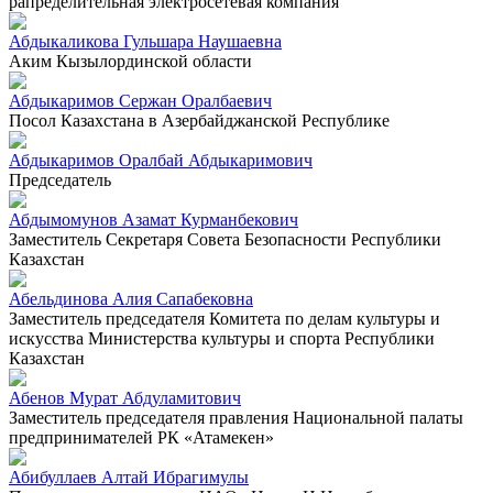
рапределительная электросетевая компания"
Абдыкаликова Гульшара Наушаевна
Аким Кызылординской области
Абдыкаримов Сержан Оралбаевич
Посол Казахстана в Азербайджанской Республике
Абдыкаримов Оралбай Абдыкаримович
Председатель
Абдымомунов Азамат Курманбекович
Заместитель Секретаря Совета Безопасности Республики
Казахстан
Абельдинова Алия Сапабековна
Заместитель председателя Комитета по делам культуры и
искусства Министерства культуры и спорта Республики
Казахстан
Абенов Мурат Абдуламитович
Заместитель председателя правления Национальной палаты
предпринимателей РК «Атамекен»
Абибуллаев Алтай Ибрагимулы