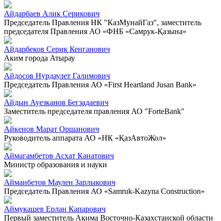
Айдарбаев Алик Серикович
Председатель Правления НК "КазМунайГаз", заместитель
председателя Правления АО «ФНБ «Самрук-Қазына»
Айдарбеков Серик Кенганович
Аким города Атырау
Айдосов Нурдаулет Галимович
Председатель Правления АО «First Heartland Jusan Bank»
Айдын Ауезканов Бегзадаевич
Заместитель председателя правления АО "ForteBank"
Айкенов Марат Оршанович
Руководитель аппарата АО «НК «ҚазАвтоЖол»
Аймагамбетов Асхат Канатович
Министр образования и науки
Айманбетов Маулен Зарлыкович
Председатель Правления АО «Samruk-Kazyna Construction»
Аймукашев Ерлан Капарович
Первый заместитель Акима Восточно-Казахстанской области