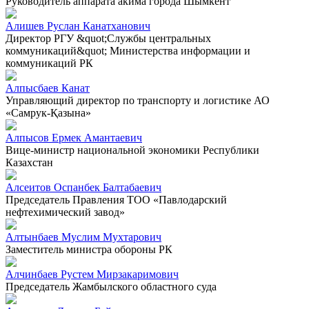
Руководитель аппарата акима города Шымкент
Алишев Руслан Канатханович
Директор РГУ &quot;Службы центральных
коммуникаций&quot; Министерства информации и
коммуникаций РК
Алпысбаев Канат
Управляющий директор по транспорту и логистике АО
«Самрук-Қазына»
Алпысов Ермек Амантаевич
Вице-министр национальной экономики Республики
Казахстан
Алсеитов Оспанбек Балтабаевич
Председатель Правления ТОО «Павлодарский
нефтехимический завод»
Алтынбаев Муслим Мухтарович
Заместитель министра обороны РК
Алчинбаев Рустем Мирзакаримович
Председатель Жамбылского областного суда