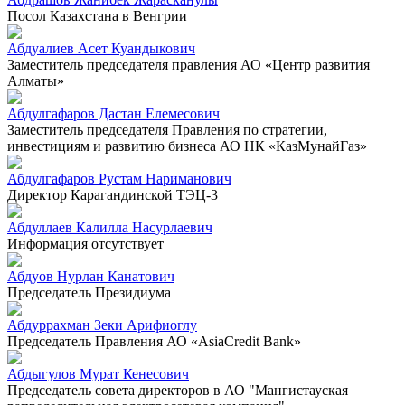
Посол Казахстана в Венгрии
Абдуалиев Асет Куандыкович
Заместитель председателя правления АО «Центр развития
Алматы»
Абдулгафаров Дастан Елемесович
Заместитель председателя Правления по стратегии,
инвестициям и развитию бизнеса АО НК «КазМунайГаз»
Абдулгафаров Рустам Нариманович
Директор Карагандинской ТЭЦ-3
Абдуллаев Калилла Насурлаевич
Информация отсутствует
Абдуов Нурлан Канатович
Председатель Президиума
Абдуррахман Зеки Арифиоглу
Председатель Правления АО «AsiaCredit Bank»
Абдыгулов Мурат Кенесович
Председатель совета директоров в АО "Мангистауская