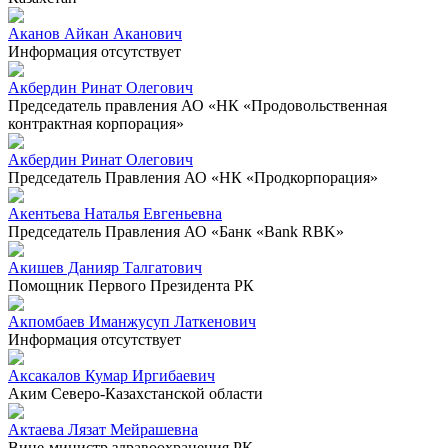
Аканов Айкан Аканович
Информация отсутствует
Акбердин Ринат Олегович
Председатель правления АО «НК «Продовольственная
контрактная корпорация»
Акбердин Ринат Олегович
Председатель Правления АО «НК «Продкорпорация»
Акентьева Наталья Евгеньевна
Председатель Правления АО «Банк «Bank RBK»
Акишев Данияр Талгатович
Помощник Первого Президента РК
Акпомбаев Иманжусуп Латкенович
Информация отсутствует
Аксакалов Кумар Иргибаевич
Аким Северо-Казахстанской области
Актаева Лязат Мейрашевна
Вице-министр здравоохранения РК