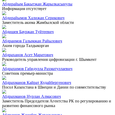
Абдирайым Бакытжан Жарылкасынулы
Информация отсутствует
Абдирайымов Халижан Серикович
Заместитель акима Жамбылской области
Абдишев Бауржан Туйтеевич
Абдраимов Галымжан Райылович
Аким города Талдыкорган
Абдраханов Асет Маратович
Руководитель управления цифровизации г. Шымкент
Абдрахимов Габидулла Рахматуллаевич
Советник премьер-министра
Абдрахманов Кайрат Кудайбергенович
Посол Казахстана в Швеции и Дании по совместительству
Абдрахманов Нурлан Алмасович
Заместитель Председателя Агентства РК по регулированию и
развитию финансового рынка
Абдрашов Жанибек Жарасканулы