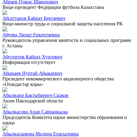
Абраев Олжас Шакенович
Вице-президент Федерации футбола Казахстана
Абсаттаров Кайрат Бектаевич
Вице-министр труда и социальной защиты населения РК
Абуева Ляззат Еркентаевна
Руководитель управления занятости и социальных программ
г. Астаны
Абусеитов Кайрат Хуатович
Информация отсутствует
Абыкаев Нуртай Абыкаевич
Президент некоммерческого акционерного общества
«Отандастар қоры»
Абылкаир Бактыбаевич Скаков
Аким Павлодарской области
Абылкасова Анар Сайранкызы
Председатель Комитета науки министерства образования и
науки
Абылкасымова Мадина Ерасыловна