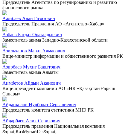
Председатель Агентства по регулированию и развитию
финансового рынка
Ажибаев Алан Газизович
Председатель Правления АО «Агентство«Хабар»
Азбаев Багдат Оразалдыевич
Заместитель акима Западно-Казахстанской области
Азильханов Марат Алмасович
Вице-министр информации и общественного развития РК
Азирбаев Мухит Бакытович
Заместитель акима Алматы
Аимбетов Айдын Аканович
Вице-президент компании АО «НК «Қазақстан Ғарыш
Сапары»
Айдапкелов Нурболат Сергалиевич
Председатель комитета статистики МНЭ РК
Айдарбаев Алик Серикович
Председатель правления Национальная компания
&quot;КазМунайГаз&quot;