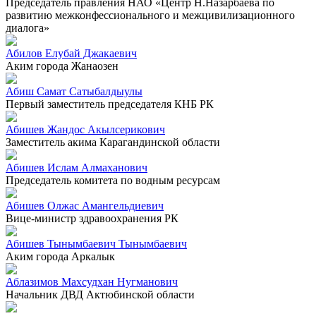
Председатель правления НАО «Центр Н.Назарбаева по
развитию межконфессионального и межцивилизационного
диалога»
Абилов Елубай Джакаевич
Аким города Жанаозен
Абиш Самат Сатыбалдыулы
Первый заместитель председателя КНБ РК
Абишев Жандос Акылсерикович
Заместитель акима Карагандинской области
Абишев Ислам Алмаханович
Председатель комитета по водным ресурсам
Абишев Олжас Амангельдиевич
Вице-министр здравоохранения РК
Абишев Тынымбаевич Тынымбаевич
Аким города Аркалык
Аблазимов Махсудхан Нугманович
Начальник ДВД Актюбинской области