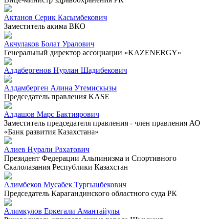
Актанов Серик Касымбекович
Заместитель акима ВКО
Акчулаков Болат Уралович
Генеральный директор ассоциации «KAZENERGY»
Алдабергенов Нурлан Шадибекович
Алдамберген Алина Утемискызы
Председатель правления KASE
Алдашов Марс Бактиярович
Заместитель председателя правления - член правления АО
«Банк развития Казахстана»
Алиев Нурали Рахатович
Президент Федерации Альпинизма и Спортивного
Скалолазания Республики Казахстан
Алимбеков Мусабек Тургынбекович
Председатель Карагандинского областного суда РК
Алимкулов Еркегали Амантайулы