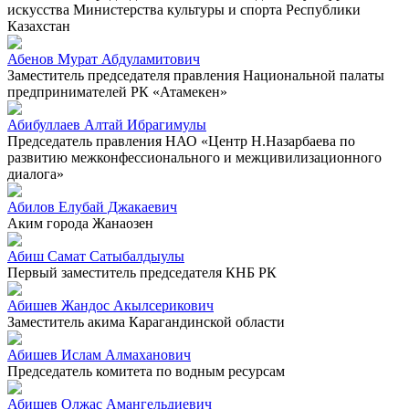
искусства Министерства культуры и спорта Республики
Казахстан
Абенов Мурат Абдуламитович
Заместитель председателя правления Национальной палаты
предпринимателей РК «Атамекен»
Абибуллаев Алтай Ибрагимулы
Председатель правления НАО «Центр Н.Назарбаева по
развитию межконфессионального и межцивилизационного
диалога»
Абилов Елубай Джакаевич
Аким города Жанаозен
Абиш Самат Сатыбалдыулы
Первый заместитель председателя КНБ РК
Абишев Жандос Акылсерикович
Заместитель акима Карагандинской области
Абишев Ислам Алмаханович
Председатель комитета по водным ресурсам
Абишев Олжас Амангельдиевич