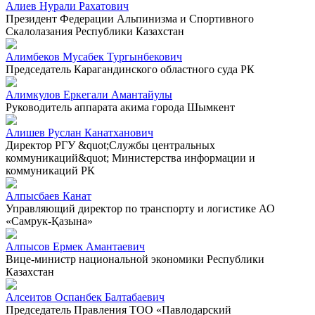
Алиев Нурали Рахатович
Президент Федерации Альпинизма и Спортивного
Скалолазания Республики Казахстан
Алимбеков Мусабек Тургынбекович
Председатель Карагандинского областного суда РК
Алимкулов Еркегали Амантайулы
Руководитель аппарата акима города Шымкент
Алишев Руслан Канатханович
Директор РГУ &quot;Службы центральных
коммуникаций&quot; Министерства информации и
коммуникаций РК
Алпысбаев Канат
Управляющий директор по транспорту и логистике АО
«Самрук-Қазына»
Алпысов Ермек Амантаевич
Вице-министр национальной экономики Республики
Казахстан
Алсеитов Оспанбек Балтабаевич
Председатель Правления ТОО «Павлодарский