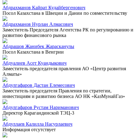
Абдрахманов Кайрат Кудайбергенович
Посол Казахстана в Швеции и Дании по совместительству
Абдрахманов Нурлан Алмасович
Заместитель Председателя Агентства РК по регулированию и
развитию финансового рынка
Абдрашов Жанибек Жарасканулы
Посол Казахстана в Венгрии
Абдуалиев Асет Куандыкович
Заместитель председателя правления АО «Центр развития
Алматы»
Абдулгафаров Дастан Елемесович
Заместитель председателя Правления по стратегии,
инвестициям и развитию бизнеса АО НК «КазМунайГаз»
Абдулгафаров Рустам Нариманович
Директор Карагандинской ТЭЦ-3
Абдуллаев Калилла Насурлаевич
Информация отсутствует