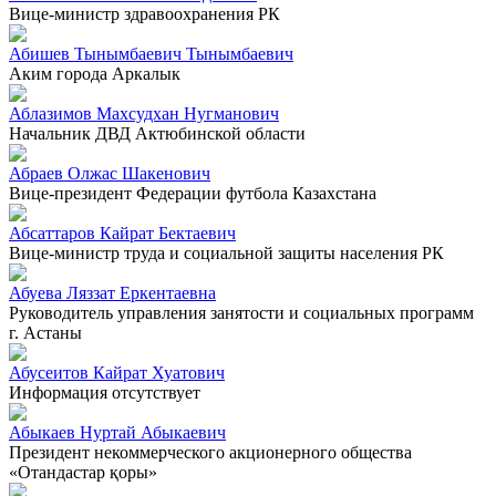
Вице-министр здравоохранения РК
Абишев Тынымбаевич Тынымбаевич
Аким города Аркалык
Аблазимов Махсудхан Нугманович
Начальник ДВД Актюбинской области
Абраев Олжас Шакенович
Вице-президент Федерации футбола Казахстана
Абсаттаров Кайрат Бектаевич
Вице-министр труда и социальной защиты населения РК
Абуева Ляззат Еркентаевна
Руководитель управления занятости и социальных программ
г. Астаны
Абусеитов Кайрат Хуатович
Информация отсутствует
Абыкаев Нуртай Абыкаевич
Президент некоммерческого акционерного общества
«Отандастар қоры»