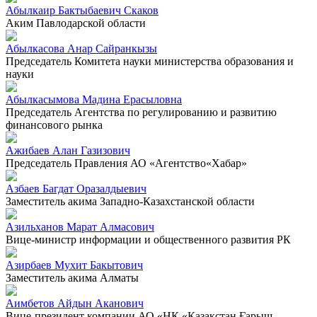
Абылкаир Бактыбаевич Скаков
Аким Павлодарской области
Абылкасова Анар Сайранкызы
Председатель Комитета науки министерства образования и
науки
Абылкасымова Мадина Ерасыловна
Председатель Агентства по регулированию и развитию
финансового рынка
Ажибаев Алан Газизович
Председатель Правления АО «Агентство«Хабар»
Азбаев Багдат Оразалдыевич
Заместитель акима Западно-Казахстанской области
Азильханов Марат Алмасович
Вице-министр информации и общественного развития РК
Азирбаев Мухит Бакытович
Заместитель акима Алматы
Аимбетов Айдын Аканович
Вице-президент компании АО «НК «Қазақстан Ғарыш