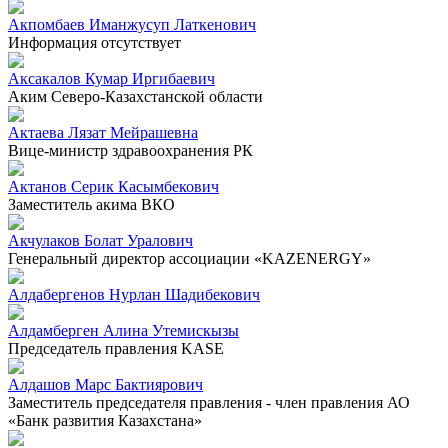
Акпомбаев Иманжусуп Латкенович
Информация отсутствует
Аксакалов Кумар Иргибаевич
Аким Северо-Казахстанской области
Актаева Лязат Мейрашевна
Вице-министр здравоохранения РК
Актанов Серик Касымбекович
Заместитель акима ВКО
Акчулаков Болат Уралович
Генеральный директор ассоциации «KAZENERGY»
Алдабергенов Нурлан Шадибекович
Алдамберген Алина Утемискызы
Председатель правления KASE
Алдашов Марс Бактиярович
Заместитель председателя правления - член правления АО
«Банк развития Казахстана»