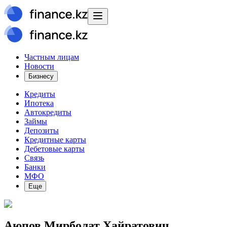
Частным лицам
Новости
Бизнесу
Кредиты
Ипотека
Автокредиты
Займы
Депозиты
Кредитные карты
Дебетовые карты
Связь
Банки
МФО
Еще
Аюпов Мирболат Хайратович