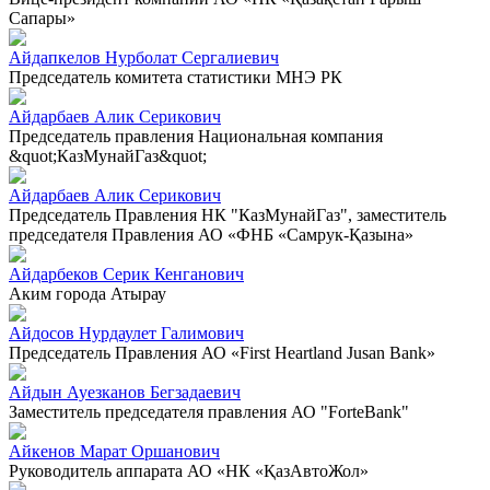
Сапары»
Айдапкелов Нурболат Сергалиевич
Председатель комитета статистики МНЭ РК
Айдарбаев Алик Серикович
Председатель правления Национальная компания
&quot;КазМунайГаз&quot;
Айдарбаев Алик Серикович
Председатель Правления НК "КазМунайГаз", заместитель
председателя Правления АО «ФНБ «Самрук-Қазына»
Айдарбеков Серик Кенганович
Аким города Атырау
Айдосов Нурдаулет Галимович
Председатель Правления АО «First Heartland Jusan Bank»
Айдын Ауезканов Бегзадаевич
Заместитель председателя правления АО "ForteBank"
Айкенов Марат Оршанович
Руководитель аппарата АО «НК «ҚазАвтоЖол»