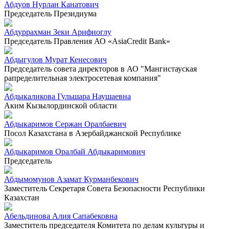
Абдуов Нурлан Канатович
Председатель Президиума
Абдуррахман Зеки Арифиоглу
Председатель Правления АО «AsiaCredit Bank»
Абдыгулов Мурат Кенесович
Председатель совета директоров в АО "Мангистауская
рапределительная электросетевая компания"
Абдыкаликова Гульшара Наушаевна
Аким Кызылординской области
Абдыкаримов Сержан Оралбаевич
Посол Казахстана в Азербайджанской Республике
Абдыкаримов Оралбай Абдыкаримович
Председатель
Абдымомунов Азамат Курманбекович
Заместитель Секретаря Совета Безопасности Республики
Казахстан
Абельдинова Алия Сапабековна
Заместитель председателя Комитета по делам культуры и