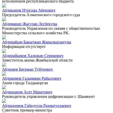
исполнением республиканского бюджета
Абдиканов Нургазы Абенович
Председатель Алматинского городского суда
Абдиманап Жасулан Лесбекулы
Руководитель Управления по связям с общественностью
Министерства сельского хозяйства РК.
Абдирайым Бакытжан Жарылкасынулы
Информация отсутствует
Абдирайымов Халижан Серикович
Заместитель акима Жамбылской области
Абдишев Бауржан Туйтеевич
Абдраимов Галымжан Райылович
Аким города Талдыкорган
Абдраханов Асет Маратович
Руководитель управления цифровизации г. Шымкент
Абдрахимов Габидулла Рахматуллаевич
Советник премьер-министра