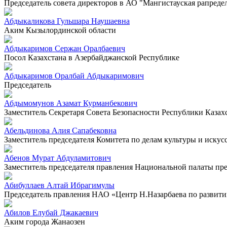
Председатель совета директоров в АО "Мангистауская рапреде
Абдыкаликова Гульшара Наушаевна
Аким Кызылординской области
Абдыкаримов Сержан Оралбаевич
Посол Казахстана в Азербайджанской Республике
Абдыкаримов Оралбай Абдыкаримович
Председатель
Абдымомунов Азамат Курманбекович
Заместитель Секретаря Совета Безопасности Республики Казах
Абельдинова Алия Сапабековна
Заместитель председателя Комитета по делам культуры и искус
Абенов Мурат Абдуламитович
Заместитель председателя правления Национальной палаты п
Абибуллаев Алтай Ибрагимулы
Председатель правления НАО «Центр Н.Назарбаева по развит
Абилов Елубай Джакаевич
Аким города Жанаозен