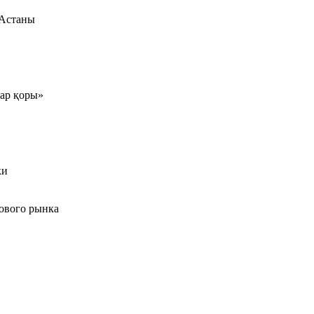
 Астаны
тар қоры»
ки
ового рынка