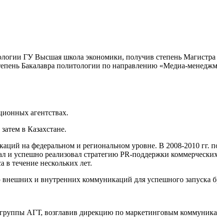
тологии ГУ Высшая школа экономики, получив степень Магистр
тепень Бакалавра политологии по направлению «Медиа-менеджм
ационных агентствах.
 затем в Казахстане.
ций на федеральном и региональном уровне. В 2008-2010 гг. по
ал и успешно реализовал стратегию PR-поддержки коммерческих 
 в течение нескольких лет.
гию внешних и внутренних коммуникаций для успешного запуска б
 группы АГТ, возглавив дирекцию по маркетинговым коммуник