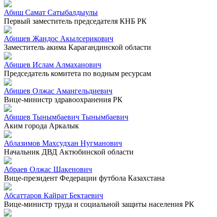
Абиш Самат Сатыбалдыулы
Первый заместитель председателя КНБ РК
Абишев Жандос Акылсерикович
Заместитель акима Карагандинской области
Абишев Ислам Алмаханович
Председатель комитета по водным ресурсам
Абишев Олжас Амангельдиевич
Вице-министр здравоохранения РК
Абишев Тынымбаевич Тынымбаевич
Аким города Аркалык
Аблазимов Махсудхан Нугманович
Начальник ДВД Актюбинской области
Абраев Олжас Шакенович
Вице-президент Федерации футбола Казахстана
Абсаттаров Кайрат Бектаевич
Вице-министр труда и социальной защиты населения РК