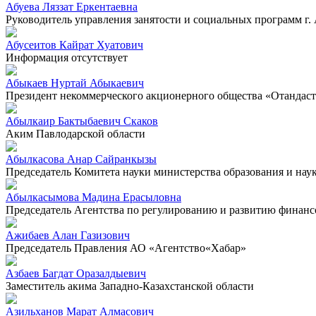
Абуева Ляззат Еркентаевна
Руководитель управления занятости и социальных программ г.
Абусеитов Кайрат Хуатович
Информация отсутствует
Абыкаев Нуртай Абыкаевич
Президент некоммерческого акционерного общества «Отандас
Абылкаир Бактыбаевич Скаков
Аким Павлодарской области
Абылкасова Анар Сайранкызы
Председатель Комитета науки министерства образования и нау
Абылкасымова Мадина Ерасыловна
Председатель Агентства по регулированию и развитию финанс
Ажибаев Алан Газизович
Председатель Правления АО «Агентство«Хабар»
Азбаев Багдат Оразалдыевич
Заместитель акима Западно-Казахстанской области
Азильханов Марат Алмасович