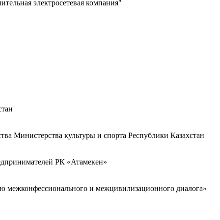
лительная электросетевая компания"
стан
ства Министерства культуры и спорта Республики Казахстан
редпринимателей РК «Атамекен»
ию межконфессионального и межцивилизационного диалога»