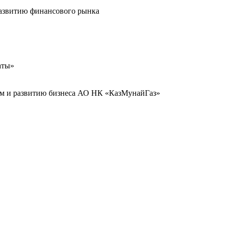
развитию финансового рынка
аты»
иям и развитию бизнеса АО НК «КазМунайГаз»