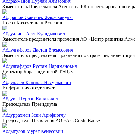
Абдрахманов Нурлан Алмасович
Заместитель Председателя Агентства РК по регулированию и 
Абдрашов Жанибек Жарасканулы
Посол Казахстана в Венгрии
Абдуалиев Асет Куандыкович
Заместитель председателя правления АО «Центр развития Алм
Абдулгафаров Дастан Елемесович
Заместитель председателя Правления по стратегии, инвестиц
Абдулгафаров Рустам Нариманович
Директор Карагандинской ТЭЦ-3
Абдуллаев Калилла Насурлаевич
Информация отсутствует
Абдуов Нурлан Канатович
Председатель Президиума
Абдуррахман Зеки Арифиоглу
Председатель Правления АО «AsiaCredit Bank»
Абдыгулов Мурат Кенесович