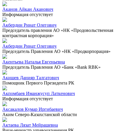
Аканов Айкан Аканович
Информация отсутствует
Акбердин Ринат Олегович
Председатель правления АО «НК «Продовольственная
контрактная корпорация»
Акбердин Ринат Олегович
Председатель Правления АО «НК «Продкорпорация»
Акентьева Наталья Евгеньевна
Председатель Правления АО «Банк «Bank RBK»
Акишев Данияр Талгатович
Помощник Первого Президента РК
Акпомбаев Иманжусуп Латкенович
Информация отсутствует
Аксакалов Кумар Иргибаевич
Аким Северо-Казахстанской области
Актаева Лязат Мейрашевна
Вице-министр здравоохранения РК