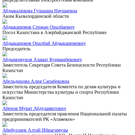
Абдыкаликова Гульшара Наушаевна
Аким Кызылординской области
Абдыкаримов Сержан Оралбаевич
Посол Казахстана в Азербайджанской Республике
Абдыкаримов Оралбай Абдыкаримович
Председатель
Абдымомунов Азамат Курманбекович
Заместитель Секретаря Совета Безопасности Республики
Казахстан
Абельдинова Алия Сапабековна
Заместитель председателя Комитета по делам культуры и
искусства Министерства культуры и спорта Республики
Казахстан
Абенов Мурат Абдуламитович
Заместитель председателя правления Национальной палаты
предпринимателей РК «Атамекен»
Абибуллаев Алтай Ибрагимулы