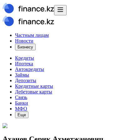
Частным лицам
Новости
Бизнесу
Кредиты
Ипотека
Автокредиты
Займы
Депозиты
Кредитные карты
Дебетовые карты
Связь
Банки
МФО
Еще
Аханов Серик Ахметжанович