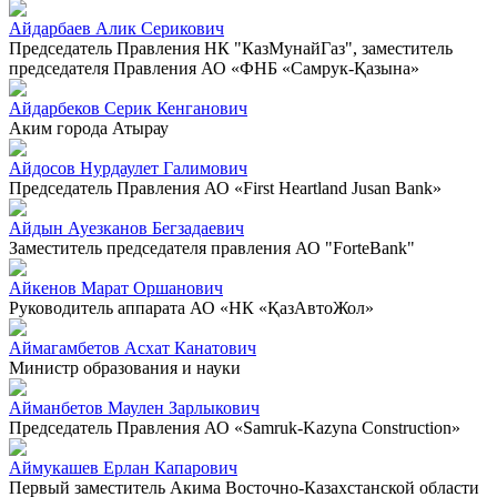
Айдарбаев Алик Серикович
Председатель Правления НК "КазМунайГаз", заместитель
председателя Правления АО «ФНБ «Самрук-Қазына»
Айдарбеков Серик Кенганович
Аким города Атырау
Айдосов Нурдаулет Галимович
Председатель Правления АО «First Heartland Jusan Bank»
Айдын Ауезканов Бегзадаевич
Заместитель председателя правления АО "ForteBank"
Айкенов Марат Оршанович
Руководитель аппарата АО «НК «ҚазАвтоЖол»
Аймагамбетов Асхат Канатович
Министр образования и науки
Айманбетов Маулен Зарлыкович
Председатель Правления АО «Samruk-Kazyna Construction»
Аймукашев Ерлан Капарович
Первый заместитель Акима Восточно-Казахстанской области