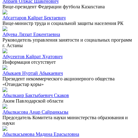
Абраев Олжас Шакенович
Вице-президент Федерации футбола Казахстана
Абсаттаров Кайрат Бектаевич
Вице-министр труда и социальной защиты населения РК
Абуева Ляззат Еркентаевна
Руководитель управления занятости и социальных программ
г. Астаны
Абусеитов Кайрат Хуатович
Информация отсутствует
Абыкаев Нуртай Абыкаевич
Президент некоммерческого акционерного общества
«Отандастар қоры»
Абылкаир Бактыбаевич Скаков
Аким Павлодарской области
Абылкасова Анар Сайранкызы
Председатель Комитета науки министерства образования и
науки
Абылкасымова Мадина Ерасыловна