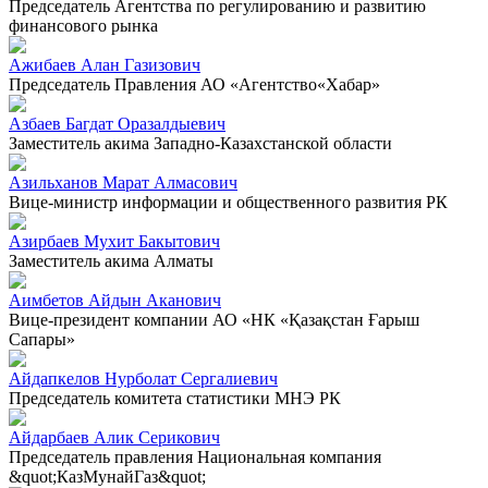
Председатель Агентства по регулированию и развитию
финансового рынка
Ажибаев Алан Газизович
Председатель Правления АО «Агентство«Хабар»
Азбаев Багдат Оразалдыевич
Заместитель акима Западно-Казахстанской области
Азильханов Марат Алмасович
Вице-министр информации и общественного развития РК
Азирбаев Мухит Бакытович
Заместитель акима Алматы
Аимбетов Айдын Аканович
Вице-президент компании АО «НК «Қазақстан Ғарыш
Сапары»
Айдапкелов Нурболат Сергалиевич
Председатель комитета статистики МНЭ РК
Айдарбаев Алик Серикович
Председатель правления Национальная компания
&quot;КазМунайГаз&quot;