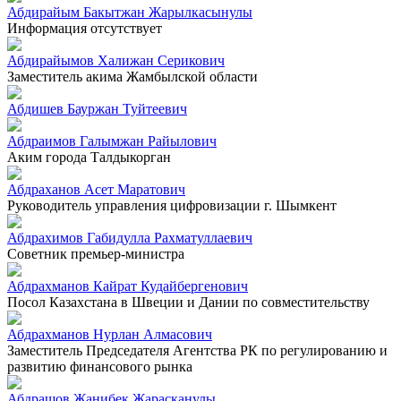
Абдирайым Бакытжан Жарылкасынулы
Информация отсутствует
Абдирайымов Халижан Серикович
Заместитель акима Жамбылской области
Абдишев Бауржан Туйтеевич
Абдраимов Галымжан Райылович
Аким города Талдыкорган
Абдраханов Асет Маратович
Руководитель управления цифровизации г. Шымкент
Абдрахимов Габидулла Рахматуллаевич
Советник премьер-министра
Абдрахманов Кайрат Кудайбергенович
Посол Казахстана в Швеции и Дании по совместительству
Абдрахманов Нурлан Алмасович
Заместитель Председателя Агентства РК по регулированию и
развитию финансового рынка
Абдрашов Жанибек Жарасканулы