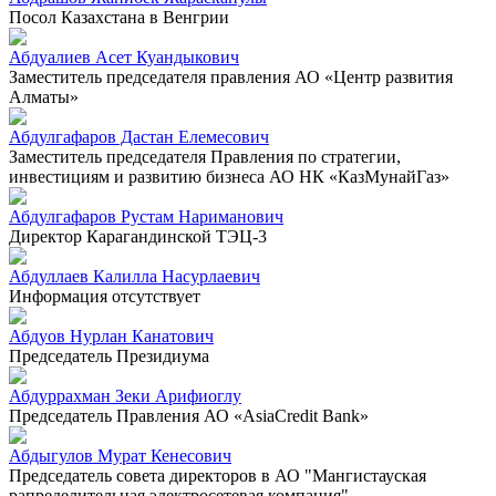
Посол Казахстана в Венгрии
Абдуалиев Асет Куандыкович
Заместитель председателя правления АО «Центр развития
Алматы»
Абдулгафаров Дастан Елемесович
Заместитель председателя Правления по стратегии,
инвестициям и развитию бизнеса АО НК «КазМунайГаз»
Абдулгафаров Рустам Нариманович
Директор Карагандинской ТЭЦ-3
Абдуллаев Калилла Насурлаевич
Информация отсутствует
Абдуов Нурлан Канатович
Председатель Президиума
Абдуррахман Зеки Арифиоглу
Председатель Правления АО «AsiaCredit Bank»
Абдыгулов Мурат Кенесович
Председатель совета директоров в АО "Мангистауская
рапределительная электросетевая компания"