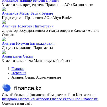
Альжанов Данияр Бейсенгалиевич
Заместитель председателя Правления АО «Казконтент»
Альменов Марат Беркутбаевич
Председатель Правления АО «Altyn Bank»
Альпиев Толеубек Нигметович
Директор государственного театра оперы и балета «Астана
Опера»
Альтаев Нуржан Бауыржанович
Депутат мажилиса Парламента
Амангалиев Серик
Заместитель акима Мангистауской области
Главная
Персоны
Аханов Серик Ахметжанович
Самый большой финансовый маркетплейс в Казахстане
Instagram Finance.kz
Facebook Finance.kz
YouTube Finance.kz
Оцените наш сайт