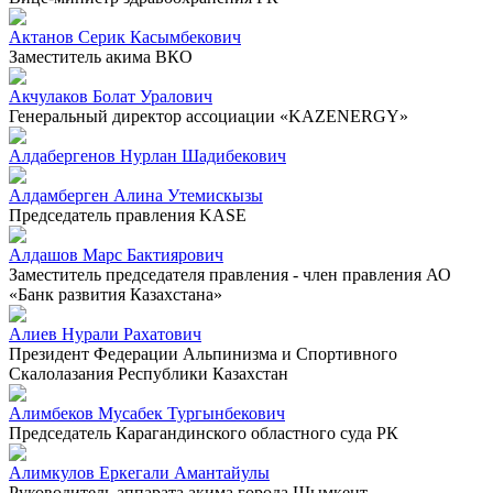
Актанов Серик Касымбекович
Заместитель акима ВКО
Акчулаков Болат Уралович
Генеральный директор ассоциации «KAZENERGY»
Алдабергенов Нурлан Шадибекович
Алдамберген Алина Утемискызы
Председатель правления KASE
Алдашов Марс Бактиярович
Заместитель председателя правления - член правления АО
«Банк развития Казахстана»
Алиев Нурали Рахатович
Президент Федерации Альпинизма и Спортивного
Скалолазания Республики Казахстан
Алимбеков Мусабек Тургынбекович
Председатель Карагандинского областного суда РК
Алимкулов Еркегали Амантайулы
Руководитель аппарата акима города Шымкент