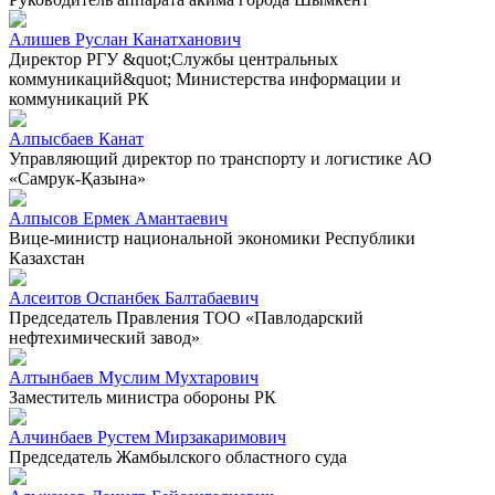
Алишев Руслан Канатханович
Директор РГУ &quot;Службы центральных
коммуникаций&quot; Министерства информации и
коммуникаций РК
Алпысбаев Канат
Управляющий директор по транспорту и логистике АО
«Самрук-Қазына»
Алпысов Ермек Амантаевич
Вице-министр национальной экономики Республики
Казахстан
Алсеитов Оспанбек Балтабаевич
Председатель Правления ТОО «Павлодарский
нефтехимический завод»
Алтынбаев Муслим Мухтарович
Заместитель министра обороны РК
Алчинбаев Рустем Мирзакаримович
Председатель Жамбылского областного суда