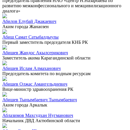
Председатель правления НАО «Центр Н.Назарбаева по
развитию межконфессионального и межцивилизационного
диалога»
Абилов Елубай Джакаевич
Аким города Жанаозен
Абиш Самат Сатыбалдыулы
Первый заместитель председателя КНБ РК
Абишев Жандос Акылсерикович
Заместитель акима Карагандинской области
Абишев Ислам Алмаханович
Председатель комитета по водным ресурсам
Абишев Олжас Амангельдиевич
Вице-министр здравоохранения РК
Абишев Тынымбаевич Тынымбаевич
Аким города Аркалык
Аблазимов Махсудхан Нугманович
Начальник ДВД Актюбинской области