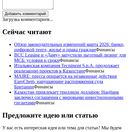
Добавить комментарий
Загрузка комментариев...
Сейчас читают
Обзор законодательных изменений марта 2026: банки,
цифровой тенге, жильё и права граждан
Финансы
BCC Leasing и «Даму» запустили льготный лизинг для
МСБ: условия и сроки
Финансы
Итальянская компания Tecnimont S.p.A. продолжает
реализацию проектов в Казахстане
Финансы
MAIRE: пресса опирается на незаконные действия
EuroChem, нарушающие распоряжения суда
Британии
Финансы
Казахстан привлекает триллион долларов: Нацбанк
заключил соглашения с мировыми инвестиционными
гигантами
Финансы
Предложите идею или статью
У вас есть интересная идея или тема для статьи? Мы будем