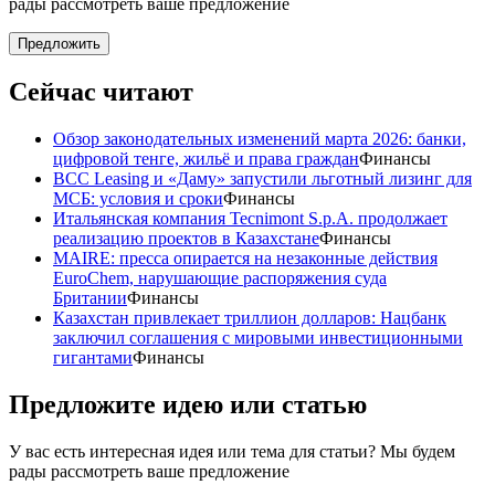
рады рассмотреть ваше предложение
Предложить
Сейчас читают
Обзор законодательных изменений марта 2026: банки,
цифровой тенге, жильё и права граждан
Финансы
BCC Leasing и «Даму» запустили льготный лизинг для
МСБ: условия и сроки
Финансы
Итальянская компания Tecnimont S.p.A. продолжает
реализацию проектов в Казахстане
Финансы
MAIRE: пресса опирается на незаконные действия
EuroChem, нарушающие распоряжения суда
Британии
Финансы
Казахстан привлекает триллион долларов: Нацбанк
заключил соглашения с мировыми инвестиционными
гигантами
Финансы
Предложите идею или статью
У вас есть интересная идея или тема для статьи? Мы будем
рады рассмотреть ваше предложение