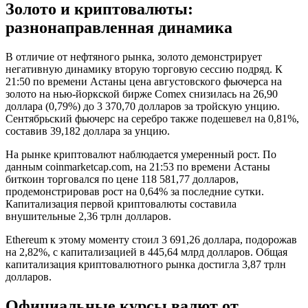
Золото и криптовалюты:
разнонаправленная динамика
В отличие от нефтяного рынка, золото демонстрирует
негативную динамику вторую торговую сессию подряд. К
21:50 по времени Астаны цена августовского фьючерса на
золото на нью-йоркской бирже Comex снизилась на 26,90
доллара (0,79%) до 3 370,70 долларов за тройскую унцию.
Сентябрьский фьючерс на серебро также подешевел на 0,81%,
составив 39,182 доллара за унцию.
На рынке криптовалют наблюдается умеренный рост. По
данным coinmarketcap.com, на 21:53 по времени Астаны
биткоин торговался по цене 118 581,77 долларов,
продемонстрировав рост на 0,64% за последние сутки.
Капитализация первой криптовалюты составила
внушительные 2,36 трлн долларов.
Ethereum к этому моменту стоил 3 691,26 доллара, подорожав
на 2,82%, с капитализацией в 445,64 млрд долларов. Общая
капитализация криптовалютного рынка достигла 3,87 трлн
долларов.
Официальные курсы валют от