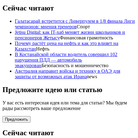
Сейчас читают
Галатасарай встретится с Ливерпулем в 1/8 финала Лиги
чемпионов: мнения тренеров
Спорт
Jetisu Digital: как IT-хаб меняет жизни школьников и
пенсионеров Жетысу
Финансовая грамотность
Почему растёт цена на нефть и как это влияет на
Казахстан
Нефть
В Костанайской области водитель совершил 102
нарушения ПДД — автомобиль
эвакуирован
Безопасность и мошенничество
Австралия направит войска и технику в ОАЭ для
защиты от возможных атак Ирана
news
Предложите идею или статью
У вас есть интересная идея или тема для статьи? Мы будем
рады рассмотреть ваше предложение
Предложить
Сейчас читают