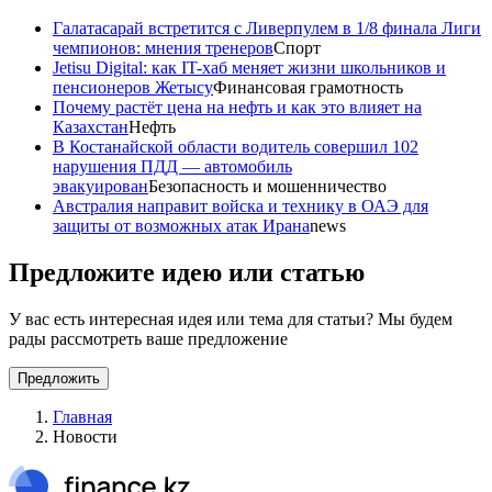
Галатасарай встретится с Ливерпулем в 1/8 финала Лиги
чемпионов: мнения тренеров
Спорт
Jetisu Digital: как IT-хаб меняет жизни школьников и
пенсионеров Жетысу
Финансовая грамотность
Почему растёт цена на нефть и как это влияет на
Казахстан
Нефть
В Костанайской области водитель совершил 102
нарушения ПДД — автомобиль
эвакуирован
Безопасность и мошенничество
Австралия направит войска и технику в ОАЭ для
защиты от возможных атак Ирана
news
Предложите идею или статью
У вас есть интересная идея или тема для статьи? Мы будем
рады рассмотреть ваше предложение
Предложить
Главная
Новости