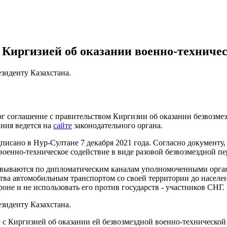
с Киргизией об оказании военно-технич
зиденту Казахстана.
ерг соглашение с правительством Киргизии об оказании безвозме
ания ведется на
сайте
законодательного органа.
исано в Нур-Султане 7 декабря 2021 года. Согласно документу,
военно-техническое содействие в виде разовой безвозмездной п
овываются по дипломатическим каналам уполномоченными органа
ства автомобильным транспортом со своей территории до насел
оне и не использовать его против государств - участников СНГ.
зиденту Казахстана.
 с Киргизией об оказании ей безвозмездной военно-технической