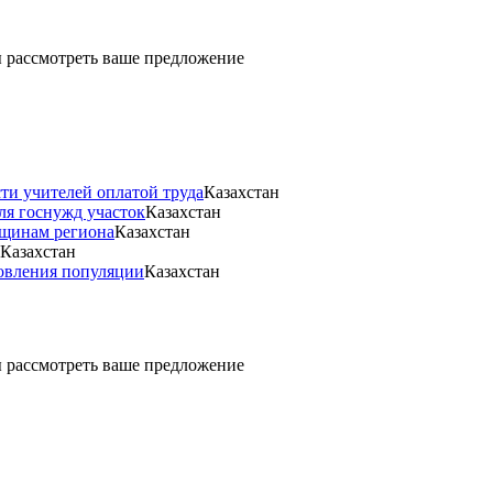
ды рассмотреть ваше предложение
ти учителей оплатой труда
Казахстан
ля госнужд участок
Казахстан
нщинам региона
Казахстан
Казахстан
новления популяции
Казахстан
ды рассмотреть ваше предложение