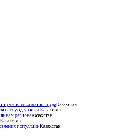
ти учителей оплатой труда
Казахстан
ля госнужд участок
Казахстан
нщинам региона
Казахстан
Казахстан
новления популяции
Казахстан