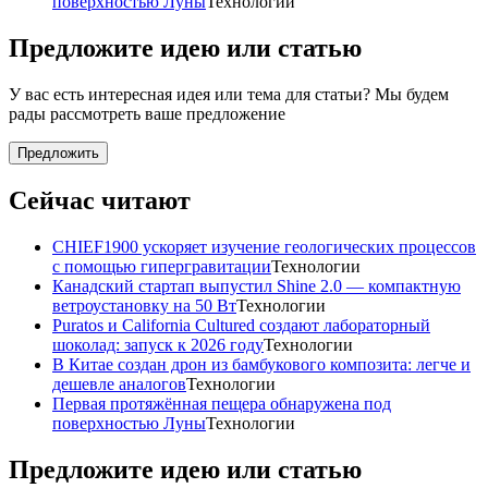
поверхностью Луны
Технологии
Предложите идею или статью
У вас есть интересная идея или тема для статьи? Мы будем
рады рассмотреть ваше предложение
Предложить
Сейчас читают
CHIEF1900 ускоряет изучение геологических процессов
с помощью гипергравитации
Технологии
Канадский стартап выпустил Shine 2.0 — компактную
ветроустановку на 50 Вт
Технологии
Puratos и California Cultured создают лабораторный
шоколад: запуск к 2026 году
Технологии
В Китае создан дрон из бамбукового композита: легче и
дешевле аналогов
Технологии
Первая протяжённая пещера обнаружена под
поверхностью Луны
Технологии
Предложите идею или статью