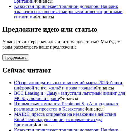
Британии
Финансы
Казахстан привлекает триллион долларов: Нацбанк
заключил соглашения с мировыми инвестиционными
гигантами
Финансы
Предложите идею или статью
У вас есть интересная идея или тема для статьи? Мы будем
рады рассмотреть ваше предложение
Предложить
Сейчас читают
Обзор законодательных изменений марта 2026: банки,
цифровой тенге, жильё и права граждан
Финансы
BCC Leasing и «Даму» запустили льготный лизинг для
МСБ: условия и сроки
Финансы
Итальянская компания Tecnimont S.p.A. продолжает
реализацию проектов в Казахстане
Финансы
MAIRE: пресса опирается на незаконные действия
EuroChem, нарушающие распоряжения суда
Британии
Финансы
Казахстан привлекает триллион долларов: Нацбанк