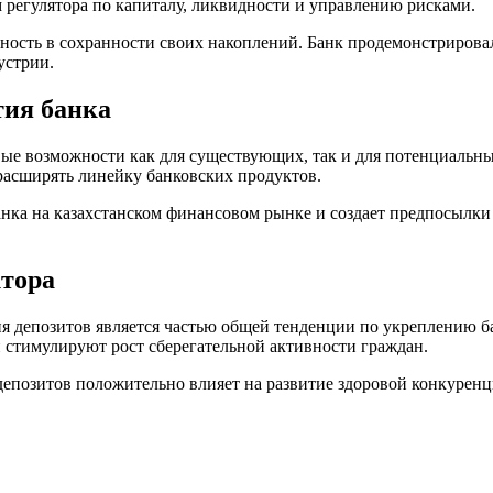
 регулятора по капиталу, ликвидности и управлению рисками.
ость в сохранности своих накоплений. Банк продемонстрировал
устрии.
тия банка
вые возможности как для существующих, так и для потенциаль
 расширять линейку банковских продуктов.
ка на казахстанском финансовом рынке и создает предпосылки 
ктора
 депозитов является частью общей тенденции по укреплению ба
 стимулируют рост сберегательной активности граждан.
епозитов положительно влияет на развитие здоровой конкуренц