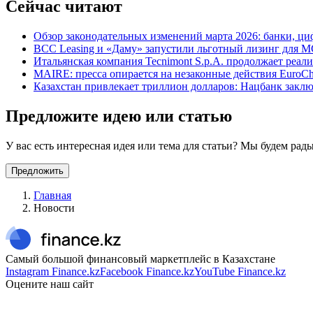
Сейчас читают
Обзор законодательных изменений марта 2026: банки, ци
BCC Leasing и «Даму» запустили льготный лизинг для М
Итальянская компания Tecnimont S.p.A. продолжает реал
MAIRE: пресса опирается на незаконные действия Euro
Казахстан привлекает триллион долларов: Нацбанк зак
Предложите идею или статью
У вас есть интересная идея или тема для статьи? Мы будем ра
Предложить
Главная
Новости
Самый большой финансовый маркетплейс в Казахстане
Instagram Finance.kz
Facebook Finance.kz
YouTube Finance.kz
Оцените наш сайт