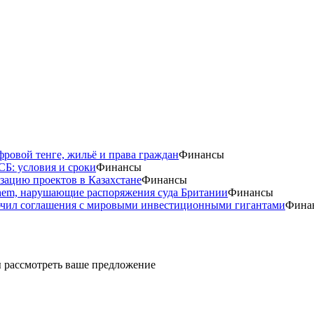
фровой тенге, жильё и права граждан
Финансы
СБ: условия и сроки
Финансы
изацию проектов в Казахстане
Финансы
Chem, нарушающие распоряжения суда Британии
Финансы
лючил соглашения с мировыми инвестиционными гигантами
Фина
ды рассмотреть ваше предложение