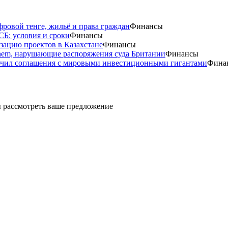
фровой тенге, жильё и права граждан
Финансы
СБ: условия и сроки
Финансы
изацию проектов в Казахстане
Финансы
Chem, нарушающие распоряжения суда Британии
Финансы
лючил соглашения с мировыми инвестиционными гигантами
Фина
ды рассмотреть ваше предложение