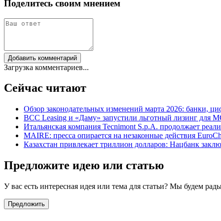
Поделитесь своим мнением
Добавить комментарий
Загрузка комментариев...
Сейчас читают
Обзор законодательных изменений марта 2026: банки, ци
BCC Leasing и «Даму» запустили льготный лизинг для М
Итальянская компания Tecnimont S.p.A. продолжает реал
MAIRE: пресса опирается на незаконные действия Euro
Казахстан привлекает триллион долларов: Нацбанк зак
Предложите идею или статью
У вас есть интересная идея или тема для статьи? Мы будем ра
Предложить