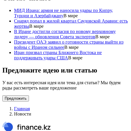
МИД Ирана: армия не наносила удары по Кипру,
Турции и Азербайджану
В мире
Снаряд попал в жилой квартал Саудовской Аравии: есть
жертвы
В мире
В Иране достигли согласия по новому верховному
лидеру — обновления Совета экспертов
В мире
Президент ОАЭ заявил о готовности страны выйти из
войны с Ираном сильнее
В мире
Иран призвал страны Ближнего Востока не
поддерживать удары США
В мире
Предложите идею или статью
У вас есть интересная идея или тема для статьи? Мы будем
рады рассмотреть ваше предложение
Предложить
Главная
Новости