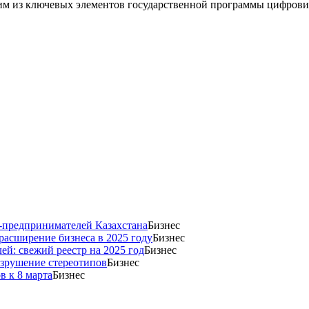
дним из ключевых элементов государственной программы цифров
н-предпринимателей Казахстана
Бизнес
 расширение бизнеса в 2025 году
Бизнес
й: свежий реестр на 2025 год
Бизнес
азрушение стереотипов
Бизнес
в к 8 марта
Бизнес