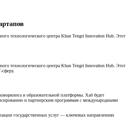
тартапов
го технологического центра Khan Tengri Innovation Hub. Этот
го технологического центра Khan Tengri Innovation Hub. Этот
-сферу.
коворкинга и образовательной платформы. Хаб будет
инансированию и партнерским программам с международными
визации государственных услуг — ключевых направлениях