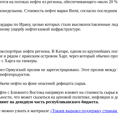
аются на потоках нефти из региона, обеспечивающего около 20 %
понедельник. Стоимость нефти марки Brent, согласно последним 
удары по Ирану, целью которых стали высокопоставленные лид
нному ущербу нефтегазовой инфраструктуре.
кспортёрах нефти региона. В Катаре, одном из крупнейших пост
е и рядом с иранским островом Харг, через который обычно про
 с Харга на танкеры.
ерез Ормузский пролив не зарегистрировано. Этот пролив межд
 нефтепродуктов.
бычи нефти на фоне опасений дефицита сырья.
фти с Ближнего Востока напрямую влияют на стоимость сырья во
ьности, что может сказаться на ценовой политике, инфляции и д
яют на доходную часть республиканского бюджета.
е можно узнать в материале
«Токаев выразил поддержку странам