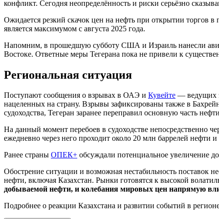
конфликт. Сегодня неопределённость и риски серьёзно сказыв
Ожидается резкий скачок цен на нефть при открытии торгов в 
является максимумом с августа 2025 года.
Напомним, в прошедшую субботу США и Израиль нанесли авиа
Востоке. Ответные меры Тегерана пока не привели к существе
Региональная ситуация
Поступают сообщения о взрывах в ОАЭ и
Кувейте
— ведущих э
нацеленных на страну. Взрывы зафиксированы также в Бахрейн
судоходства, Тегеран заранее переправил основную часть нефти
На данный момент перебоев в судоходстве непосредственно ч
ежедневно через него проходит около 20 млн баррелей нефти и
Ранее страны
ОПЕК+
обсуждали потенциальное увеличение до
Обострение ситуации и возможная нестабильность поставок не
нефти, включая Казахстан. Рынки готовятся к высокой волатил
добываемой нефти, и колебания мировых цен напрямую вли
Подробнее о реакции Казахстана и развитии событий в регион