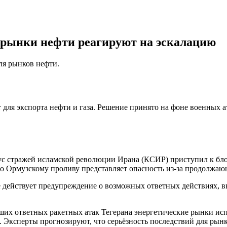
 рынки нефти реагируют на эскалацию
ля рынков нефти.
я экспорта нефти и газа. Решение принято на фоне военных ат
 стражей исламской революции Ирана (КСИР) приступил к блок
о Ормузскому проливу представляет опасность из-за продолжающ
е действует предупреждение о возможных ответных действиях, 
их ответных ракетных атак Тегерана энергетические рынки испы
s. Эксперты прогнозируют, что серьёзность последствий для рынка