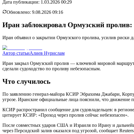
Дата публикации:
1.03.2026 00:29
Обновлено:
9.08.2026 09:16
Иран заблокировал Ормузский пролив:
Иран объявил о закрытии Ормузского пролива, усилив риски д
Автор статьи
Алиев Нурислам
Иран закрыл Ормузский пролив — ключевой мировой маршрут дл
сделали судоходство по проливу небезопасным.
Что случилось
По заявлению генерал-майора КСИР Эбрахима Джабари, Корпус
угрозе. Иранские официальные лица пояснили, что движение п
КСИР распространил сообщение для судовладельцев: в регион
цитирует КСИР: «Проход через пролив сейчас небезопасен».
После совместных ударов США и Израиля по Ирану и дальнейш
через Персидский залив оказался под угрозой, сообщает Reuter