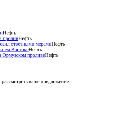
ан
Нефть
й пролив
Нефть
розил ответными мерами
Нефть
ижнем Востоке
Нефть
в Ормузском проливе
Нефть
ды рассмотреть ваше предложение