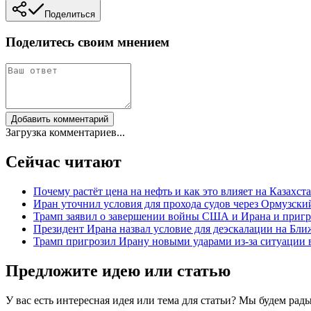
Поделиться
Поделитесь своим мнением
Добавить комментарий
Загрузка комментариев...
Сейчас читают
Почему растёт цена на нефть и как это влияет на Казахст
Иран уточнил условия для прохода судов через Ормузски
Трамп заявил о завершении войны США и Ирана и приг
Президент Ирана назвал условие для деэскалации на Бл
Трамп пригрозил Ирану новыми ударами из-за ситуации 
Предложите идею или статью
У вас есть интересная идея или тема для статьи? Мы будем ра