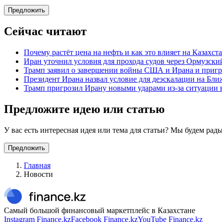
Предложить
Сейчас читают
Почему растёт цена на нефть и как это влияет на Казахст
Иран уточнил условия для прохода судов через Ормузски
Трамп заявил о завершении войны США и Ирана и приг
Президент Ирана назвал условие для деэскалации на Бл
Трамп пригрозил Ирану новыми ударами из-за ситуации 
Предложите идею или статью
У вас есть интересная идея или тема для статьи? Мы будем ра
Предложить
Главная
Новости
Самый большой финансовый маркетплейс в Казахстане
Instagram Finance.kz
Facebook Finance.kz
YouTube Finance.kz