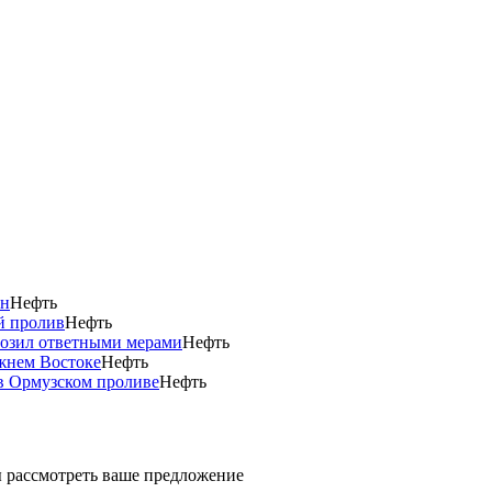
ан
Нефть
й пролив
Нефть
розил ответными мерами
Нефть
ижнем Востоке
Нефть
в Ормузском проливе
Нефть
ды рассмотреть ваше предложение