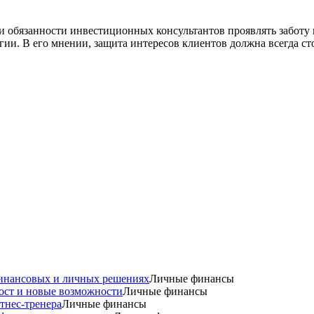
 обязанности инвестиционных консультантов проявлять заботу и
ии. В его мнении, защита интересов клиентов должна всегда сто
 финансовых и личных решениях
Личные финансы
рост и новые возможности
Личные финансы
тнес-тренера
Личные финансы