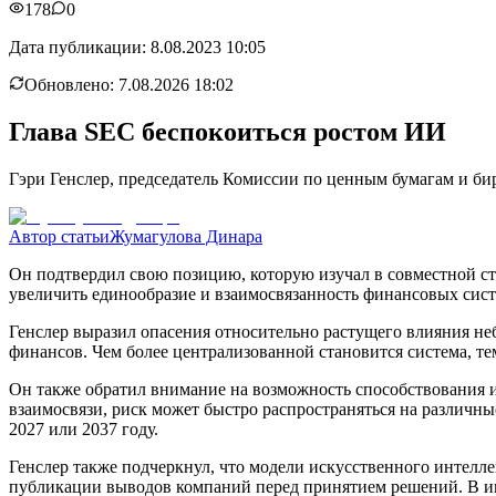
178
0
Дата публикации:
8.08.2023 10:05
Обновлено:
7.08.2026 18:02
Глава SEC беспокоиться ростом ИИ
Гэри Генслер, председатель Комиссии по ценным бумагам и би
Автор статьи
Жумагулова Динара
Он подтвердил свою позицию, которую изучал в совместной ста
увеличить единообразие и взаимосвязанность финансовых систе
Генслер выразил опасения относительно растущего влияния н
финансов. Чем более централизованной становится система, те
Он также обратил внимание на возможность способствования 
взаимосвязи, риск может быстро распространяться на различны
2027 или 2037 году.
Генслер также подчеркнул, что модели искусственного интелл
публикации выводов компаний перед принятием решений. В ию