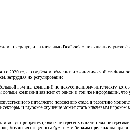
ржам, предупредил в интервью Dealbook о повышенном риске фи
тье 2020 года о глубоком обучении и экономической стабильнос
м, затрудняя их регулирование.
ебольшой группы компаний по искусственному интеллекту, кото
м больше компаний зависит от одной и той же информации, что 
искусственного интеллекта поведению стада и развитию моноку
е секторы, и глубокое обучение может стать ключевым игроком 
екта могут приоритезировать интересы компаний над интересами
ле, Комиссия по ценным бумагам и биржам предложила правило