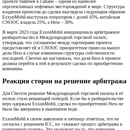
проекте Stabroek в Гайане – одном из наиболее
перспективных нефтяных месторождений в мире. Структура
владения проектом до сделки выглядела следующим образом:
ExxonMobil выступала оператором с долей 45%, китайская
CNOOC владела 25%, а Hess – 30%.
В марте 2023 года ExxonMobil инициировала арбитражное
разбирательство в Международной торговой палате,
утверждая, что соглашение между партнерами проекта
предоставляет ей и CNOOC приоритетное право на выкуп
доли Hess в случае изменения структуры собственности
последней. Chevron же настаивала, что доля Hess в проекте
должна перейти к ней в результате сделки по приобретению
компании.
Реакция сторон на решение арбитража
Для Chevron решение Международной торговой палаты в её
пользу стало решающей победой. Если бы в разбирательстве
верх одержала ExxonMobil, сделка по приобретению Hess не
была бы завершена в нынешнем виде.
ExxonMobil в своем заявлении в пятницу отметила, что не
согласна с решением ICC, но «уважает процесс арбитража и
разрешения споров». Это указывает на то, что компания,