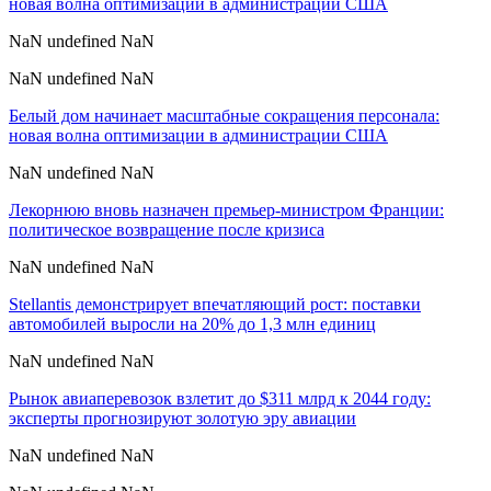
новая волна оптимизации в администрации США
NaN undefined NaN
NaN undefined NaN
Белый дом начинает масштабные сокращения персонала:
новая волна оптимизации в администрации США
NaN undefined NaN
Лекорнюю вновь назначен премьер-министром Франции:
политическое возвращение после кризиса
NaN undefined NaN
Stellantis демонстрирует впечатляющий рост: поставки
автомобилей выросли на 20% до 1,3 млн единиц
NaN undefined NaN
Рынок авиаперевозок взлетит до $311 млрд к 2044 году:
эксперты прогнозируют золотую эру авиации
NaN undefined NaN