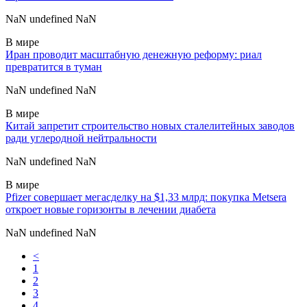
NaN undefined NaN
В мире
Иран проводит масштабную денежную реформу: риал
превратится в туман
NaN undefined NaN
В мире
Китай запретит строительство новых сталелитейных заводов
ради углеродной нейтральности
NaN undefined NaN
В мире
Pfizer совершает мегасделку на $1,33 млрд: покупка Metsera
откроет новые горизонты в лечении диабета
NaN undefined NaN
<
1
2
3
4