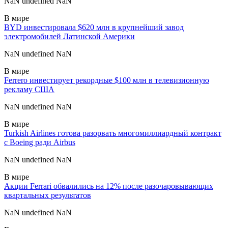
NaN undefined NaN
В мире
BYD инвестировала $620 млн в крупнейший завод
электромобилей Латинской Америки
NaN undefined NaN
В мире
Ferrero инвестирует рекордные $100 млн в телевизионную
рекламу США
NaN undefined NaN
В мире
Turkish Airlines готова разорвать многомиллиардный контракт
с Boeing ради Airbus
NaN undefined NaN
В мире
Акции Ferrari обвалились на 12% после разочаровывающих
квартальных результатов
NaN undefined NaN