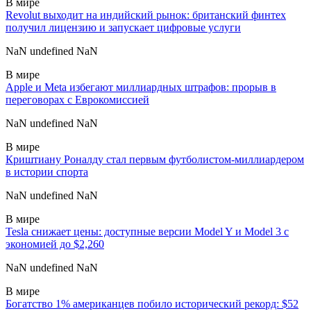
В мире
Revolut выходит на индийский рынок: британский финтех
получил лицензию и запускает цифровые услуги
NaN undefined NaN
В мире
Apple и Meta избегают миллиардных штрафов: прорыв в
переговорах с Еврокомиссией
NaN undefined NaN
В мире
Криштиану Роналду стал первым футболистом-миллиардером
в истории спорта
NaN undefined NaN
В мире
Tesla снижает цены: доступные версии Model Y и Model 3 с
экономией до $2,260
NaN undefined NaN
В мире
Богатство 1% американцев побило исторический рекорд: $52