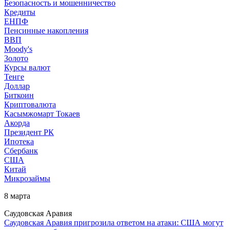
Безопасность и мошенничество
Кредиты
ЕНПФ
Пенсинные накопления
ВВП
Moody's
Золото
Курсы валют
Тенге
Доллар
Биткоин
Криптовалюта
Касымжомарт Токаев
Акорда
Президент РК
Ипотека
Сбербанк
США
Китай
Микрозаймы
8 марта
Саудовская Аравия
Саудовская Аравия пригрозила ответом на атаки: США могут