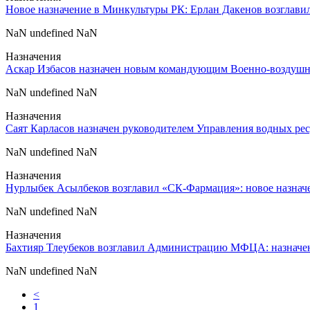
Новое назначение в Минкультуры РК: Ерлан Дакенов возглави
NaN undefined NaN
Назначения
Аскар Избасов назначен новым командующим Военно-воздушн
NaN undefined NaN
Назначения
Саят Карласов назначен руководителем Управления водных ре
NaN undefined NaN
Назначения
Нурлыбек Асылбеков возглавил «СК-Фармация»: новое назначе
NaN undefined NaN
Назначения
Бахтияр Тлеубеков возглавил Администрацию МФЦА: назначен
NaN undefined NaN
<
1