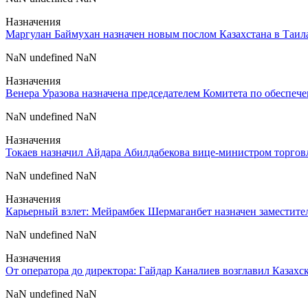
Назначения
Маргулан Баймухан назначен новым послом Казахстана в Таил
NaN undefined NaN
Назначения
Венера Уразова назначена председателем Комитета по обеспеч
NaN undefined NaN
Назначения
Токаев назначил Айдара Абилдабекова вице-министром торгов
NaN undefined NaN
Назначения
Карьерный взлет: Мейрамбек Шермаганбет назначен заместит
NaN undefined NaN
Назначения
От оператора до директора: Гайдар Каналиев возглавил Казах
NaN undefined NaN