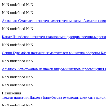
NaN undefined NaN
NaN undefined NaN
Алмашан Сматлаев назначен заместителем акима Алматы: ново
NaN undefined NaN
Канат Ниязбеков назначен главнокомандующим военно-морски
NaN undefined NaN
Серик Бурамбаев назначен заместителем министра обороны Ка
NaN undefined NaN
Асылбек Ахметжанов назначен вице-министром просвещения 
NaN undefined NaN
NaN undefined NaN
Назначения
Токаев назначил Даулета Баимбетова руководителем ситуацион
NaN undefined NaN