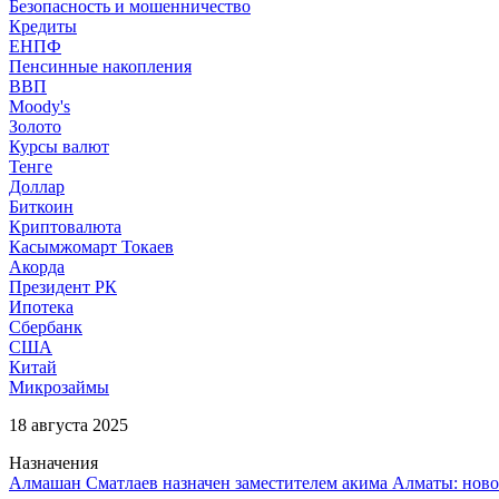
Безопасность и мошенничество
Кредиты
ЕНПФ
Пенсинные накопления
ВВП
Moody's
Золото
Курсы валют
Тенге
Доллар
Биткоин
Криптовалюта
Касымжомарт Токаев
Акорда
Президент РК
Ипотека
Сбербанк
США
Китай
Микрозаймы
18 августа 2025
Назначения
Алмашан Сматлаев назначен заместителем акима Алматы: ново