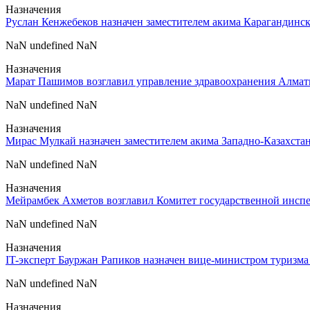
Назначения
Руслан Кенжебеков назначен заместителем акима Карагандинс
NaN undefined NaN
Назначения
Марат Пашимов возглавил управление здравоохранения Алматы
NaN undefined NaN
Назначения
Мирас Мулкай назначен заместителем акима Западно-Казахстан
NaN undefined NaN
Назначения
Мейрамбек Ахметов возглавил Комитет государственной инспе
NaN undefined NaN
Назначения
IT-эксперт Бауржан Рапиков назначен вице-министром туризма 
NaN undefined NaN
Назначения