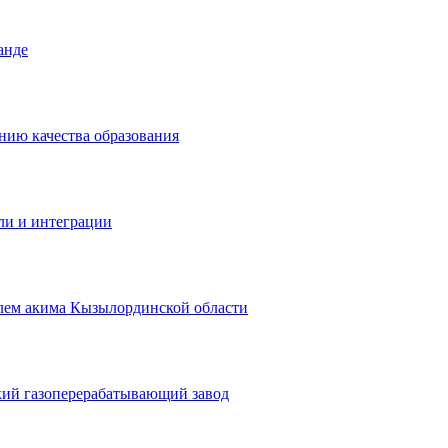
анде
ению качества образования
ли и интеграции
елем акима Кызылординской области
ский газоперерабатывающий завод