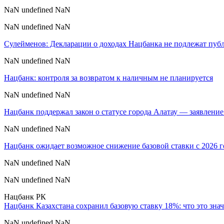
NaN undefined NaN
NaN undefined NaN
Сулейменов: Декларации о доходах Нацбанка не подлежат пуб
NaN undefined NaN
Нацбанк: контроля за возвратом к наличным не планируется
NaN undefined NaN
Нацбанк поддержал закон о статусе города Алатау — заявлени
NaN undefined NaN
Нацбанк ожидает возможное снижение базовой ставки с 2026 г
NaN undefined NaN
NaN undefined NaN
Нацбанк РК
Нацбанк Казахстана сохранил базовую ставку 18%: что это зна
NaN undefined NaN