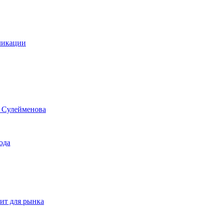
ликации
е Сулейменова
ода
чит для рынка