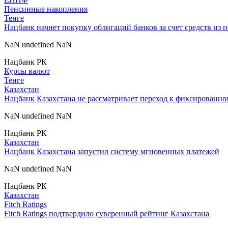
Пенсинные накопления
Тенге
Нацбанк начнет покупку облигаций банков за счет средств из 
NaN undefined NaN
Нацбанк РК
Курсы валют
Тенге
Казахстан
Нацбанк Казахстана не рассматривает переход к фиксированно
NaN undefined NaN
Нацбанк РК
Казахстан
Нацбанк Казахстана запустил систему мгновенных платежей
NaN undefined NaN
Нацбанк РК
Казахстан
Fitch Ratings
Fitch Ratings подтвердило суверенный рейтинг Казахстана