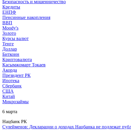
Безопасность и мошенничество
Кредиты
ЕНПФ
Пенсинные накопления
ВВП
Moody's
Золото
Курсы валют
Тенге
Доллар
Биткоин
Криптовалюта
Касымжомарт Токаев
Акорда
Президент РК
Ипотека
Сбербанк
США
Китай
Микрозаймы
6 марта
Нацбанк РК
Сулейменов: Декларации о доходах Нацбанка не подлежат пуб