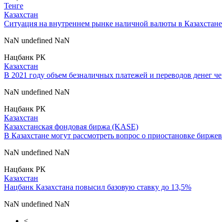
Тенге
Казахстан
Cитуация на внутреннем рынке наличной валюты в Казахстане
NaN undefined NaN
Нацбанк РК
Казахстан
В 2021 году объем безналичных платежей и переводов денег че
NaN undefined NaN
Нацбанк РК
Казахстан
Казахстанская фондовая биржа (KASE)
В Казахстане могут рассмотреть вопрос о приостановке бирже
NaN undefined NaN
Нацбанк РК
Казахстан
Нацбанк Казахстана повысил базовую ставку до 13,5%
NaN undefined NaN
<