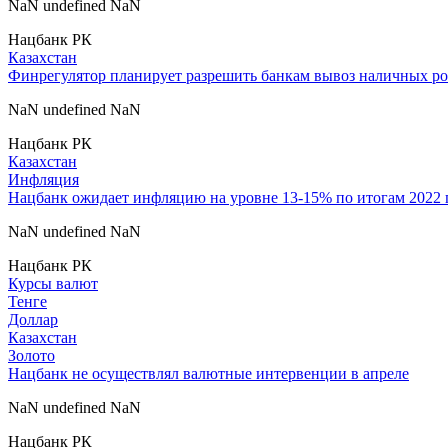
NaN undefined NaN
Нацбанк РК
Казахстан
Финрегулятор планирует разрешить банкам вывоз наличных р
NaN undefined NaN
Нацбанк РК
Казахстан
Инфляция
Нацбанк ожидает инфляцию на уровне 13-15% по итогам 2022 
NaN undefined NaN
Нацбанк РК
Курсы валют
Тенге
Доллар
Казахстан
Золото
Нацбанк не осуществлял валютные интервенции в апреле
NaN undefined NaN
Нацбанк РК