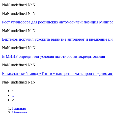
NaN undefined NaN
NaN undefined NaN
Рост утильсбора для российских автомобилей: позиция Минпр
NaN undefined NaN
Бектенов поручил ускорить развитие автодорог и внедрение ц
NaN undefined NaN
В МИИР определили условия льготного автокредитования
NaN undefined NaN
Казахстанский завод «Тыныс» намерен начать производство а
NaN undefined NaN
<
1
>
Главная
Новости