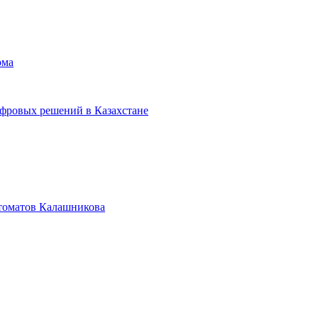
ома
ифровых решений в Казахстане
втоматов Калашникова