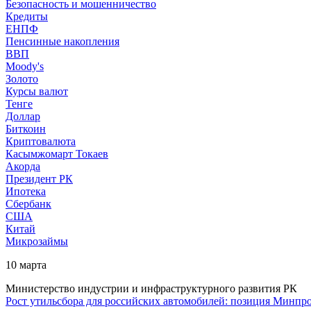
Безопасность и мошенничество
Кредиты
ЕНПФ
Пенсинные накопления
ВВП
Moody's
Золото
Курсы валют
Тенге
Доллар
Биткоин
Криптовалюта
Касымжомарт Токаев
Акорда
Президент РК
Ипотека
Сбербанк
США
Китай
Микрозаймы
10 марта
Министерство индустрии и инфраструктурного развития РК
Рост утильсбора для российских автомобилей: позиция Минпр