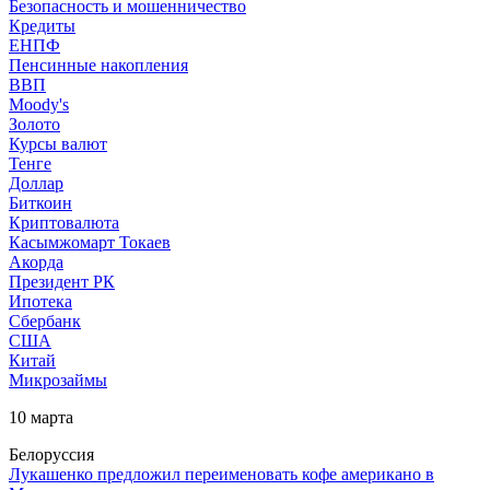
Безопасность и мошенничество
Кредиты
ЕНПФ
Пенсинные накопления
ВВП
Moody's
Золото
Курсы валют
Тенге
Доллар
Биткоин
Криптовалюта
Касымжомарт Токаев
Акорда
Президент РК
Ипотека
Сбербанк
США
Китай
Микрозаймы
10 марта
Белоруссия
Лукашенко предложил переименовать кофе американо в