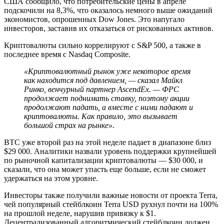
США сообщило, что потребительские цены в апреле
подскочили на 8,3%, что оказалось немного выше ожиданий
экономистов, опрошенных Dow Jones. Это напугало
инвесторов, заставив их отказаться от рискованных активов.
Криптовалюты сильно коррелируют с S&P 500, а также в
последнее время с Nasdaq Composite.
«Криптовалютный рынок уже некоторое время
как находится под давлением, — сказал Майкл
Ринко, венчурный партнер AscendEx. — ФРС
продолжает поднимать ставку, поэтому акции
продолжают падать, а вместе с ними падают и
криптовалюты. Как правило, это вызывает
большой страх на рынке».
BTC уже второй раз на этой неделе падает в диапазоне близ
$29 000. Аналитики назвали уровень поддержки крупнейшей
по рыночной капитализации криптовалюты — $30 000, и
сказали, что она может упасть еще больше, если не сможет
удержаться на этом уровне.
Инвесторы также получили важные новости от проекта Terra,
чей популярный стейблкоин Terra USD рухнул почти на 100%
на прошлой неделе, нарушив привязку к $1.
Децентрализованный алгоритмический стейблкоин должен