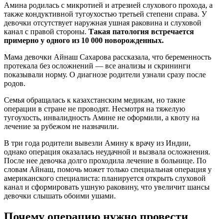
Амина родилась с микротией и атрезией слухового прохода, а
также кондуктивной тугоухостью третьей степени справа. У
девочки отсутствует наружная ушная раковина и слуховой
канал с правой стороны.
Такая патология встречается
примерно у одного из 10 000 новорожденных.
Мама девочки Айнаш Сахарова рассказала, что беременность
протекала без осложнений — все анализы и скрининги
показывали норму. О диагнозе родители узнали сразу после
родов.
Семья обращалась к казахстанским медикам, но такие
операции в стране не проводят. Несмотря на тяжелую
тугоухость, инвалидность Амине не оформили, а квоту на
лечение за рубежом не назначили.
В три года родители вывезли Амину к врачу из Индии,
однако операция оказалась неудачной и вызвала осложнения.
После нее девочка долго проходила лечение в больнице. По
словам Айнаш, помочь может только специальная операция у
американского специалиста: планируется открыть слуховой
канал и сформировать ушную раковину, что увеличит шансы
девочки слышать обоими ушами.
Почему операцию нужно провести