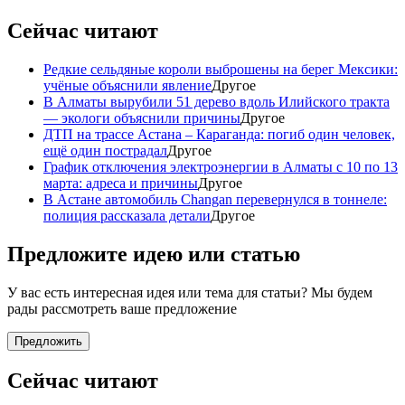
Сейчас читают
Редкие сельдяные короли выброшены на берег Мексики:
учёные объяснили явление
Другое
В Алматы вырубили 51 дерево вдоль Илийского тракта
— экологи объяснили причины
Другое
ДТП на трассе Астана – Караганда: погиб один человек,
ещё один пострадал
Другое
График отключения электроэнергии в Алматы с 10 по 13
марта: адреса и причины
Другое
В Астане автомобиль Changan перевернулся в тоннеле:
полиция рассказала детали
Другое
Предложите идею или статью
У вас есть интересная идея или тема для статьи? Мы будем
рады рассмотреть ваше предложение
Предложить
Сейчас читают