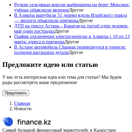
Редкие сельдяные короли выброшены на берег Мексики:
учёные объяснили явление
Другое
В Алматы вырубили 51 дерево вдоль Илийского тракта
— экологи объяснили причины
Другое
ДТП на трассе Астана – Караганда: погиб один человек,
ещё один пострадал
Другое
График отключения электроэнергии в Алматы с 10 по 13
марта: адреса и причины
Другое
В Астане автомобиль Changan перевернулся в тоннеле:
полиция рассказала детали
Другое
Предложите идею или статью
У вас есть интересная идея или тема для статьи? Мы будем
рады рассмотреть ваше предложение
Предложить
Главная
Новости
Самый большой финансовый маркетплейс в Казахстане