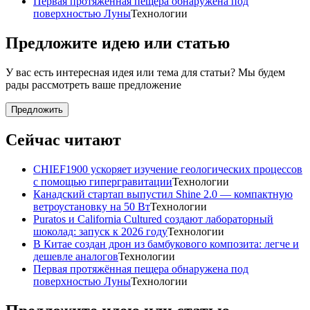
Первая протяжённая пещера обнаружена под
поверхностью Луны
Технологии
Предложите идею или статью
У вас есть интересная идея или тема для статьи? Мы будем
рады рассмотреть ваше предложение
Предложить
Сейчас читают
CHIEF1900 ускоряет изучение геологических процессов
с помощью гипергравитации
Технологии
Канадский стартап выпустил Shine 2.0 — компактную
ветроустановку на 50 Вт
Технологии
Puratos и California Cultured создают лабораторный
шоколад: запуск к 2026 году
Технологии
В Китае создан дрон из бамбукового композита: легче и
дешевле аналогов
Технологии
Первая протяжённая пещера обнаружена под
поверхностью Луны
Технологии