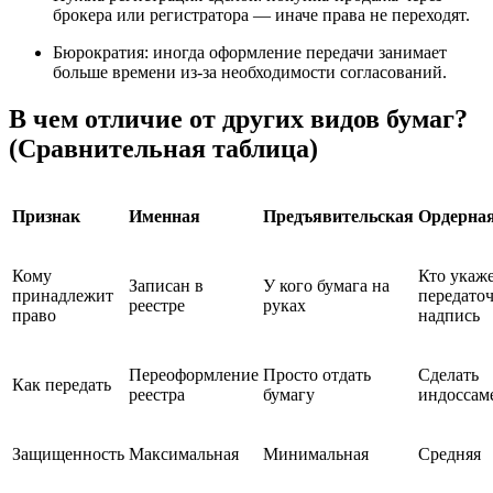
брокера или регистратора — иначе права не переходят.
Бюрократия: иногда оформление передачи занимает
больше времени из-за необходимости согласований.
В чем отличие от других видов бумаг?
(Сравнительная таблица)
Признак
Именная
Предъявительская
Ордерна
Кому
Кто укаже
Записан в
У кого бумага на
принадлежит
передато
реестре
руках
право
надпись
Переоформление
Просто отдать
Сделать
Как передать
реестра
бумагу
индоссам
Защищенность
Максимальная
Минимальная
Средняя