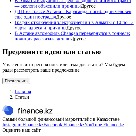
В Алматы вырубили 51 дерево вдоль Илийского тракта
— экологи объяснили причины
Другое
ДТП на трассе Астана – Караганда: погиб один человек,
ещё один пострадал
Другое
График отключения электроэнергии в Алматы с 10 по 13
марта: адреса и причины
Другое
В Астане автомобиль Changan перевернулся в тоннеле:
полиция рассказала детали
Другое
Предложите идею или статью
У вас есть интересная идея или тема для статьи? Мы будем
рады рассмотреть ваше предложение
Предложить
Главная
Статьи
Самый большой финансовый маркетплейс в Казахстане
Instagram Finance.kz
Facebook Finance.kz
YouTube Finance.kz
Оцените наш сайт