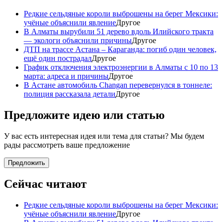
Редкие сельдяные короли выброшены на берег Мексики:
учёные объяснили явление
Другое
В Алматы вырубили 51 дерево вдоль Илийского тракта
— экологи объяснили причины
Другое
ДТП на трассе Астана – Караганда: погиб один человек,
ещё один пострадал
Другое
График отключения электроэнергии в Алматы с 10 по 13
марта: адреса и причины
Другое
В Астане автомобиль Changan перевернулся в тоннеле:
полиция рассказала детали
Другое
Предложите идею или статью
У вас есть интересная идея или тема для статьи? Мы будем
рады рассмотреть ваше предложение
Предложить
Сейчас читают
Редкие сельдяные короли выброшены на берег Мексики:
учёные объяснили явление
Другое