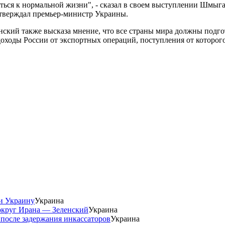
уться к нормальной жизни", - сказал в своем выступлении Шмыга
 утверждал премьер-министр Украины.
ский также высказа мнение, что все страны мира должны подгото
доходы России от экспортных операций, поступления от которог
и Украину
Украина
округ Ирана — Зеленский
Украина
 после задержания инкассаторов
Украина