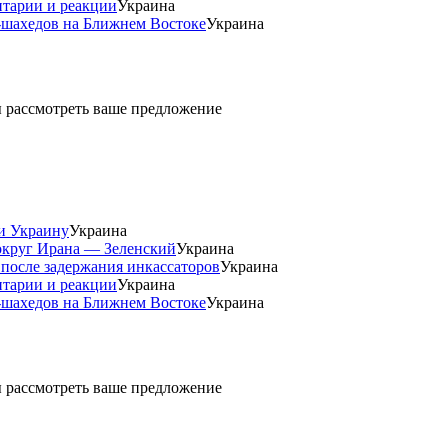
нтарии и реакции
Украина
-шахедов на Ближнем Востоке
Украина
ды рассмотреть ваше предложение
и Украину
Украина
округ Ирана — Зеленский
Украина
 после задержания инкассаторов
Украина
нтарии и реакции
Украина
-шахедов на Ближнем Востоке
Украина
ды рассмотреть ваше предложение