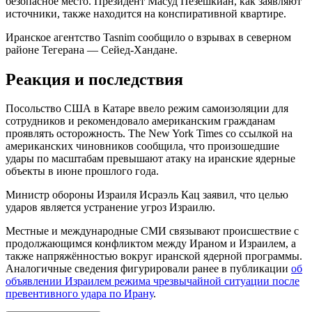
безопасное место. Президент Масуд Пезешкиан, как заявляют
источники, также находится на конспиративной квартире.
Иранское агентство Tasnim сообщило о взрывах в северном
районе Тегерана — Сейед-Хандане.
Реакция и последствия
Посольство США в Катаре ввело режим самоизоляции для
сотрудников и рекомендовало американским гражданам
проявлять осторожность. The New York Times со ссылкой на
американских чиновников сообщила, что произошедшие
удары по масштабам превышают атаку на иранские ядерные
объекты в июне прошлого года.
Министр обороны Израиля Исраэль Кац заявил, что целью
ударов является устранение угроз Израилю.
Местные и международные СМИ связывают происшествие с
продолжающимся конфликтом между Ираном и Израилем, а
также напряжённостью вокруг иранской ядерной программы.
Аналогичные сведения фигурировали ранее в публикации
об
объявлении Израилем режима чрезвычайной ситуации после
превентивного удара по Ирану
.