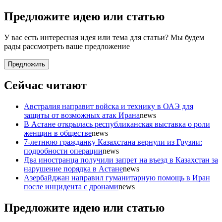
Предложите идею или статью
У вас есть интересная идея или тема для статьи? Мы будем
рады рассмотреть ваше предложение
Предложить
Сейчас читают
Австралия направит войска и технику в ОАЭ для
защиты от возможных атак Ирана
news
В Астане открылась республиканская выставка о роли
женщин в обществе
news
7-летнюю гражданку Казахстана вернули из Грузии:
подробности операции
news
Два иностранца получили запрет на въезд в Казахстан за
нарушение порядка в Астане
news
Азербайджан направил гуманитарную помощь в Иран
после инцидента с дронами
news
Предложите идею или статью